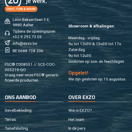
Léon Be­kaert­laan 3 E,
9880 Aal­ter
Show­room & af­ha­lin­gen:
Tij­dens de ope­nings­uren
+32 9 292 73 03
Maan­dag - vrij­dag:
info@​exzo.​be
9u tot 12u30 & 13u30 tot 17u
Za­ter­dag:
BE 0688 738 206
9u tot 12u30
Ge­slo­ten op zon- en feest­da­gen
FSC® C008551 // SCS-COC-
005219-QO
Op­ge­let!
Vraag naar onze FSC® ge­cer­ti­
We zijn ge­slo­ten op 15 au­gus­tus.
fi­ceer­de pro­duc­ten.
ONS AAN­BOD
OVER EXZO
Ge­vel­be­kle­ding
Wie is EXZO?
Ter­ras
Het team
Tuin­af­slui­ting
In de pers