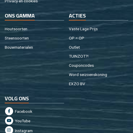
Pri­va­cy en coo­kies
ONS GAMMA
AC­TIES
Hout­soor­ten
Vaste Lage Prijs
Steen­soor­ten
OP = OP
Bouw­ma­te­ri­a­len
Out­let
TUIN­ZOT?!
Cou­pon­co­des
Word sei­zoens­ko­ning
EXZO BV
VOLG ONS
Fa­cebook
You­Tu­be
In­st­agram