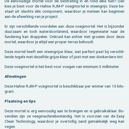
De een­vou­di­ge mor­tel voor de be­stra­ting in en rond elke tuin? Dan
kies je best voor de Hahne RJM-P voeg­mor­tel in steen­grijs. Deze be­
staat uit slechts één com­po­nent, waar­door je met­een kan be­gin­nen
aan de af­wer­king van je pro­ject.
Er zijn ver­schil­len­de voor­de­len aan deze voeg­mor­tel. Het is bij­zon­der
duur­zaam en toch wa­ter­door­la­tend, waar­door re­gen­wa­ter naar de
fun­de­ring kan drup­pe­len. On­kruid kan ech­ter niet groei­en door deze
mor­tel, waar­door je al­tijd een pro­per ter­ras be­houdt.
Deze mor­tel heeft een steen­grij­ze kleur, wat per­fect past bij ver­schil­
len­de te­gels met de­zelf­de grij­ze kleur of juist met een don­ker­de­re tint.
Deze voeg­mor­tel is het best voor voe­gen van mi­ni­mum 3 mil­li­me­ter.
Af­me­tin­gen
Deze Hahne RJM-P voeg­mor­tel is be­schik­baar per emmer van 15 ki­lo­
gram.
Plaat­sing en tips
Deze mor­tel is erg een­vou­dig aan te bren­gen en is ge­bruiks­klaar. Bo­
ven­dien zijn ze veeg­ma­chi­ne­besten­dig. Het is voor­zien van de Easy
Clean Tech­no­lo­gy, waar­door je over­tol­lig zand ge­mak­ke­lijk weg kan
vegen.