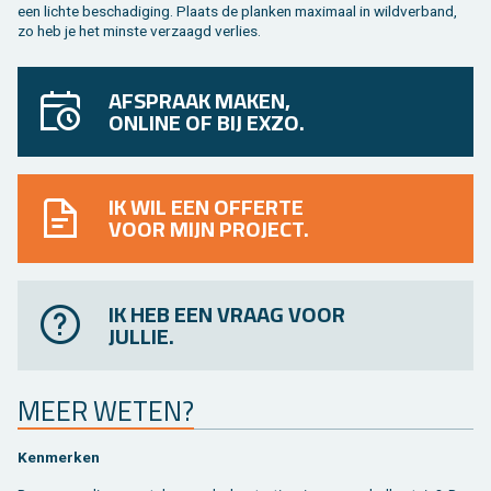
een lich­te be­scha­di­ging. Plaats de plan­ken maxi­maal in wild­ver­band,
zo heb je het min­ste ver­zaagd ver­lies.
AFSPRAAK MAKEN,
ONLINE OF BIJ EXZO.
IK WIL EEN OFFERTE
VOOR MIJN PROJECT.
IK HEB EEN VRAAG VOOR
JULLIE.
MEER WETEN?
Ken­mer­ken