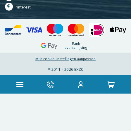
Pin­te­rest
Bank
over­schrij­ving
Mijn coo­kie-in­stel­lin­gen aan­pas­sen
© 2011 - 2026 EXZO