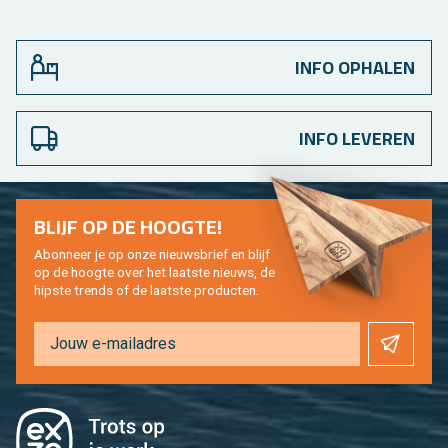
INFO OPHALEN
INFO LEVEREN
BLIJF OP DE HOOG­TE!
Abon­neer je op onze nieuws­brief en blijf
op de hoog­te over het laat­ste nieuws, de
hip­s­te trends of de laat­ste pro­duc­ten.