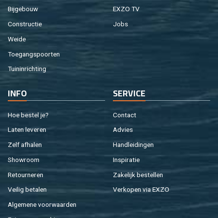
Bij­ge­bouw
EXZO TV
Con­struc­tie
Jobs
Weide
Toe­gangs­poor­ten
Tuin­in­rich­ting
INFO
SER­VI­CE
Hoe be­stel je?
Con­tact
Laten le­ve­ren
Ad­vies
Zelf af­ha­len
Hand­lei­din­gen
Show­room
In­spi­ra­tie
Re­tour­ne­ren
Za­ke­lijk be­stel­len
Vei­lig be­ta­len
Ver­ko­pen via EXZO
Al­ge­me­ne voor­waar­den