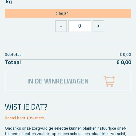
kg
€ 66,31
Sub­to­taal
€ 0,00
To­taal
€ 0,00
IN DE WINKELWAGEN
WIST JE DAT?
Be­stel best 10% meer.
On­danks onze zorg­vul­di­ge se­lec­tie kun­nen plan­ken na­tuur­lij­ke on­ef­
fen­he­den heb­ben zoals kno­pen, een scheur, een lo­kaal kleur­ver­schil,