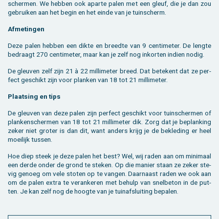
scher­men. We heb­ben ook apar­te palen met een gleuf, die je dan zou
ge­brui­ken aan het begin en het einde van je tuin­scherm.
Af­me­tin­gen
Deze palen heb­ben een dikte en breed­te van 9 cen­ti­me­ter. De leng­te
be­draagt 270 cen­ti­me­ter, maar kan je zelf nog in­kor­ten in­dien nodig.
De gleu­ven zelf zijn 21 à 22 mil­li­me­ter breed. Dat be­te­kent dat ze per­
fect ge­schikt zijn voor plan­ken van 18 tot 21 mil­li­me­ter.
Plaat­sing en tips
De gleu­ven van deze palen zijn per­fect ge­schikt voor tuin­scher­men of
plan­ken­scher­men van 18 tot 21 mil­li­me­ter dik. Zorg dat je be­plan­king
zeker niet gro­ter is dan dit, want an­ders krijg je de be­kle­ding er heel
moei­lijk tus­sen.
Hoe diep steek je deze palen het best? Wel, wij raden aan om mi­ni­maal
een derde onder de grond te ste­ken. Op die ma­nier staan ze zeker ste­
vig ge­noeg om vele sto­ten op te van­gen. Daar­naast raden we ook aan
om de palen extra te ver­an­ke­ren met be­hulp van snel­be­ton in de put­
ten. Je kan zelf nog de hoog­te van je tuin­af­slui­ting be­pa­len.