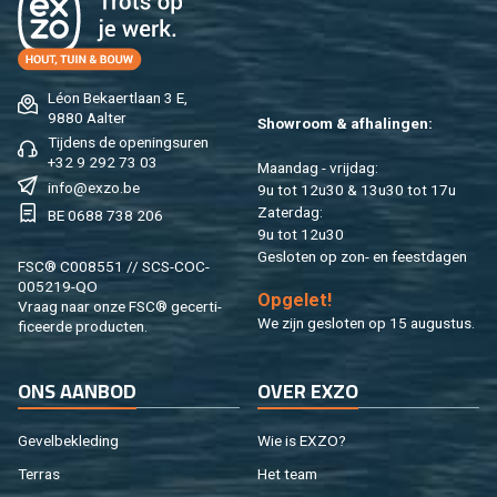
Léon Be­kaert­laan 3 E,
9880 Aal­ter
Show­room & af­ha­lin­gen:
Tij­dens de ope­nings­uren
+32 9 292 73 03
Maan­dag - vrij­dag:
info@​exzo.​be
9u tot 12u30 & 13u30 tot 17u
Za­ter­dag:
BE 0688 738 206
9u tot 12u30
Ge­slo­ten op zon- en feest­da­gen
FSC® C008551 // SCS-COC-
005219-QO
Op­ge­let!
Vraag naar onze FSC® ge­cer­ti­
We zijn ge­slo­ten op 15 au­gus­tus.
fi­ceer­de pro­duc­ten.
ONS AAN­BOD
OVER EXZO
Ge­vel­be­kle­ding
Wie is EXZO?
Ter­ras
Het team