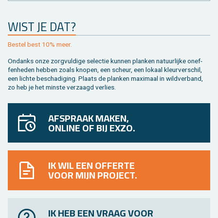
WIST JE DAT?
Be­stel best 10% meer.
On­danks onze zorg­vul­di­ge se­lec­tie kun­nen plan­ken na­tuur­lij­ke on­ef­
fen­he­den heb­ben zoals kno­pen, een scheur, een lo­kaal kleur­ver­schil,
een lich­te be­scha­di­ging. Plaats de plan­ken maxi­maal in wild­ver­band,
zo heb je het min­ste ver­zaagd ver­lies.
AFSPRAAK MAKEN,
ONLINE OF BIJ EXZO.
IK WIL EEN OFFERTE
VOOR MIJN PROJECT.
IK HEB EEN VRAAG VOOR