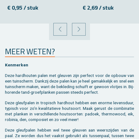
€ 0,95 / stuk
€ 2,69 / stuk
VORIGE
VOLGENDE
MEER WETEN?
Ken­mer­ken
Deze hard­hou­ten palen met gleu­ven zijn per­fect voor de op­bouw van
een tuin­scherm. Dank­zij deze palen kan je heel ge­mak­ke­lijk en snel een
tuin­scherm maken, want de be­kle­ding schuift er ge­woon vlot­jes in. Bij­
ho­ren­de tand-groef­plan­ken pas­sen steeds per­fect.
Deze gleuf­pa­len in tro­pisch hard­hout heb­ben een enor­me le­vens­duur,
ty­pisch voor zo’n kwa­li­ta­tie­ve hout­soort. Maak ge­rust de com­bi­na­tie
met plan­ken in ver­schil­len­de hout­soor­ten: pa­doek, ther­mo­wood, eik,
ro­bi­nia, den, com­po­siet en zo veel meer!
Deze gleuf­pa­len heb­ben wel twee gleu­ven aan weers­zij­den van de
paal. Ze wor­den dus het vaakst ge­bruikt als tus­sen­paal, tus­sen twee