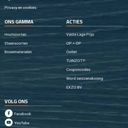
Pri­va­cy en coo­kies
ONS GAMMA
AC­TIES
Hout­soor­ten
Vaste Lage Prijs
Steen­soor­ten
OP = OP
Bouw­ma­te­ri­a­len
Out­let
TUIN­ZOT?!
Cou­pon­co­des
Word sei­zoens­ko­ning
EXZO BV
VOLG ONS
Fa­cebook
You­Tu­be