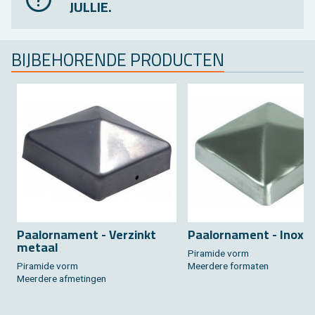
JULLIE.
BIJ­BE­HO­REN­DE PRO­DUC­TEN
Paal­or­na­ment - Ver­zinkt
Paal­or­na­ment - Inox
me­taal
Pi­ra­mi­de vorm
Pi­ra­mi­de vorm
Meer­de­re for­ma­ten
Meer­de­re af­me­tin­gen