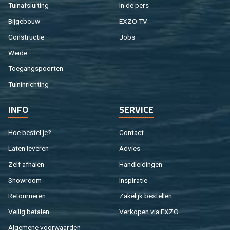
Tuin­af­slui­ting
In de pers
Bij­ge­bouw
EXZO TV
Con­struc­tie
Jobs
Weide
Toe­gangs­poor­ten
Tuin­in­rich­ting
INFO
SER­VI­CE
Hoe be­stel je?
Con­tact
Laten le­ve­ren
Ad­vies
Zelf af­ha­len
Hand­lei­din­gen
Show­room
In­spi­ra­tie
Re­tour­ne­ren
Za­ke­lijk be­stel­len
Vei­lig be­ta­len
Ver­ko­pen via EXZO
Al­ge­me­ne voor­waar­den