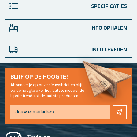
SPECIFICATIES
INFO OPHALEN
INFO LEVEREN
BLIJF OP DE HOOG­TE!
Abon­neer je op onze nieuws­brief en blijf
op de hoog­te over het laat­ste nieuws, de
hip­s­te trends of de laat­ste pro­duc­ten.