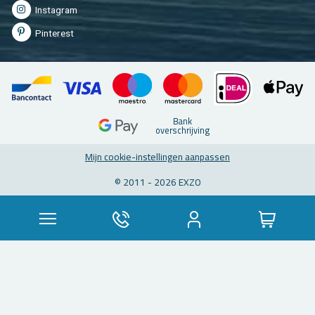
In­st­agram
Pin­te­rest
Bank
over­schrij­ving
Mijn coo­kie-in­stel­lin­gen aan­pas­sen
© 2011 - 2026 EXZO