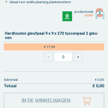
Ide­aal voor snel­le plaat­sing plan­ken­scherm
product­code
DO85
Hard­hou­ten gleuf­paal 9 x 9 x 270 tus­sen­paal 2 gleu­
ven
€ 77,99
Sub­to­taal
€ 0,00
To­taal
€ 0,00
IN DE WINKELWAGEN