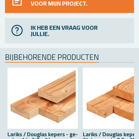
VOOR MIJN PROJECT.
IK HEB EEN VRAAG VOOR
JULLIE.
BIJ­BE­HO­REN­DE PRO­DUC­TEN
La­riks / Dou­g­las ke­pers - ge­
La­riks / Dou­g­las ke­per