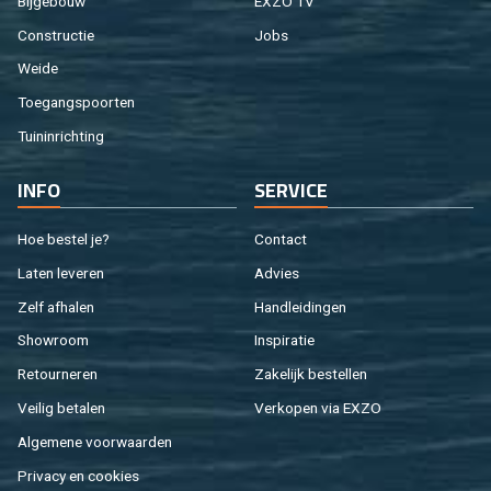
Bij­ge­bouw
EXZO TV
Con­struc­tie
Jobs
Weide
Toe­gangs­poor­ten
Tuin­in­rich­ting
INFO
SER­VI­CE
Hoe be­stel je?
Con­tact
Laten le­ve­ren
Ad­vies
Zelf af­ha­len
Hand­lei­din­gen
Show­room
In­spi­ra­tie
Re­tour­ne­ren
Za­ke­lijk be­stel­len
Vei­lig be­ta­len
Ver­ko­pen via EXZO
Al­ge­me­ne voor­waar­den
Pri­va­cy en coo­kies