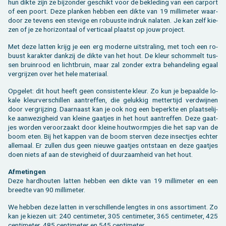
hun dikte zijn ze bij­zon­der ge­schikt voor de be­kle­ding van een car­port
of een poort. Deze plan­ken heb­ben een dikte van 19 mil­li­me­ter waar­
door ze te­vens een ste­vi­ge en ro­buus­te in­druk na­la­ten. Je kan zelf kie­
zen of je ze ho­ri­zon­taal of ver­ti­caal plaatst op jouw pro­ject.
Met deze lat­ten krijg je een erg mo­der­ne uit­stra­ling, met toch een ro­
buust ka­rak­ter dank­zij de dikte van het hout. De kleur schom­melt tus­
sen bruin­rood en licht­bruin, maar zal zon­der extra be­han­de­ling egaal
ver­grij­zen over het hele ma­te­ri­aal.
Op­ge­let: dit hout heeft geen con­sis­ten­te kleur. Zo kun je be­paal­de lo­
ka­le kleur­ver­schil­len aan­tref­fen, die ge­luk­kig met­ter­tijd ver­dwij­nen
door ver­grij­zing. Daar­naast kan je ook nog een be­perk­te en plaat­se­lij­
ke aan­we­zig­heid van klei­ne gaat­jes in het hout aan­tref­fen. Deze gaat­
jes wor­den ver­oor­zaakt door klei­ne hout­worm­pjes die het sap van de
boom eten. Bij het kap­pen van de boom ster­ven deze in­sect­jes ech­ter
al­le­maal. Er zul­len dus geen nieu­we gaat­jes ont­staan en deze gaat­jes
doen niets af aan de ste­vig­heid of duur­zaam­heid van het hout.
Af­me­tin­gen
Deze hard­hou­ten lat­ten heb­ben een dikte van 19 mil­li­me­ter en een
breed­te van 90 mil­li­me­ter.
We heb­ben deze lat­ten in ver­schil­len­de leng­tes in ons as­sor­ti­ment. Zo
kan je kie­zen uit: 240 cen­ti­me­ter, 305 cen­ti­me­ter, 365 cen­ti­me­ter, 425
cen­ti­me­ter, 485 cen­ti­me­ter en 545 cen­ti­me­ter.