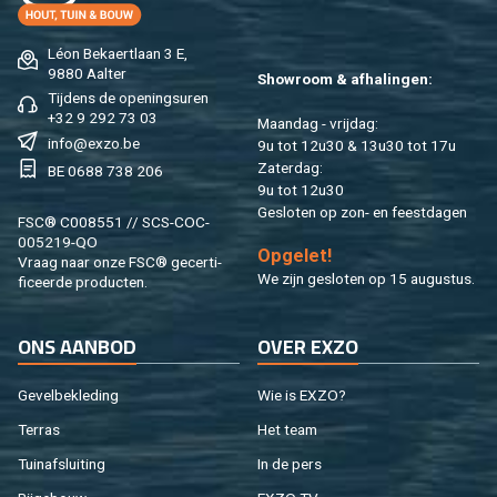
Léon Be­kaert­laan 3 E,
9880 Aal­ter
Show­room & af­ha­lin­gen:
Tij­dens de ope­nings­uren
+32 9 292 73 03
Maan­dag - vrij­dag:
info@​exzo.​be
9u tot 12u30 & 13u30 tot 17u
Za­ter­dag:
BE 0688 738 206
9u tot 12u30
Ge­slo­ten op zon- en feest­da­gen
FSC® C008551 // SCS-COC-
005219-QO
Op­ge­let!
Vraag naar onze FSC® ge­cer­ti­
We zijn ge­slo­ten op 15 au­gus­tus.
fi­ceer­de pro­duc­ten.
ONS AAN­BOD
OVER EXZO
Ge­vel­be­kle­ding
Wie is EXZO?
Ter­ras
Het team
Tuin­af­slui­ting
In de pers