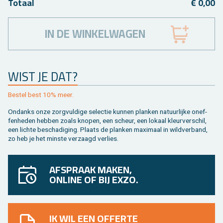
To­taal
€ 0,00
IN DE WINKELWAGEN
WIST JE DAT?
Be­stel best 10% meer.
On­danks onze zorg­vul­di­ge se­lec­tie kun­nen plan­ken na­tuur­lij­ke on­ef­
fen­he­den heb­ben zoals kno­pen, een scheur, een lo­kaal kleur­ver­schil,
een lich­te be­scha­di­ging. Plaats de plan­ken maxi­maal in wild­ver­band,
zo heb je het min­ste ver­zaagd ver­lies.
AFSPRAAK MAKEN,
ONLINE OF BIJ EXZO.
IK WIL EEN OFFERTE