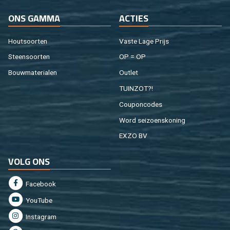
ONS GAMMA
AC­TIES
Hout­soor­ten
Vaste Lage Prijs
Steen­soor­ten
OP = OP
Bouw­ma­te­ri­a­len
Out­let
TUIN­ZOT?!
Cou­pon­co­des
Word sei­zoens­ko­ning
EXZO BV
VOLG ONS
Fa­cebook
You­Tu­be
In­st­agram