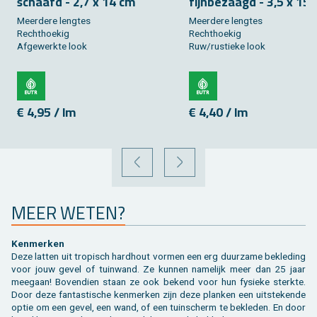
schaafd - 2,7 x 14 cm
fijn­be­zaagd - 3,5 x 15
Meer­de­re leng­tes
Meer­de­re leng­tes
Recht­hoe­kig
Recht­hoe­kig
Af­ge­werk­te look
Ruw/rus­tie­ke look
€ 4,95 / lm
€ 4,40 / lm
VORIGE
VOLGENDE
MEER WETEN?
Ken­mer­ken
Deze lat­ten uit tro­pisch hard­hout vor­men een erg duur­za­me be­kle­ding
voor jouw gevel of tuin­wand. Ze kun­nen na­me­lijk meer dan 25 jaar
mee­gaan! Bo­ven­dien staan ze ook be­kend voor hun fy­sie­ke sterk­te.
Door deze fan­tas­ti­sche ken­mer­ken zijn deze plan­ken een uit­ste­ken­de
optie om een gevel, een wand, of een tuin­scherm te be­kle­den. En door