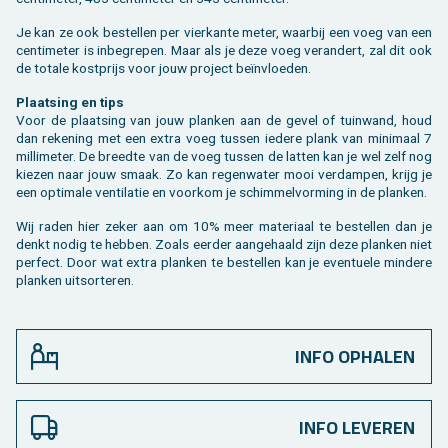
Je kan ze ook be­stel­len per vier­kan­te meter, waar­bij een voeg van een
cen­ti­me­ter is in­be­gre­pen. Maar als je deze voeg ver­an­dert, zal dit ook
de to­ta­le kost­prijs voor jouw pro­ject beïnvloe­den.
Plaat­sing en tips
Voor de plaat­sing van jouw plan­ken aan de gevel of tuin­wand, houd
dan re­ke­ning met een extra voeg tus­sen ie­de­re plank van mi­ni­maal 7
mil­li­me­ter. De breed­te van de voeg tus­sen de lat­ten kan je wel zelf nog
kie­zen naar jouw smaak. Zo kan re­gen­wa­ter mooi ver­dam­pen, krijg je
een op­ti­ma­le ven­ti­la­tie en voor­kom je schim­mel­vor­ming in de plan­ken.
Wij raden hier zeker aan om 10% meer ma­te­ri­aal te be­stel­len dan je
denkt nodig te heb­ben. Zoals eer­der aan­ge­haald zijn deze plan­ken niet
per­fect. Door wat extra plan­ken te be­stel­len kan je even­tu­e­le min­de­re
plan­ken uit­sor­te­ren.
INFO OPHALEN
INFO LEVEREN