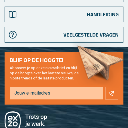
HANDLEIDING
VEELGESTELDE VRAGEN
BLIJF OP DE HOOG­TE!
Abon­neer je op onze nieuws­brief en blijf
op de hoog­te over het laat­ste nieuws, de
hip­s­te trends of de laat­ste pro­duc­ten.