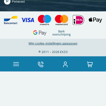
Pin­te­rest
Bank
over­schrij­ving
Mijn coo­kie-in­stel­lin­gen aan­pas­sen
© 2011 - 2026 EXZO