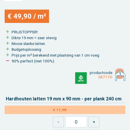
€ 49,90 / m²
PRIJSTOP­PER!
Dikte 19 mm = zeer ste­vig
Mooie slan­ke lat­ten
Bud­getop­los­sing
Prijs per m² be­re­kend met plaat­sing van 1 cm voeg
90% per­fect (niet 100%)
product­code
SK7170
Hard­hou­ten lat­ten 19 mm x 90 mm - per plank 240 cm
€ 11,98