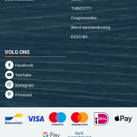
TUIN­ZOT?!
Cou­pon­co­des
Word sei­zoens­ko­ning
EXZO BV
VOLG ONS
Fa­cebook
You­Tu­be
In­st­agram
Pin­te­rest
Bank