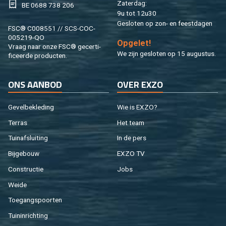
Za­ter­dag:
BE 0688 738 206
9u tot 12u30
Ge­slo­ten op zon- en feest­da­gen
FSC® C008551 // SCS-COC-
005219-QO
Op­ge­let!
Vraag naar onze FSC® ge­cer­ti­
We zijn ge­slo­ten op 15 au­gus­tus.
fi­ceer­de pro­duc­ten.
ONS AAN­BOD
OVER EXZO
Ge­vel­be­kle­ding
Wie is EXZO?
Ter­ras
Het team
Tuin­af­slui­ting
In de pers
Bij­ge­bouw
EXZO TV
Con­struc­tie
Jobs
Weide
Toe­gangs­poor­ten
Tuin­in­rich­ting