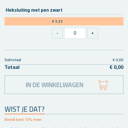
Hek­slui­ting met pen zwart
€ 3,33
Sub­to­taal
€ 0,00
To­taal
€ 0,00
IN DE WINKELWAGEN
WIST JE DAT?
Be­stel best 10% meer.