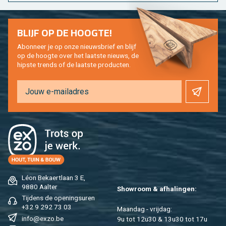
BLIJF OP DE HOOG­TE!
Abon­neer je op onze nieuws­brief en blijf
op de hoog­te over het laat­ste nieuws, de
hip­s­te trends of de laat­ste pro­duc­ten.
Léon Be­kaert­laan 3 E,
9880 Aal­ter
Show­room & af­ha­lin­gen:
Tij­dens de ope­nings­uren
+32 9 292 73 03
Maan­dag - vrij­dag:
info@​exzo.​be
9u tot 12u30 & 13u30 tot 17u