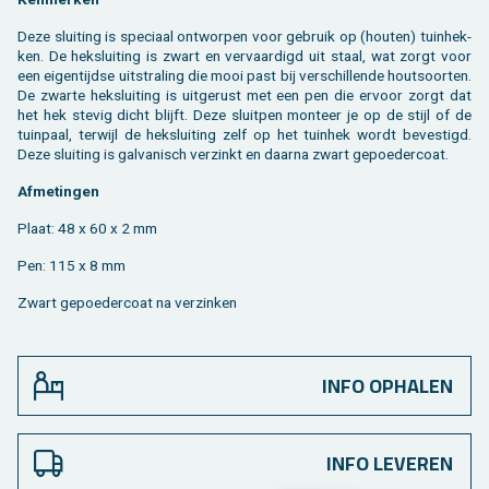
Deze slui­ting is spe­ci­aal ont­wor­pen voor ge­bruik op (hou­ten) tuin­hek­
ken. De hek­slui­ting is zwart en ver­vaar­digd uit staal, wat zorgt voor
een ei­gen­tijd­se uit­stra­ling die mooi past bij ver­schil­len­de hout­soor­ten.
De zwar­te hek­slui­ting is uit­ge­rust met een pen die er­voor zorgt dat
het hek ste­vig dicht blijft. Deze sluit­pen mon­teer je op de stijl of de
tuin­paal, ter­wijl de hek­slui­ting zelf op het tuin­hek wordt be­ves­tigd.
Deze slui­ting is gal­va­nisch ver­zinkt en daar­na zwart ge­poe­der­coat.
Af­me­tin­gen
Plaat: 48 x 60 x 2 mm
Pen: 115 x 8 mm
Zwart ge­poe­der­coat na ver­zin­ken
INFO OPHALEN
INFO LEVEREN