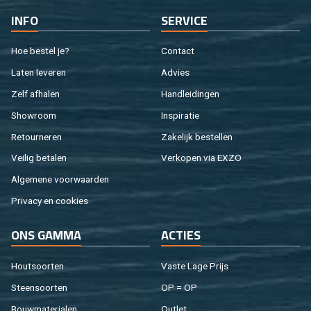
INFO
SER­VI­CE
Hoe be­stel je?
Con­tact
Laten le­ve­ren
Ad­vies
Zelf af­ha­len
Hand­lei­din­gen
Show­room
In­spi­ra­tie
Re­tour­ne­ren
Za­ke­lijk be­stel­len
Vei­lig be­ta­len
Ver­ko­pen via EXZO
Al­ge­me­ne voor­waar­den
Pri­va­cy en coo­kies
ONS GAMMA
AC­TIES
Hout­soor­ten
Vaste Lage Prijs
Steen­soor­ten
OP = OP
Bouw­ma­te­ri­a­len
Out­let