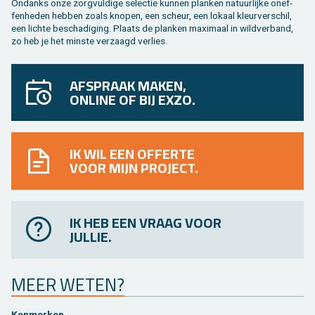
On­danks onze zorg­vul­di­ge se­lec­tie kun­nen plan­ken na­tuur­lij­ke on­ef­
fen­he­den heb­ben zoals kno­pen, een scheur, een lo­kaal kleur­ver­schil,
een lich­te be­scha­di­ging. Plaats de plan­ken maxi­maal in wild­ver­band,
zo heb je het min­ste ver­zaagd ver­lies.
AFSPRAAK MAKEN,
ONLINE OF BIJ EXZO.
IK WIL EEN OFFERTE
VOOR MIJN PROJECT.
IK HEB EEN VRAAG VOOR
JULLIE.
MEER WETEN?
Ken­mer­ken