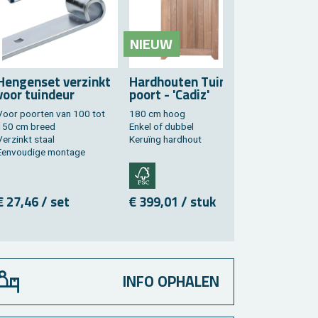
NIEUW
Hen­gen­set ver­zinkt
Hard­hou­ten Tuin­
voor tuin­deur
poort - 'Cadiz'
Voor poor­ten van 100 tot
180 cm hoog
150 cm breed
Enkel of dub­bel
Ver­zinkt staal
Keruïng hard­hout
Een­vou­di­ge mon­ta­ge
€ 27,46 / set
€ 399,01 / stuk
INFO OPHALEN