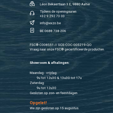
Léon Be­kaert­laan 3 E, 9880 Aal­ter
Tij­dens de ope­nings­uren
+32 9 292 73 03
info@​exzo.​be
BE 0688 738 206
FSC® C008551 // SCS-COC-005219-QO
Vraag naar onze FSC® ge­cer­ti­fi­ceer­de pro­duc­ten.
Show­room & af­ha­lin­gen:
Maan­dag - vrij­dag:
9u tot 12u30 & 13u30 tot 17u
Za­ter­dag:
9u tot 12u30
Ge­slo­ten op zon- en feest­da­gen
Op­ge­let!
We zijn ge­slo­ten op 15 au­gus­tus.