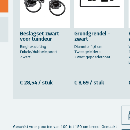
Be­slag­set zwart
Grond­gren­del -
voor tuin­deur
zwart
Ring­hek­slui­ting
Dia­me­ter 1,6 cm
En­ke­le/dub­be­le poort
Twee ge­lei­ders
Zwart
Zwart ge­poe­der­coat
€ 28,54 / stuk
€ 8,69 / stuk
Ge­schikt voor poor­ten van 100 tot 150 cm breed. Ge­maakt