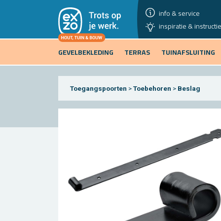
info & service
inspiratie & instructi
GEVELBEKLEDING
TERRAS
TUINAFSLUITING
Toegangspoorten
>
Toebehoren
>
Beslag