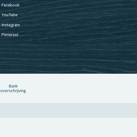
Fa­cebook
You­Tu­be
In­st­agram
Pin­te­rest
Bank
over­schrij­ving