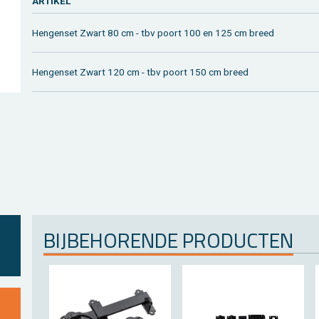
AR­TI­KEL
Hen­gen­set Zwart 80 cm - tbv poort 100 en 125 cm breed
Hen­gen­set Zwart 120 cm - tbv poort 150 cm breed
BIJ­BE­HO­REN­DE PRO­DUC­TEN