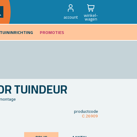
winkel-
account
wagen
TUININRICHTING
PROMOTIES
OR TUIN­DEUR
mon­ta­ge
product­code
C.26909