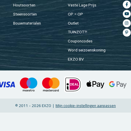
Hout­soor­ten
Vaste Lage Prijs
Steen­soor­ten
OP = OP
Bouw­ma­te­ri­a­len
Out­let
TUIN­ZOT?!
Cou­pon­co­des
Word sei­zoens­ko­ning
EXZO BV
© 2011 - 2026 EXZO |
Mijn coo­kie-in­stel­lin­gen aan­pas­sen