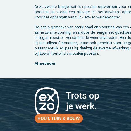
Deze zwar­te hen­gen­set is spe­ci­aal ont­wor­pen voor en
poor­ten en vormt een ste­vi­ge en be­trouw­ba­re op­los
voor het op­han­gen van tuin-, erf- en wei­de­poor­ten.
De set is ge­maakt van sterk staal en voor­zien van een 
za­me zwar­te coa­ting, waar­door de hen­gen­set goed be­
is tegen roest en ver­schil­len­de weers­in­vloe­den. Hier­d
hij niet al­leen func­ti­o­neel, maar ook ge­schikt voor lang­
bui­ten­ge­bruik en past hij dank­zij de zwar­te af­wer­kin
bij zowel hou­ten als me­ta­len poor­ten.
Af­me­tin­gen