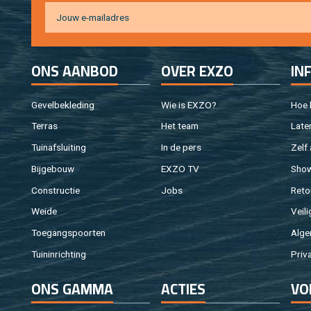
ONS AAN­BOD
OVER EXZO
IN
Ge­vel­be­kle­ding
Wie is EXZO?
Hoe b
Ter­ras
Het team
Laten
Tuin­af­slui­ting
In de pers
Zelf 
Bij­ge­bouw
EXZO TV
Sho
Con­struc­tie
Jobs
Re­to
Weide
Vei­li
Toe­gangs­poor­ten
Al­ge
Tuin­in­rich­ting
Pri­v
ONS GAMMA
AC­TIES
VO