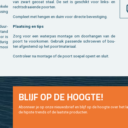
van zwart ge­coat staal. De set is ge­schikt voor links- en
­ke­le
rechts­draai­en­de poor­ten.
­sing
Com­pleet met hen­gen en duim voor di­rec­te be­ves­ti­ging.
duur­
Plaat­sing en tips
stand
Zorg voor een wa­ter­pas mon­ta­ge om door­han­gen van de
oor is
poort te voor­ko­men. Ge­bruik pas­sen­de schroe­ven of bou­
du­rig
ten af­ge­stemd op het poort­ma­te­ri­aal.
g mooi
Con­tro­leer na mon­ta­ge of de poort soe­pel opent en sluit.
BLIJF OP DE HOOG­TE!
Abon­neer je op onze nieuws­brief en blijf op de hoog­te over het la
de hip­s­te trends of de laat­ste pro­duc­ten.