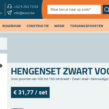
+32 9 292 73 03
showroom vandaag
info@exzo.be
9u - 12u30
es
BIJGEBOUW
CONSTRUCTIE
WEIDE
TOEGANGSPOORTEN
HEN­GEN­SET ZWART VO
Voor poor­ten van 100 tot 150 cm breed • Zwart staal • Een­vou­di­ge 
€ 31,77 / set