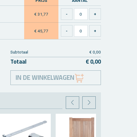
PRIJS
AAN­TAL
€ 31,77
€ 45,77
Sub­to­taal
€ 0,00
To­taal
€ 0,00
IN DE WINKELWAGEN
VORIGE
VOLGENDE