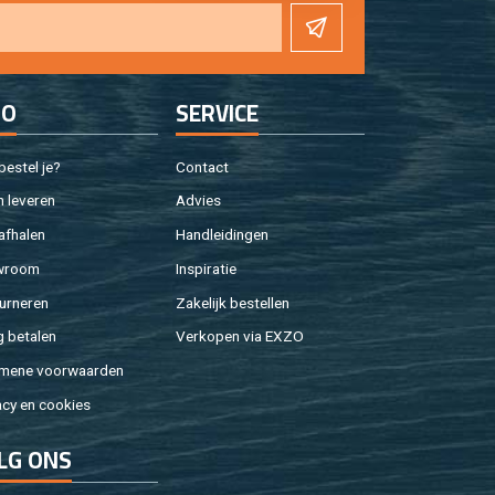
FO
SER­VI­CE
e­stel je?
Con­tact
 le­ve­ren
Ad­vies
af­ha­len
Hand­lei­din­gen
w­room
In­spi­ra­tie
ur­ne­ren
Za­ke­lijk be­stel­len
g be­ta­len
Ver­ko­pen via EXZO
­me­ne voor­waar­den
a­cy en coo­kies
LG ONS