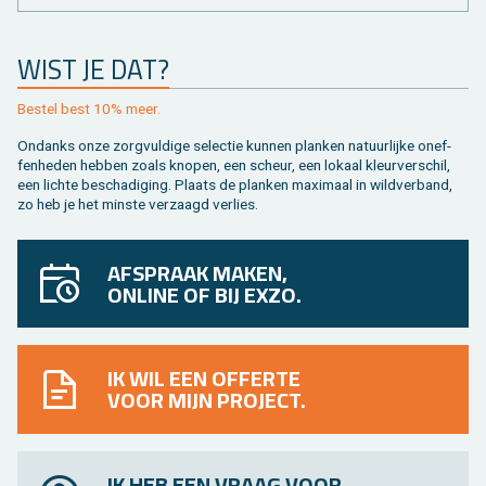
WIST JE DAT?
Be­stel best 10% meer.
On­danks onze zorg­vul­di­ge se­lec­tie kun­nen plan­ken na­tuur­lij­ke on­ef­
fen­he­den heb­ben zoals kno­pen, een scheur, een lo­kaal kleur­ver­schil,
een lich­te be­scha­di­ging. Plaats de plan­ken maxi­maal in wild­ver­band,
zo heb je het min­ste ver­zaagd ver­lies.
AFSPRAAK MAKEN,
ONLINE OF BIJ EXZO.
IK WIL EEN OFFERTE
VOOR MIJN PROJECT.
IK HEB EEN VRAAG VOOR