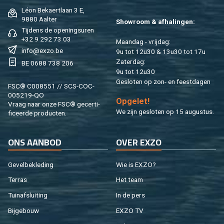
Léon Be­kaert­laan 3 E,
9880 Aal­ter
Show­room & af­ha­lin­gen:
Tij­dens de ope­nings­uren
+32 9 292 73 03
Maan­dag - vrij­dag:
info@​exzo.​be
9u tot 12u30 & 13u30 tot 17u
Za­ter­dag:
BE 0688 738 206
9u tot 12u30
Ge­slo­ten op zon- en feest­da­gen
FSC® C008551 // SCS-COC-
005219-QO
Op­ge­let!
Vraag naar onze FSC® ge­cer­ti­
We zijn ge­slo­ten op 15 au­gus­tus.
fi­ceer­de pro­duc­ten.
ONS AAN­BOD
OVER EXZO
Ge­vel­be­kle­ding
Wie is EXZO?
Ter­ras
Het team
Tuin­af­slui­ting
In de pers
Bij­ge­bouw
EXZO TV