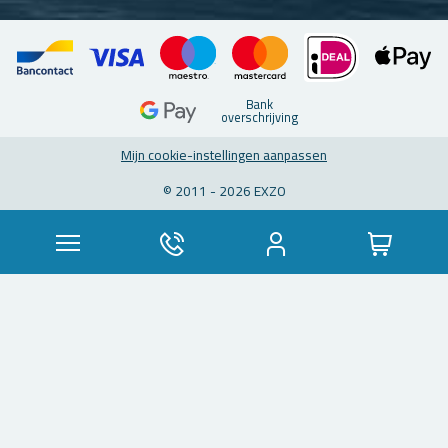
Bank
over­schrij­ving
Mijn coo­kie-in­stel­lin­gen aan­pas­sen
© 2011 - 2026 EXZO