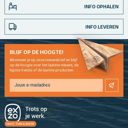
INFO OPHALEN
INFO LEVEREN
BLIJF OP DE HOOG­TE!
Abon­neer je op onze nieuws­brief en blijf
op de hoog­te over het laat­ste nieuws, de
hip­s­te trends of de laat­ste pro­duc­ten.