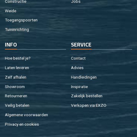
Con­struc­tie
Jobs
Weide
Toe­gangs­poor­ten
Tuin­in­rich­ting
INFO
SER­VI­CE
Hoe be­stel je?
Con­tact
Laten le­ve­ren
Ad­vies
Zelf af­ha­len
Hand­lei­din­gen
Show­room
In­spi­ra­tie
Re­tour­ne­ren
Za­ke­lijk be­stel­len
Vei­lig be­ta­len
Ver­ko­pen via EXZO
Al­ge­me­ne voor­waar­den
Pri­va­cy en coo­kies