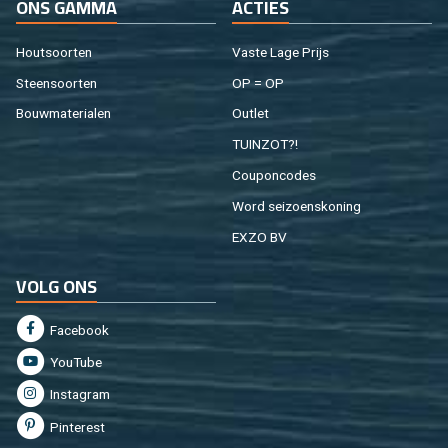
ONS GAMMA
AC­TIES
Hout­soor­ten
Vaste Lage Prijs
Steen­soor­ten
OP = OP
Bouw­ma­te­ri­a­len
Out­let
TUIN­ZOT?!
Cou­pon­co­des
Word sei­zoens­ko­ning
EXZO BV
VOLG ONS
Fa­cebook
You­Tu­be
In­st­agram
Pin­te­rest