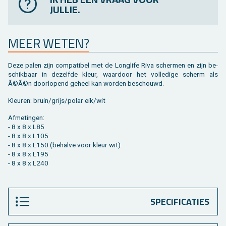
JULLIE.
MEER WETEN?
Deze palen zijn com­pa­ti­bel met de Longli­fe Riva scher­men en zijn be­
schik­baar in de­zelf­de kleur, waar­door het vol­le­di­ge scherm als
Ã©Ã©n door­lo­pend ge­heel kan wor­den be­schouwd.
Kleu­ren: bruin/grijs/polar eik/wit
Af­me­tin­gen:
- 8 x 8 x L85
- 8 x 8 x L105
- 8 x 8 x L150 (be­hal­ve voor kleur wit)
- 8 x 8 x L195
- 8 x 8 x L240
SPECIFICATIES