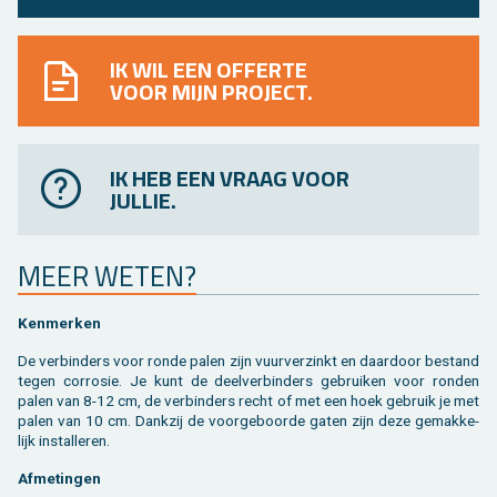
IK WIL EEN OFFERTE
VOOR MIJN PROJECT.
IK HEB EEN VRAAG VOOR
JULLIE.
MEER WETEN?
Ken­mer­ken
De ver­bin­ders voor ronde palen zijn vuur­ver­zinkt en daar­door be­stand
tegen cor­ro­sie. Je kunt de deel­ver­bin­ders ge­brui­ken voor ron­den
palen van 8-12 cm, de ver­bin­ders recht of met een hoek ge­bruik je met
palen van 10 cm. Dank­zij de voor­ge­boor­de gaten zijn deze ge­mak­ke­
lijk in­stal­le­ren.
Af­me­tin­gen