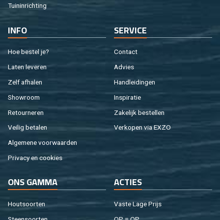
Tuin­in­rich­ting
INFO
SER­VI­CE
Hoe be­stel je?
Con­tact
Laten le­ve­ren
Ad­vies
Zelf af­ha­len
Hand­lei­din­gen
Show­room
In­spi­ra­tie
Re­tour­ne­ren
Za­ke­lijk be­stel­len
Vei­lig be­ta­len
Ver­ko­pen via EXZO
Al­ge­me­ne voor­waar­den
Pri­va­cy en coo­kies
ONS GAMMA
AC­TIES
Hout­soor­ten
Vaste Lage Prijs
Steen­soor­ten
OP = OP