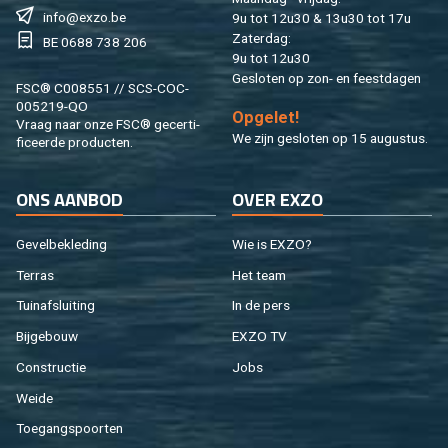
info@​exzo.​be
9u tot 12u30 & 13u30 tot 17u
Za­ter­dag:
BE 0688 738 206
9u tot 12u30
Ge­slo­ten op zon- en feest­da­gen
FSC® C008551 // SCS-COC-
005219-QO
Op­ge­let!
Vraag naar onze FSC® ge­cer­ti­
We zijn ge­slo­ten op 15 au­gus­tus.
fi­ceer­de pro­duc­ten.
ONS AAN­BOD
OVER EXZO
Ge­vel­be­kle­ding
Wie is EXZO?
Ter­ras
Het team
Tuin­af­slui­ting
In de pers
Bij­ge­bouw
EXZO TV
Con­struc­tie
Jobs
Weide
Toe­gangs­poor­ten