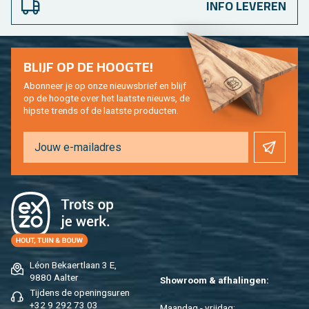
INFO LEVEREN
BLIJF OP DE HOOG­TE!
Abon­neer je op onze nieuws­brief en blijf
op de hoog­te over het laat­ste nieuws, de
hip­s­te trends of de laat­ste pro­duc­ten.
Léon Be­kaert­laan 3 E,
9880 Aal­ter
Show­room & af­ha­lin­gen:
Tij­dens de ope­nings­uren
+32 9 292 73 03
Maan­dag - vrij­dag: