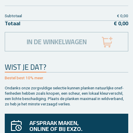
Sub­to­taal
€ 0,00
To­taal
€ 0,00
IN DE WINKELWAGEN
WIST JE DAT?
Be­stel best 10% meer.
On­danks onze zorg­vul­di­ge se­lec­tie kun­nen plan­ken na­tuur­lij­ke on­ef­
fen­he­den heb­ben zoals kno­pen, een scheur, een lo­kaal kleur­ver­schil,
een lich­te be­scha­di­ging. Plaats de plan­ken maxi­maal in wild­ver­band,
zo heb je het min­ste ver­zaagd ver­lies.
AFSPRAAK MAKEN,
ONLINE OF BIJ EXZO.