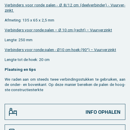
Ver­bin­ders voor ronde palen - Ø 8/12 cm (deel­ver­bin­der) - Vuur­ver­
zinkt
Af­me­ting: 135 x 65 x 2,5 mm
Ver­bin­ders voor ronde palen – Ø 10 cm (recht) – Vuur­ver­zinkt
Leng­te: 250 mm
Ver­bin­ders voor ronde palen - Ø10 cm hoek (90°) – Vuur­ver­zinkt
Leng­te tot de hoek: 20 cm
Plaat­sing en tips
We raden aan om steeds twee ver­bin­dings­stuk­ken te ge­brui­ken, aan
de onder- en bo­ven­kant. Op deze ma­nier be­rei­ken de palen de hoog­
ste con­struc­tiesterk­te
INFO OPHALEN