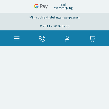
Bank
over­schrij­ving
Mijn coo­kie-in­stel­lin­gen aan­pas­sen
© 2011 - 2026 EXZO