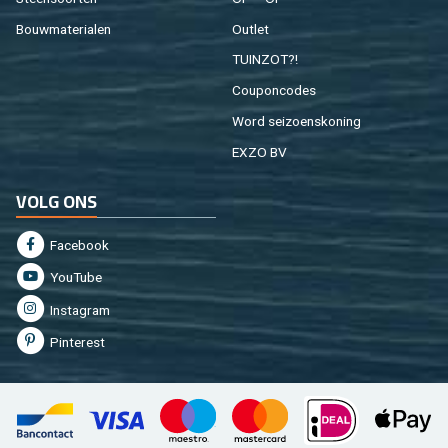
Bouw­ma­te­ri­a­len
Out­let
TUIN­ZOT?!
Cou­pon­co­des
Word sei­zoens­ko­ning
EXZO BV
VOLG ONS
Fa­cebook
You­Tu­be
In­st­agram
Pin­te­rest