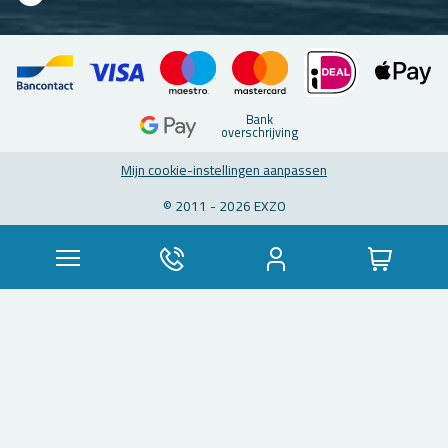
Bank
over­schrij­ving
Mijn coo­kie-in­stel­lin­gen aan­pas­sen
© 2011 - 2026 EXZO