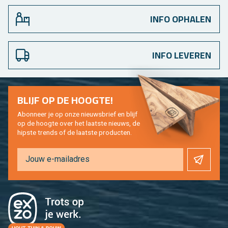
INFO OPHALEN
INFO LEVEREN
BLIJF OP DE HOOG­TE!
Abon­neer je op onze nieuws­brief en blijf
op de hoog­te over het laat­ste nieuws, de
hip­s­te trends of de laat­ste pro­duc­ten.