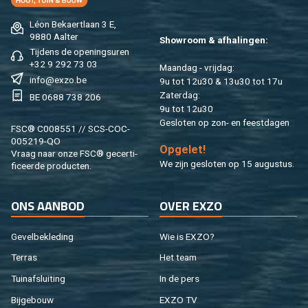
Léon Be­kaert­laan 3 E,
9880 Aal­ter
Show­room & af­ha­lin­gen:
Tij­dens de ope­nings­uren
+32 9 292 73 03
Maan­dag - vrij­dag:
info@​exzo.​be
9u tot 12u30 & 13u30 tot 17u
Za­ter­dag:
BE 0688 738 206
9u tot 12u30
Ge­slo­ten op zon- en feest­da­gen
FSC® C008551 // SCS-COC-
005219-QO
Op­ge­let!
Vraag naar onze FSC® ge­cer­ti­
We zijn ge­slo­ten op 15 au­gus­tus.
fi­ceer­de pro­duc­ten.
ONS AAN­BOD
OVER EXZO
Ge­vel­be­kle­ding
Wie is EXZO?
Ter­ras
Het team
Tuin­af­slui­ting
In de pers
Bij­ge­bouw
EXZO TV