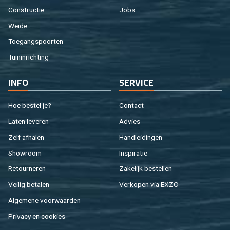
Con­struc­tie
Jobs
Weide
Toe­gangs­poor­ten
Tuin­in­rich­ting
INFO
SER­VI­CE
Hoe be­stel je?
Con­tact
Laten le­ve­ren
Ad­vies
Zelf af­ha­len
Hand­lei­din­gen
Show­room
In­spi­ra­tie
Re­tour­ne­ren
Za­ke­lijk be­stel­len
Vei­lig be­ta­len
Ver­ko­pen via EXZO
Al­ge­me­ne voor­waar­den
Pri­va­cy en coo­kies