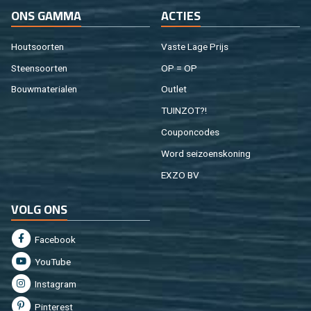
ONS GAMMA
AC­TIES
Hout­soor­ten
Vaste Lage Prijs
Steen­soor­ten
OP = OP
Bouw­ma­te­ri­a­len
Out­let
TUIN­ZOT?!
Cou­pon­co­des
Word sei­zoens­ko­ning
EXZO BV
VOLG ONS
Fa­cebook
You­Tu­be
In­st­agram
Pin­te­rest