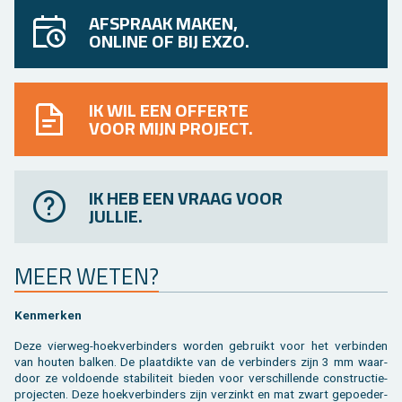
AFSPRAAK MAKEN,
ONLINE OF BIJ EXZO.
IK WIL EEN OFFERTE
VOOR MIJN PROJECT.
IK HEB EEN VRAAG VOOR
JULLIE.
MEER WETEN?
Ken­mer­ken
Deze vier­weg-hoek­ver­bin­ders wor­den ge­bruikt voor het ver­bin­den
van hou­ten bal­ken. De plaat­dik­te van de ver­bin­ders zijn 3 mm waar­
door ze vol­doen­de sta­bi­li­teit bie­den voor ver­schil­len­de con­struc­tie­
pro­jec­ten. Deze hoek­ver­bin­ders zijn ver­zinkt en mat zwart ge­poe­der­