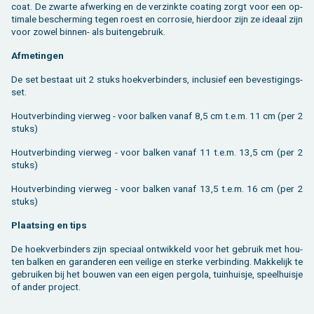
coat. De zwar­te af­wer­king en de ver­zink­te coa­ting zorgt voor een op­
ti­ma­le be­scher­ming tegen roest en cor­ro­sie, hier­door zijn ze ide­aal zijn
voor zowel bin­nen- als bui­ten­ge­bruik.
Af­me­tin­gen
De set be­staat uit 2 stuks hoek­ver­bin­ders, in­clu­sief een be­ves­ti­gings­
set.
Hout­ver­bin­ding vier­weg - voor bal­ken vanaf 8,5 cm t.e.m. 11 cm (per 2
stuks)
Hout­ver­bin­ding vier­weg - voor bal­ken vanaf 11 t.e.m. 13,5 cm (per 2
stuks)
Hout­ver­bin­ding vier­weg - voor bal­ken vanaf 13,5 t.e.m. 16 cm (per 2
stuks)
Plaat­sing en tips
De hoek­ver­bin­ders zijn spe­ci­aal ont­wik­keld voor het ge­bruik met hou­
ten bal­ken en ga­ran­de­ren een vei­li­ge en ster­ke ver­bin­ding. Mak­ke­lijk te
ge­brui­ken bij het bou­wen van een eigen per­go­la, tuin­huis­je, speel­huis­je
of ander pro­ject.