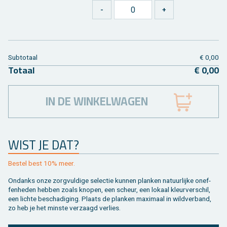
Sub­to­taal
€ 0,00
To­taal
€ 0,00
IN DE WINKELWAGEN
WIST JE DAT?
Be­stel best 10% meer.
On­danks onze zorg­vul­di­ge se­lec­tie kun­nen plan­ken na­tuur­lij­ke on­ef­
fen­he­den heb­ben zoals kno­pen, een scheur, een lo­kaal kleur­ver­schil,
een lich­te be­scha­di­ging. Plaats de plan­ken maxi­maal in wild­ver­band,
zo heb je het min­ste ver­zaagd ver­lies.