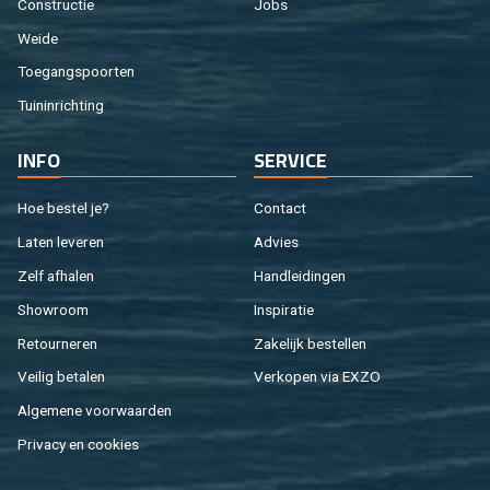
Con­struc­tie
Jobs
Weide
Toe­gangs­poor­ten
Tuin­in­rich­ting
INFO
SER­VI­CE
Hoe be­stel je?
Con­tact
Laten le­ve­ren
Ad­vies
Zelf af­ha­len
Hand­lei­din­gen
Show­room
In­spi­ra­tie
Re­tour­ne­ren
Za­ke­lijk be­stel­len
Vei­lig be­ta­len
Ver­ko­pen via EXZO
Al­ge­me­ne voor­waar­den
Pri­va­cy en coo­kies