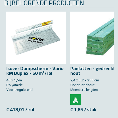
BIJ­BE­HO­REN­DE PRO­DUC­TEN
Is­over Damp­scherm - Vario
Pan­lat­ten - ge­drenkt 
KM Du­plex - 60 m²/rol
hout
40 x 1,5m
2,4 x 3,2 x 255 cm
Po­ly­a­mi­de
Constuc­tie­hout
Vocht­re­gu­le­rend
Meer­de­re leng­tes
€ 418,01 / rol
€ 1,85 / stuk