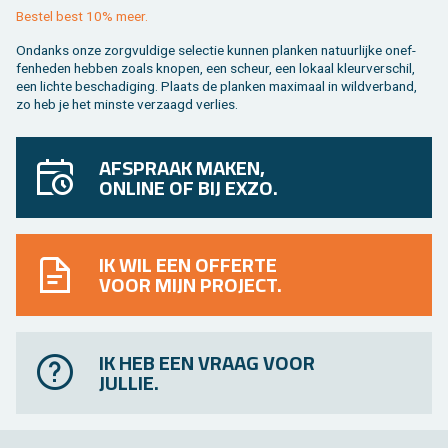
Be­stel best 10% meer.
On­danks onze zorg­vul­di­ge se­lec­tie kun­nen plan­ken na­tuur­lij­ke on­ef­
fen­he­den heb­ben zoals kno­pen, een scheur, een lo­kaal kleur­ver­schil,
een lich­te be­scha­di­ging. Plaats de plan­ken maxi­maal in wild­ver­band,
zo heb je het min­ste ver­zaagd ver­lies.
AFSPRAAK MAKEN,
ONLINE OF BIJ EXZO.
IK WIL EEN OFFERTE
VOOR MIJN PROJECT.
IK HEB EEN VRAAG VOOR
JULLIE.