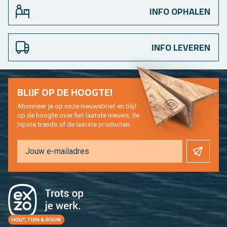
INFO OPHALEN
INFO LEVEREN
BLIJF OP DE HOOG­TE!
Abon­neer je op onze nieuws­brief en blijf
op de hoog­te over het laat­ste nieuws, de
hip­s­te trends of de laat­ste pro­duc­ten.