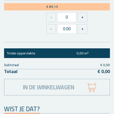
€ 89,15
To­ta­le op­per­vlak­te
0,00 m²
Sub­to­taal
€ 0,00
To­taal
€ 0,00
IN DE WINKELWAGEN
WIST JE DAT?