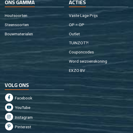
ONS GAMMA
AC­TIES
Hout­soor­ten
Vaste Lage Prijs
Steen­soor­ten
OP = OP
Bouw­ma­te­ri­a­len
Out­let
TUIN­ZOT?!
Cou­pon­co­des
Word sei­zoens­ko­ning
EXZO BV
VOLG ONS
Fa­cebook
You­Tu­be
In­st­agram
Pin­te­rest