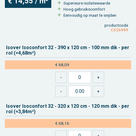
€ 14,55 / m²
Su­pe­ri­eu­re iso­la­tie­waar­de
Hoog ge­bruiks­com­fort
Een­vou­dig op maat te snij­den
product­code
CS26949
Is­over Iso­con­fort 32 - 390 x 120 cm - 100 mm dik - per
rol (=4,68m²)
€ 68,09
Is­over Iso­con­fort 32 - 320 x 120 cm - 120 mm dik - per
rol (=3,84m²)
€ 68,16