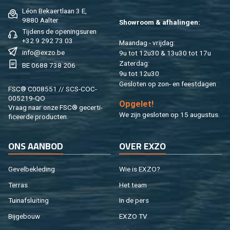
Léon Be­kaert­laan 3 E,
9880 Aal­ter
Show­room & af­ha­lin­gen:
Tij­dens de ope­nings­uren
+32 9 292 73 03
Maan­dag - vrij­dag:
info@​exzo.​be
9u tot 12u30 & 13u30 tot 17u
Za­ter­dag:
BE 0688 738 206
9u tot 12u30
Ge­slo­ten op zon- en feest­da­gen
FSC® C008551 // SCS-COC-
005219-QO
Op­ge­let!
Vraag naar onze FSC® ge­cer­ti­
We zijn ge­slo­ten op 15 au­gus­tus.
fi­ceer­de pro­duc­ten.
ONS AAN­BOD
OVER EXZO
Ge­vel­be­kle­ding
Wie is EXZO?
Ter­ras
Het team
Tuin­af­slui­ting
In de pers
Bij­ge­bouw
EXZO TV