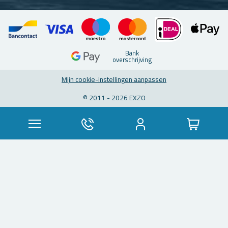
Bank
over­schrij­ving
Mijn coo­kie-in­stel­lin­gen aan­pas­sen
© 2011 - 2026 EXZO