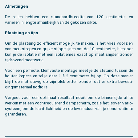
Af­me­tin­gen
De rol­len heb­ben een stan­daard­breed­te van 120 cen­ti­me­ter en
variëren in leng­te af­han­ke­lijk van de ge­ko­zen dikte.
Plaat­sing en tips
Om de plaat­sing zo ef­fi­ciënt mo­ge­lijk te maken, is het vlies voor­zien
van merk­stre­pen en grij­ze stip­pel­lij­nen om de 10 cen­ti­me­ter; hier­door
kun je de iso­la­tie met een iso­la­tie­mes exact op maat snij­den zon­der
tijd­ro­vend meet­werk.
Voor een per­fec­te, klem­vas­te mon­ta­ge meet je de af­stand tus­sen de
hou­ten ke­pers en tel je daar 1 à 2 cen­ti­me­ter bij op. Op deze ma­nier
blijft de mat ste­vig op zijn plek zit­ten zon­der dat er extra be­ves­ti­
gings­ma­te­ri­aal nodig is.
Ver­geet voor een op­ti­maal re­sul­taat nooit om de bin­nen­zij­de af te
wer­ken met een vocht­re­gu­le­rend damp­scherm, zoals het Is­over Vario-
sys­teem, om de lucht­dicht­heid en de le­vens­duur van je con­struc­tie te
ga­ran­de­ren.