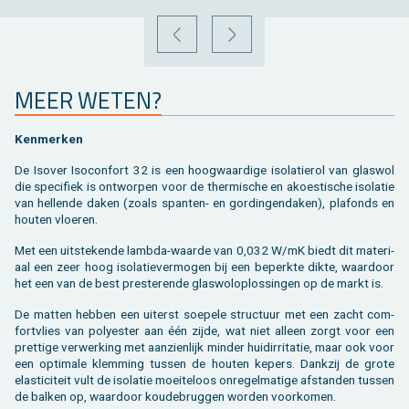
VORIGE
VOLGENDE
MEER WETEN?
Ken­mer­ken
De Is­over Iso­con­fort 32 is een hoog­waar­di­ge iso­la­tie­rol van glas­wol
die spe­ci­fiek is ont­wor­pen voor de ther­mi­sche en akoes­ti­sche iso­la­tie
van hel­len­de daken (zoals span­ten- en gor­din­gen­da­ken), pla­fonds en
hou­ten vloe­ren.
Met een uit­ste­ken­de lamb­da-waar­de van 0,032 W/mK biedt dit ma­te­ri­
aal een zeer hoog iso­la­tie­ver­mo­gen bij een be­perk­te dikte, waar­door
het een van de best pres­te­ren­de glas­wol­op­los­sin­gen op de markt is.
De mat­ten heb­ben een ui­terst soe­pe­le struc­tuur met een zacht com­
fort­vlies van po­ly­es­ter aan één zijde, wat niet al­leen zorgt voor een
pret­ti­ge ver­wer­king met aan­zien­lijk min­der huid­ir­ri­ta­tie, maar ook voor
een op­ti­ma­le klem­ming tus­sen de hou­ten ke­pers. Dank­zij de grote
elas­ti­ci­teit vult de iso­la­tie moei­te­loos on­re­gel­ma­ti­ge af­stan­den tus­sen
de bal­ken op, waar­door kou­de­brug­gen wor­den voor­ko­men.