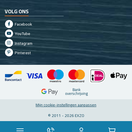
VOLG ONS
Fa­cebook
You­Tu­be
In­st­agram
Pin­te­rest
Bank
over­schrij­ving
Mijn coo­kie-in­stel­lin­gen aan­pas­sen
© 2011 - 2026 EXZO