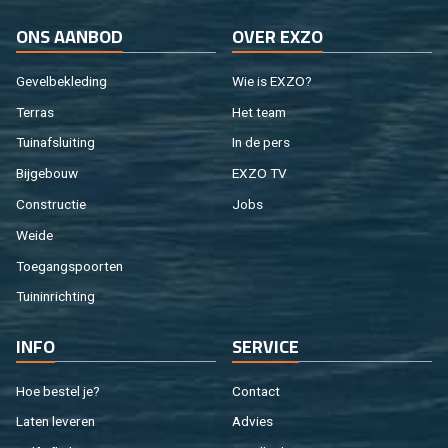
ONS AAN­BOD
OVER EXZO
Ge­vel­be­kle­ding
Wie is EXZO?
Ter­ras
Het team
Tuin­af­slui­ting
In de pers
Bij­ge­bouw
EXZO TV
Con­struc­tie
Jobs
Weide
Toe­gangs­poor­ten
Tuin­in­rich­ting
INFO
SER­VI­CE
Hoe be­stel je?
Con­tact
Laten le­ve­ren
Ad­vies