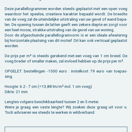
Deze pa­ral­lel­lo­gram­men wor­den steeds ge­plaatst met een open voeg
waar­door het speel­se, cre­a­tie­ve ka­rak­ter be­paald wordt. De breed­te
van de voeg zal de uit­ein­de­lij­ke uit­stra­ling van uw gevel of wand be­pa­
len. De ope­ning tus­sen de lat­ten geeft een ze­ke­re diep­te en zorgt voor
een heel mooie, strak­ke uit­stra­ling van de gevel van uw wo­ning.
Door de af­ge­schuin­de pa­ral­lel­lo­gram­vorm is er een ide­a­le af­wa­te­ring
bij ho­ri­zon­ta­le plaat­sing van dit mo­tief. Dit kan ook ver­ti­caal ge­plaatst
wor­den.
De prijs per m² is steeds ge­re­kend met een voeg van 1 cm breed. De
voeg bre­der of smal­ler maken, zal in­vloed heb­ben op de prijs per m².
OP­GE­LET: be­stel­lin­gen -1500 euro : in­stel­kost 79 euro van toe­pas­
sing.
Hoog­te: 6.2 - 7 cm (=13,88 lm/m² incl. 1 cm voeg)
Dikte: 21 mm
Leng­tes vol­gens be­schik­baar­heid tus­sen 2 en 5 meter.
Wens je graag een vaste leng­te? Wij zoe­ken deze graag uit voor u.
Toch ad­vi­se­ren we steeds te wer­ken in wild­ver­band.