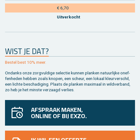
€ 6,70
Uit­ver­kocht
WIST JE DAT?
Be­stel best 10% meer.
On­danks onze zorg­vul­di­ge se­lec­tie kun­nen plan­ken na­tuur­lij­ke on­ef­
fen­he­den heb­ben zoals kno­pen, een scheur, een lo­kaal kleur­ver­schil,
een lich­te be­scha­di­ging. Plaats de plan­ken maxi­maal in wild­ver­band,
zo heb je het min­ste ver­zaagd ver­lies.
AFSPRAAK MAKEN,
ONLINE OF BIJ EXZO.