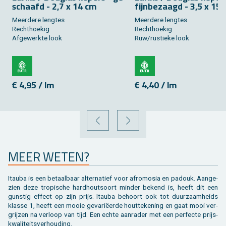
schaafd - 2,7 x 14 cm
fijn­be­zaagd - 3,5 x 15
Meer­de­re leng­tes
Meer­de­re leng­tes
Recht­hoe­kig
Recht­hoe­kig
Af­ge­werk­te look
Ruw/rus­tie­ke look
€ 4,95 / lm
€ 4,40 / lm
VORIGE
VOLGENDE
MEER WETEN?
Itau­ba is een be­taal­baar al­ter­na­tief voor af­ro­mo­sia en pa­douk. Aan­ge­
zien deze tro­pi­sche hard­hout­soort min­der be­kend is, heeft dit een
gun­stig ef­fect op zijn prijs. Itau­ba be­hoort ook tot duur­zaam­heids
klas­se 1, heeft een mooie ge­va­riëerde hout­te­ke­ning en gaat mooi ver­
grij­zen na ver­loop van tijd. Een echte aan­ra­der met een per­fec­te prijs-
kwa­li­teits­ver­hou­ding.