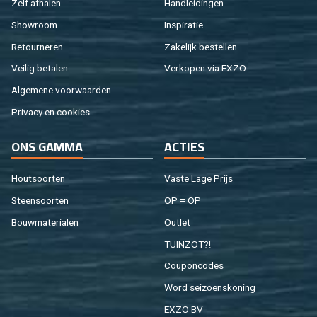
Zelf af­ha­len
Hand­lei­din­gen
Show­room
In­spi­ra­tie
Re­tour­ne­ren
Za­ke­lijk be­stel­len
Vei­lig be­ta­len
Ver­ko­pen via EXZO
Al­ge­me­ne voor­waar­den
Pri­va­cy en coo­kies
ONS GAMMA
AC­TIES
Hout­soor­ten
Vaste Lage Prijs
Steen­soor­ten
OP = OP
Bouw­ma­te­ri­a­len
Out­let
TUIN­ZOT?!
Cou­pon­co­des
Word sei­zoens­ko­ning
EXZO BV