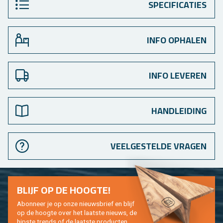
SPECIFICATIES
INFO OPHALEN
INFO LEVEREN
HANDLEIDING
VEELGESTELDE VRAGEN
BLIJF OP DE HOOG­TE!
Abon­neer je op onze nieuws­brief en blijf
op de hoog­te over het laat­ste nieuws, de
hip­s­te trends of de laat­ste pro­duc­ten.