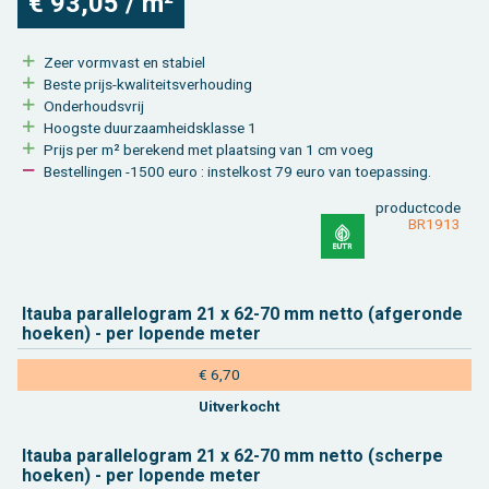
€ 93,05 / m²
Zeer vorm­vast en sta­biel
Beste prijs-kwa­li­teits­ver­hou­ding
On­der­houds­vrij
Hoog­ste duur­zaam­heids­klas­se 1
Prijs per m² be­re­kend met plaat­sing van 1 cm voeg
Be­stel­lin­gen -1500 euro : in­stel­kost 79 euro van toe­pas­sing.
product­code
BR1913
Itau­ba pa­ral­le­lo­gram 21 x 62-70 mm netto (af­ge­ron­de
hoe­ken) - per lo­pen­de meter
€ 6,70
Uit­ver­kocht
Itau­ba pa­ral­le­lo­gram 21 x 62-70 mm netto (scher­pe
hoe­ken) - per lo­pen­de meter