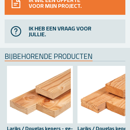
IK WIL EEN OFFERTE
VOOR MIJN PROJECT.
IK HEB EEN VRAAG VOOR
JULLIE.
BIJ­BE­HO­REN­DE PRO­DUC­TEN
La­riks / Dou­g­las ke­pers - ge­
La­riks / Dou­g­las ke­per