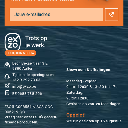
Léon Be­kaert­laan 3 E,
9880 Aal­ter
Show­room & af­ha­lin­gen:
Tij­dens de ope­nings­uren
+32 9 292 73 03
Maan­dag - vrij­dag:
info@​exzo.​be
9u tot 12u30 & 13u30 tot 17u
Za­ter­dag:
BE 0688 738 206
9u tot 12u30
Ge­slo­ten op zon- en feest­da­gen
FSC® C008551 // SCS-COC-
005219-QO
Op­ge­let!
Vraag naar onze FSC® ge­cer­ti­
We zijn ge­slo­ten op 15 au­gus­tus.
fi­ceer­de pro­duc­ten.