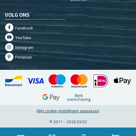
VOLG ONS
Fa­cebook
You­Tu­be
In­st­agram
Pin­te­rest
Bank
over­schrij­ving
Mijn coo­kie-in­stel­lin­gen aan­pas­sen
© 2011 - 2026 EXZO