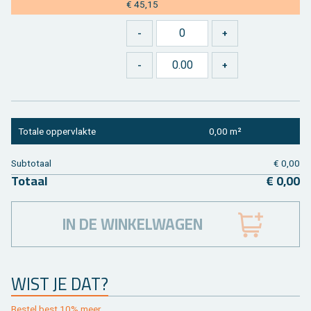
€ 45,15
To­ta­le op­per­vlak­te
0,00 m²
Sub­to­taal
€ 0,00
To­taal
€ 0,00
IN DE WINKELWAGEN
WIST JE DAT?
Be­stel best 10% meer.