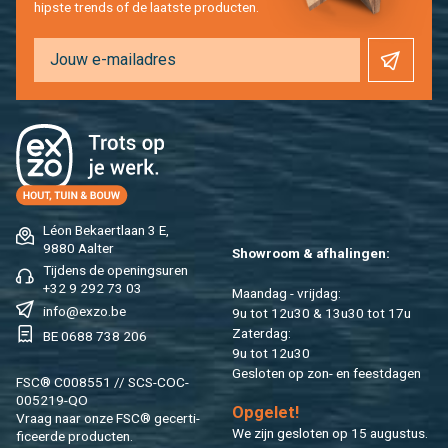
hip­s­te trends of de laat­ste pro­duc­ten.
Léon Be­kaert­laan 3 E,
9880 Aal­ter
Show­room & af­ha­lin­gen:
Tij­dens de ope­nings­uren
+32 9 292 73 03
Maan­dag - vrij­dag:
info@​exzo.​be
9u tot 12u30 & 13u30 tot 17u
Za­ter­dag:
BE 0688 738 206
9u tot 12u30
Ge­slo­ten op zon- en feest­da­gen
FSC® C008551 // SCS-COC-
005219-QO
Op­ge­let!
Vraag naar onze FSC® ge­cer­ti­
We zijn ge­slo­ten op 15 au­gus­tus.
fi­ceer­de pro­duc­ten.