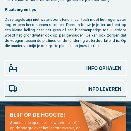
Plaat­sing en tips
Deze te­gels zijn niet wa­ter­door­la­tend, maar toch moet het re­gen­wa­ter
nog er­gens heen kun­nen stro­men. Daar­om bouw je je ter­ras best op
een klei­ne hel­ling naar het gras of een bloe­men­perk­je toe. Hier­door
wordt het grond­wa­ter ook op peil ge­hou­den. Je kan ook zor­gen dat
de voe­gen tus­sen de pla­ti­nes en de fun­de­ring wa­ter­door­la­tend is. Op
die ma­nier ver­mijd je ook grote plas­sen op jouw ter­ras.
INFO OPHALEN
INFO LEVEREN
BLIJF OP DE HOOG­TE!
Abon­neer je op onze nieuws­brief en blijf
op de hoog­te over het laat­ste nieuws, de