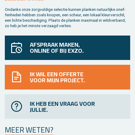
On­danks onze zorg­vul­di­ge se­lec­tie kun­nen plan­ken na­tuur­lij­ke on­ef­
fen­he­den heb­ben zoals kno­pen, een scheur, een lo­kaal kleur­ver­schil,
een lich­te be­scha­di­ging. Plaats de plan­ken maxi­maal in wild­ver­band,
zo heb je het min­ste ver­zaagd ver­lies.
AFSPRAAK MAKEN,
ONLINE OF BIJ EXZO.
IK WIL EEN OFFERTE
VOOR MIJN PROJECT.
IK HEB EEN VRAAG VOOR
JULLIE.
MEER WETEN?