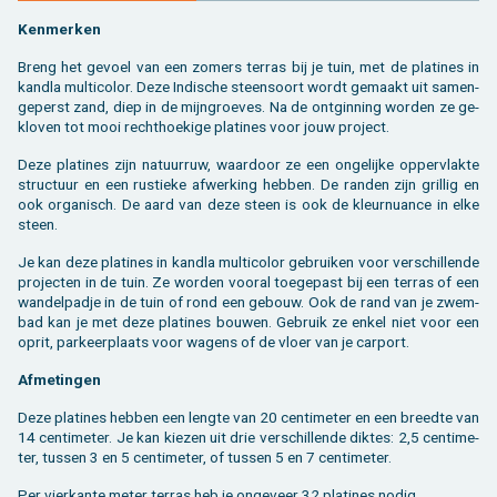
Ken­mer­ken
Breng het ge­voel van een zo­mers ter­ras bij je tuin, met de pla­ti­nes in
kan­d­la mul­ti­co­lor. Deze In­di­sche steen­soort wordt ge­maakt uit sa­men­
ge­perst zand, diep in de mijn­groe­ves. Na de ont­gin­ning wor­den ze ge­
klo­ven tot mooi recht­hoe­ki­ge pla­ti­nes voor jouw pro­ject.
Deze pla­ti­nes zijn na­tuur­ruw, waar­door ze een on­ge­lij­ke op­per­vlak­te
struc­tuur en een rus­tie­ke af­wer­king heb­ben. De ran­den zijn gril­lig en
ook or­ga­nisch. De aard van deze steen is ook de kleur­nu­an­ce in elke
steen.
Je kan deze pla­ti­nes in kan­d­la mul­ti­co­lor ge­brui­ken voor ver­schil­len­de
pro­jec­ten in de tuin. Ze wor­den voor­al toe­ge­past bij een ter­ras of een
wan­del­pad­je in de tuin of rond een ge­bouw. Ook de rand van je zwem­
bad kan je met deze pla­ti­nes bou­wen. Ge­bruik ze enkel niet voor een
oprit, par­keer­plaats voor wa­gens of de vloer van je car­port.
Af­me­tin­gen
Deze pla­ti­nes heb­ben een leng­te van 20 cen­ti­me­ter en een breed­te van
14 cen­ti­me­ter. Je kan kie­zen uit drie ver­schil­len­de dik­tes: 2,5 cen­ti­me­
ter, tus­sen 3 en 5 cen­ti­me­ter, of tus­sen 5 en 7 cen­ti­me­ter.
Per vier­kan­te meter ter­ras heb je on­ge­veer 32 pla­ti­nes nodig.