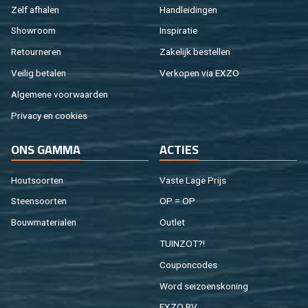
Zelf af­ha­len
Hand­lei­din­gen
Show­room
In­spi­ra­tie
Re­tour­ne­ren
Za­ke­lijk be­stel­len
Vei­lig be­ta­len
Ver­ko­pen via EXZO
Al­ge­me­ne voor­waar­den
Pri­va­cy en coo­kies
ONS GAMMA
AC­TIES
Hout­soor­ten
Vaste Lage Prijs
Steen­soor­ten
OP = OP
Bouw­ma­te­ri­a­len
Out­let
TUIN­ZOT?!
Cou­pon­co­des
Word sei­zoens­ko­ning
EXZO BV