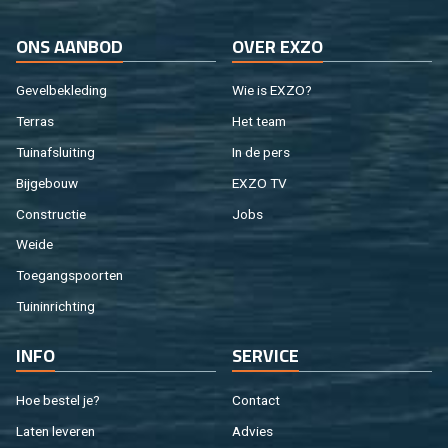
ONS AAN­BOD
OVER EXZO
Ge­vel­be­kle­ding
Wie is EXZO?
Ter­ras
Het team
Tuin­af­slui­ting
In de pers
Bij­ge­bouw
EXZO TV
Con­struc­tie
Jobs
Weide
Toe­gangs­poor­ten
Tuin­in­rich­ting
INFO
SER­VI­CE
Hoe be­stel je?
Con­tact
Laten le­ve­ren
Ad­vies