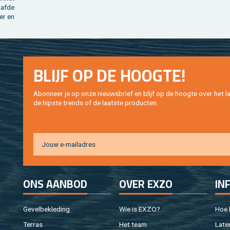
af­de
er en
BLIJF OP DE HOOG­TE!
Abon­neer je op onze nieuws­brief en blijf op de hoog­te over het la
de hip­s­te trends of de laat­ste pro­duc­ten.
ONS AAN­BOD
OVER EXZO
IN
Ge­vel­be­kle­ding
Wie is EXZO?
Hoe b
Ter­ras
Het team
Laten