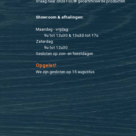
Vraag naar onze FSC® ge­cer­ti­fi­ceer­de pro­duc­ten.
Show­room & af­ha­lin­gen:
Maan­dag - vrij­dag:
9u tot 12u30 & 13u30 tot 17u
Za­ter­dag:
9u tot 12u30
Ge­slo­ten op zon- en feest­da­gen
Op­ge­let!
We zijn ge­slo­ten op 15 au­gus­tus.