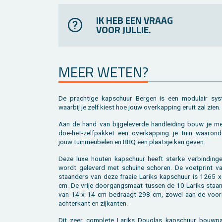
IK HEB EEN VRAAG
VOOR JULLIE.
MEER WETEN?
De prach­ti­ge kap­schuur Ber­gen is een mo­du­lair sys
waar­bij je zelf kiest hoe jouw over­kap­ping eruit zal zien.
Aan de hand van bij­ge­le­ver­de hand­lei­ding bouw je me
doe-het-zelf­pak­ket een over­kap­ping je tuin waar­on­d
jouw tuin­meu­be­len en BBQ een plaats­je kan geven.
Deze luxe hou­ten kap­schuur heeft ster­ke ver­bin­din­g
wordt ge­le­verd met schui­ne scho­ren. De voet­print v
staan­ders van deze fraaie La­riks kap­schuur is 1265 
cm. De vrije door­gangs­maat tus­sen de 10 La­riks staan
van 14 x 14 cm be­draagt 298 cm, zowel aan de voor­
ach­ter­kant en zij­kan­ten.
Dit zeer com­ple­te La­riks Dou­g­las kap­schuur bouw­pa