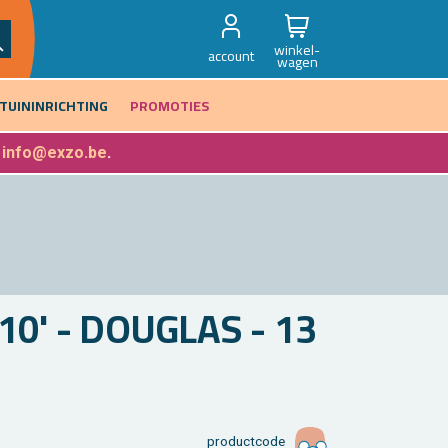
winkel-
account
wagen
TUININRICHTING
PROMOTIES
f
info@exzo.be
.
' - DOU­G­LAS - 13
product­code