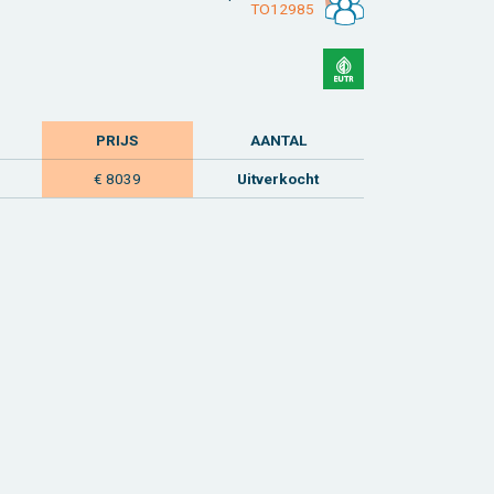
TO12985
PRIJS
AAN­TAL
€ 8039
Uit­ver­kocht