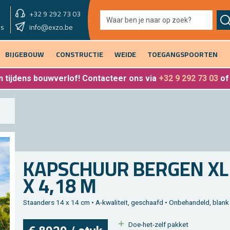
+32 9 292 73 03
showroom vandaag
info@exzo.be
9u - 12u30 & 13u30 - 17u
es
BIJGEBOUW
CONSTRUCTIE
WEIDE
TOEGANGSPOORTEN
 tijdens bouwverlof
! Contacteer ons via
+32 9 292 73 03
o
KAP­SCHUUR BER­GEN XL10
X 4,18 M
Staan­ders 14 x 14 cm • A-kwa­li­teit, ge­schaafd • On­be­han­deld, blank
Doe-het-zelf pak­ket