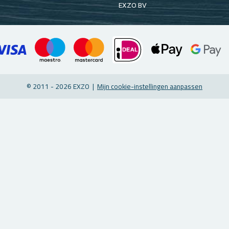
EXZO BV
© 2011 - 2026 EXZO |
Mijn coo­kie-in­stel­lin­gen aan­pas­sen