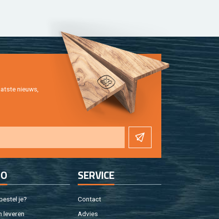
at­ste nieuws,
FO
SER­VI­CE
e­stel je?
Con­tact
 le­ve­ren
Ad­vies