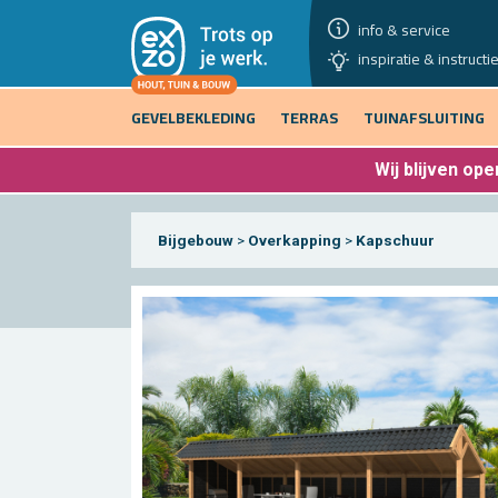
info & service
inspiratie & instructi
GEVELBEKLEDING
TERRAS
TUINAFSLUITING
Wij blijven
open
Bijgebouw
>
Overkapping
>
Kapschuur