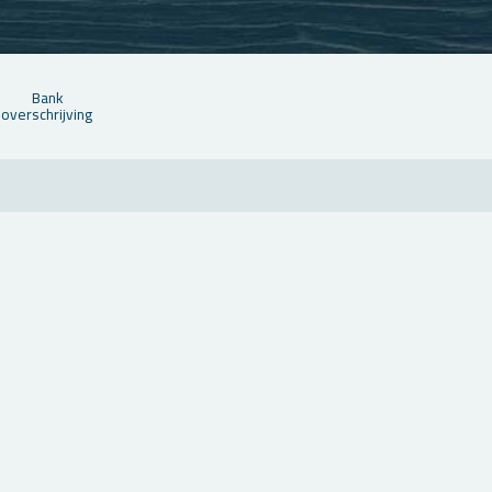
Bank
over­schrij­ving