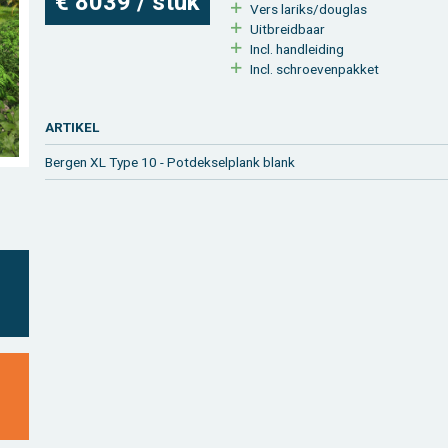
€ 8039 / stuk
Vers la­riks/dou­g­las
Uit­breid­baar
Incl. hand­lei­ding
Incl. schroe­ven­pak­ket
AR­TI­KEL
Ber­gen XL Type 10 - Pot­dek­sel­plank blank