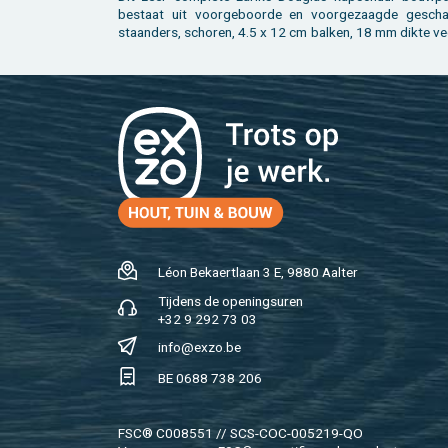
be­staat uit voor­ge­boor­de en voor­ge­zaag­de ge­scha
staan­ders, scho­ren, 4.5 x 12 cm bal­ken, 18 mm dikte ve
Léon Be­kaert­laan 3 E, 9880 Aal­ter
Tij­dens de ope­nings­uren
+32 9 292 73 03
info@​exzo.​be
BE 0688 738 206
FSC® C008551 // SCS-COC-005219-QO