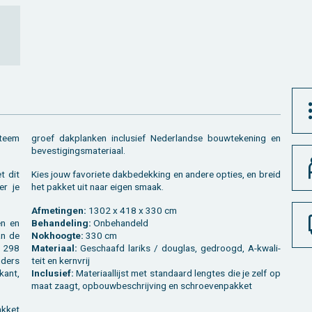
­teem
groef dak­plan­ken in­clu­sief Ne­der­land­se bouw­te­ke­ning en
be­ves­ti­gings­ma­te­ri­aal.
t dit
Kies jouw fa­vo­rie­te dak­be­dek­king en an­de­re op­ties, en breid
er je
het pak­ket uit naar eigen smaak.
Af­me­tin­gen:
1302 x 418 x 330 cm
en en
Be­han­de­ling:
On­be­han­deld
an de
Nok­hoog­te:
330 cm
x 298
Ma­te­ri­aal:
Ge­schaafd la­riks / dou­g­las, ge­droogd, A-kwa­li­
­ders
teit en kern­vrij
kant,
In­clu­sief:
Ma­te­ri­aal­lijst met stan­daard leng­tes die je zelf op
maat zaagt, op­bouw­be­schrij­ving en schroe­ven­pak­ket
k­ket