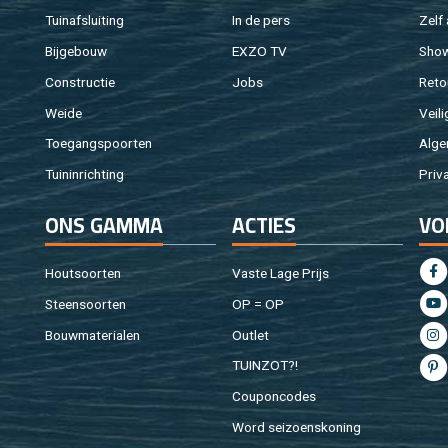
Tuin­af­slui­ting
In de pers
Zelf 
Bij­ge­bouw
EXZO TV
Sho
Con­struc­tie
Jobs
Re­to
Weide
Vei­li
Toe­gangs­poor­ten
Al­ge
Tuin­in­rich­ting
Pri­v
ONS GAMMA
AC­TIES
VO
Hout­soor­ten
Vaste Lage Prijs
Steen­soor­ten
OP = OP
Bouw­ma­te­ri­a­len
Out­let
TUIN­ZOT?!
Cou­pon­co­des
Word sei­zoens­ko­ning