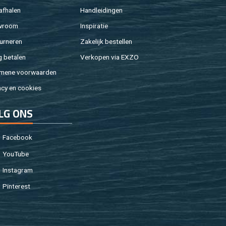
af­ha­len
Hand­lei­din­gen
w­room
In­spi­ra­tie
ur­ne­ren
Za­ke­lijk be­stel­len
g be­ta­len
Ver­ko­pen via EXZO
­me­ne voor­waar­den
a­cy en coo­kies
LG ONS
Fa­cebook
You­Tu­be
In­st­agram
Pin­te­rest