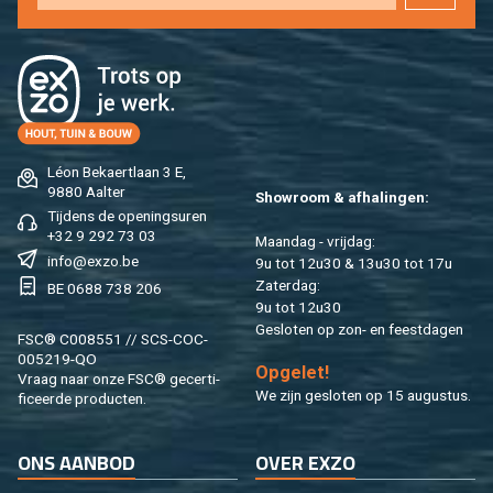
Léon Be­kaert­laan 3 E,
9880 Aal­ter
Show­room & af­ha­lin­gen:
Tij­dens de ope­nings­uren
+32 9 292 73 03
Maan­dag - vrij­dag:
info@​exzo.​be
9u tot 12u30 & 13u30 tot 17u
Za­ter­dag:
BE 0688 738 206
9u tot 12u30
Ge­slo­ten op zon- en feest­da­gen
FSC® C008551 // SCS-COC-
005219-QO
Op­ge­let!
Vraag naar onze FSC® ge­cer­ti­
We zijn ge­slo­ten op 15 au­gus­tus.
fi­ceer­de pro­duc­ten.
ONS AAN­BOD
OVER EXZO