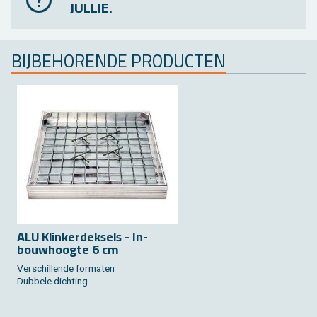
JULLIE.
BIJ­BE­HO­REN­DE PRO­DUC­TEN
ALU Klin­ker­dek­sels - In­
bouw­hoog­te 6 cm
Ver­schil­len­de for­ma­ten
Dub­be­le dich­ting