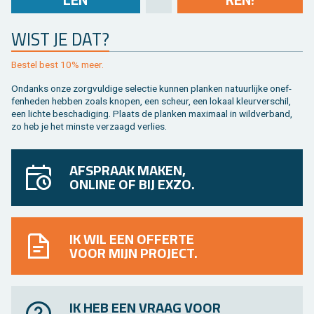
LEN
REN!
WIST JE DAT?
Be­stel best 10% meer.
On­danks onze zorg­vul­di­ge se­lec­tie kun­nen plan­ken na­tuur­lij­ke on­ef­
fen­he­den heb­ben zoals kno­pen, een scheur, een lo­kaal kleur­ver­schil,
een lich­te be­scha­di­ging. Plaats de plan­ken maxi­maal in wild­ver­band,
zo heb je het min­ste ver­zaagd ver­lies.
AFSPRAAK MAKEN,
ONLINE OF BIJ EXZO.
IK WIL EEN OFFERTE
VOOR MIJN PROJECT.
IK HEB EEN VRAAG VOOR