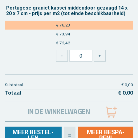
Por­tu­ge­se gra­niet kas­sei mid­den­door ge­zaagd 14 x
20 x 7 cm - prijs per m2 (tot einde be­schik­baar­heid)
€ 76,23
€ 73,94
€ 72,42
Sub­to­taal
€ 0,00
To­taal
€ 0,00
IN DE WINKELWAGEN
MEER BE­STEL­
MEER BE­SPA­
=