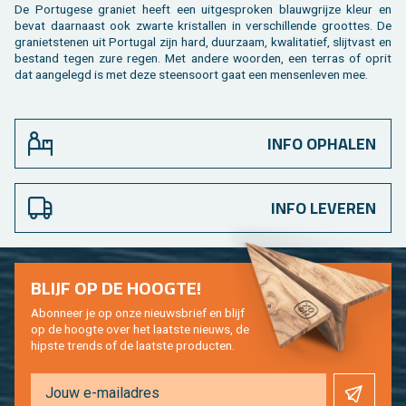
De Por­tu­ge­se gra­niet heeft een uit­ge­spro­ken blauw­grij­ze kleur en
bevat daar­naast ook zwar­te kris­tal­len in ver­schil­len­de groot­tes. De
gra­niet­ste­nen uit Por­tu­gal zijn hard, duur­zaam, kwa­li­ta­tief, slijt­vast en
be­stand tegen zure regen. Met an­de­re woor­den, een ter­ras of oprit
dat aan­ge­legd is met deze steen­soort gaat een men­sen­le­ven mee.
INFO OPHALEN
INFO LEVEREN
BLIJF OP DE HOOG­TE!
Abon­neer je op onze nieuws­brief en blijf
op de hoog­te over het laat­ste nieuws, de
hip­s­te trends of de laat­ste pro­duc­ten.