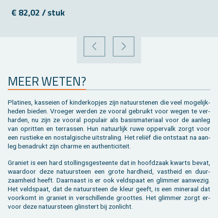
€ 82,02 / stuk
VORIGE
VOLGENDE
MEER WETEN?
Pla­ti­nes, kas­sei­en of kin­der­kop­jes zijn na­tuur­ste­nen die veel mo­ge­lijk­
he­den bie­den. Vroe­ger wer­den ze voor­al ge­bruikt voor wegen te ver­
har­den, nu zijn ze voor­al po­pu­lair als ba­sis­ma­te­ri­aal voor de aan­leg
van op­rit­ten en ter­ras­sen. Hun na­tuur­lijk ruwe op­per­valk zorgt voor
een rus­tie­ke en nos­tal­gi­sche uit­stra­ling. Het reliëf die ont­staat na aan­
leg be­na­drukt zijn char­me en au­then­ti­ci­teit.
Gra­niet is een hard stol­lings­ge­steen­te dat in hoofd­zaak kwarts bevat,
waar­door deze na­tuur­steen een grote hard­heid, vast­heid en duur­
zaam­heid heeft. Daar­naast is er ook veld­spaat en glim­mer aan­we­zig.
Het veld­spaat, dat de na­tuur­steen de kleur geeft, is een mi­ne­raal dat
voor­komt in gra­niet in ver­schil­len­de groot­tes. Het glim­mer zorgt er­
voor deze na­tuur­steen glin­stert bij zon­licht.