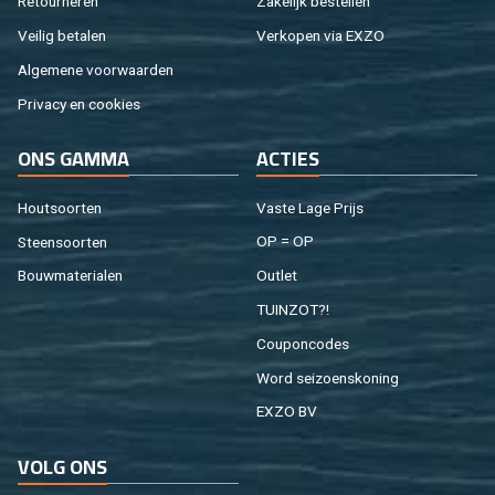
Re­tour­ne­ren
Za­ke­lijk be­stel­len
Vei­lig be­ta­len
Ver­ko­pen via EXZO
Al­ge­me­ne voor­waar­den
Pri­va­cy en coo­kies
ONS GAMMA
AC­TIES
Hout­soor­ten
Vaste Lage Prijs
Steen­soor­ten
OP = OP
Bouw­ma­te­ri­a­len
Out­let
TUIN­ZOT?!
Cou­pon­co­des
Word sei­zoens­ko­ning
EXZO BV
VOLG ONS