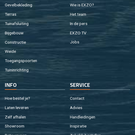
Ge­vel­be­kle­ding
Wie is EXZO?
Ter­ras
Het team
Tuin­af­slui­ting
In de pers
Bij­ge­bouw
EXZO TV
Con­struc­tie
Jobs
Weide
Toe­gangs­poor­ten
Tuin­in­rich­ting
INFO
SER­VI­CE
Hoe be­stel je?
Con­tact
Laten le­ve­ren
Ad­vies
Zelf af­ha­len
Hand­lei­din­gen
Show­room
In­spi­ra­tie