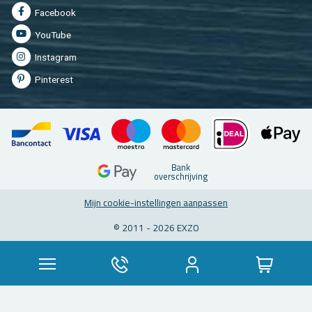
Fa­cebook
You­Tu­be
In­st­agram
Pin­te­rest
Bank
over­schrij­ving
Mijn coo­kie-in­stel­lin­gen aan­pas­sen
© 2011 - 2026 EXZO