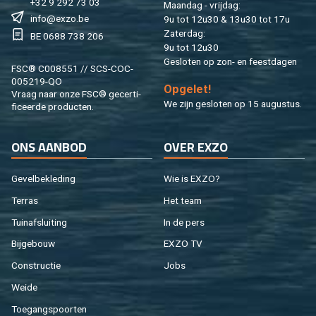
+32 9 292 73 03
Maan­dag - vrij­dag:
info@​exzo.​be
9u tot 12u30 & 13u30 tot 17u
Za­ter­dag:
BE 0688 738 206
9u tot 12u30
Ge­slo­ten op zon- en feest­da­gen
FSC® C008551 // SCS-COC-
005219-QO
Op­ge­let!
Vraag naar onze FSC® ge­cer­ti­
We zijn ge­slo­ten op 15 au­gus­tus.
fi­ceer­de pro­duc­ten.
ONS AAN­BOD
OVER EXZO
Ge­vel­be­kle­ding
Wie is EXZO?
Ter­ras
Het team
Tuin­af­slui­ting
In de pers
Bij­ge­bouw
EXZO TV
Con­struc­tie
Jobs
Weide
Toe­gangs­poor­ten