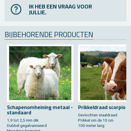
IK HEB EEN VRAAG VOOR
JULLIE.
BIJ­BE­HO­REN­DE PRO­DUC­TEN
Scha­pe­nom­hei­ning me­taal -
Prik­kel­draad scor­pio
stan­daard
Ge­vloch­ten staal­draad
1,9 tot 2,5 mm dik
Prik­kel om de 10 cm
Dub­bel ge­gal­va­ni­seerd
100 meter lang
Meer­de­re for­ma­ten