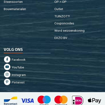
Steen­soor­ten
OP = OP
Bouw­ma­te­ri­a­len
Out­let
TUIN­ZOT?!
Cou­pon­co­des
Word sei­zoens­ko­ning
EXZO BV
VOLG ONS
Fa­cebook
You­Tu­be
In­st­agram
Pin­te­rest