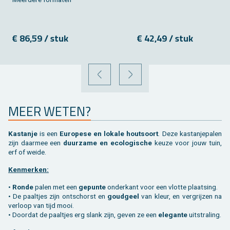
€ 86,59 / stuk
€ 42,49 / stuk
VORIGE
VOLGENDE
MEER WETEN?
Kas­tan­je
is een
Eu­ro­pe­se en lo­ka­le hout­soort
. Deze kas­tan­je­pa­len
zijn daar­mee een
duur­za­me en eco­lo­gi­sche
keuze voor jouw tuin,
erf of weide.
Ken­mer­ken:
•
Ronde
palen met een
ge­pun­te
on­der­kant voor een vlot­te plaat­sing.
• De paal­tjes zijn ont­schorst en
goud­geel
van kleur, en ver­grij­zen na
ver­loop van tijd mooi.
• Door­dat de paal­tjes erg slank zijn, geven ze een
ele­gan­te
uit­stra­ling.