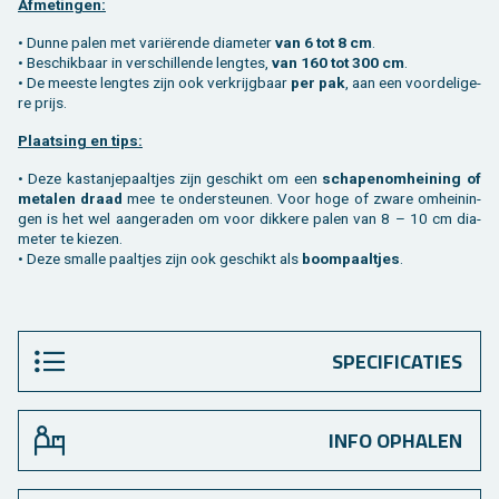
Af­me­tin­gen:
• Dunne palen met variërende dia­me­ter
van 6 tot 8 cm
.
• Be­schik­baar in ver­schil­len­de leng­tes,
van 160 tot 300 cm
.
• De mees­te leng­tes zijn ook ver­krijg­baar
per pak
, aan een voor­de­li­ge­
re prijs.
Plaat­sing en tips:
• Deze kas­tan­je­paal­tjes zijn ge­schikt om een
scha­pe­nom­hei­ning of
me­ta­len draad
mee te on­der­steu­nen. Voor hoge of zware om­hei­nin­
gen is het wel aan­ge­ra­den om voor dik­ke­re palen van 8 – 10 cm dia­
me­ter te kie­zen.
• Deze smal­le paal­tjes zijn ook ge­schikt als
boom­paal­tjes
.
SPECIFICATIES
INFO OPHALEN