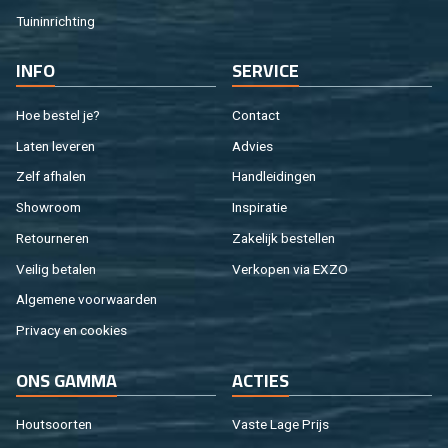
Tuin­in­rich­ting
INFO
SER­VI­CE
Hoe be­stel je?
Con­tact
Laten le­ve­ren
Ad­vies
Zelf af­ha­len
Hand­lei­din­gen
Show­room
In­spi­ra­tie
Re­tour­ne­ren
Za­ke­lijk be­stel­len
Vei­lig be­ta­len
Ver­ko­pen via EXZO
Al­ge­me­ne voor­waar­den
Pri­va­cy en coo­kies
ONS GAMMA
AC­TIES
Hout­soor­ten
Vaste Lage Prijs