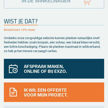
IN DE WINKELWAGEN
WIST JE DAT?
Be­stel best 10% meer.
On­danks onze zorg­vul­di­ge se­lec­tie kun­nen plan­ken na­tuur­lij­ke on­ef­
fen­he­den heb­ben zoals kno­pen, een scheur, een lo­kaal kleur­ver­schil,
een lich­te be­scha­di­ging. Plaats de plan­ken maxi­maal in wild­ver­band,
zo heb je het min­ste ver­zaagd ver­lies.
AFSPRAAK MAKEN,
ONLINE OF BIJ EXZO.
IK WIL EEN OFFERTE
VOOR MIJN PROJECT.