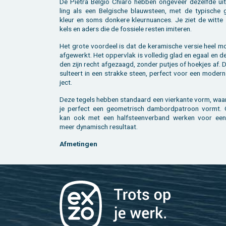
De Pie­tra Bel­gio Chi­a­ro heb­ben on­ge­veer de­zelf­de uit
ling als een Bel­gi­sche blauw­steen, met de ty­pi­sche gr
kleur en soms don­ke­re kleur­nu­an­ces. Je ziet de witte 
kels en aders die de fos­sie­le res­ten imi­te­ren.
Het grote voor­deel is dat de ke­ra­mi­sche ver­sie heel m
af­ge­werkt. Het op­per­vlak is vol­le­dig glad en egaal en d
den zijn recht af­ge­zaagd, zon­der put­jes of hoek­jes af. D
sul­teert in een strak­ke steen, per­fect voor een mo­dern
ject.
Deze te­gels heb­ben stan­daard een vier­kan­te vorm, waa
je per­fect een ge­o­me­trisch dam­bord­pa­troon vormt. 
kan ook met een half­steen­ver­band wer­ken voor een
meer dy­na­misch re­sul­taat.
Af­me­tin­gen