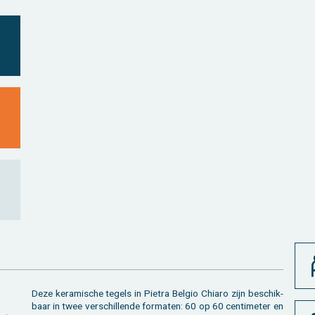
Deze ke­ra­mi­sche te­gels in Pie­tra Bel­gio Chi­a­ro zijn be­schik­
baar in twee ver­schil­len­de for­ma­ten: 60 op 60 cen­ti­me­ter en