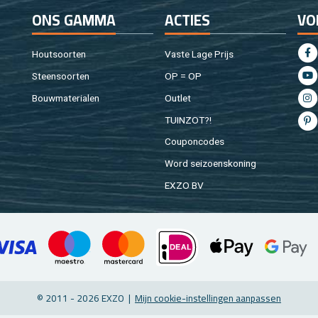
ONS GAMMA
AC­TIES
VO
Hout­soor­ten
Vaste Lage Prijs
Steen­soor­ten
OP = OP
Bouw­ma­te­ri­a­len
Out­let
TUIN­ZOT?!
Cou­pon­co­des
Word sei­zoens­ko­ning
EXZO BV
© 2011 - 2026 EXZO |
Mijn coo­kie-in­stel­lin­gen aan­pas­sen