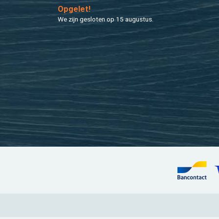
Op­ge­let!
We zijn ge­slo­ten op 15 au­gus­tus.