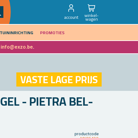
winkel-
account
wagen
TUININRICHTING
PROMOTIES
f
info@exzo.be
.
VASTE LAGE PRIJS
­GEL - PIE­TRA BEL­
product­code