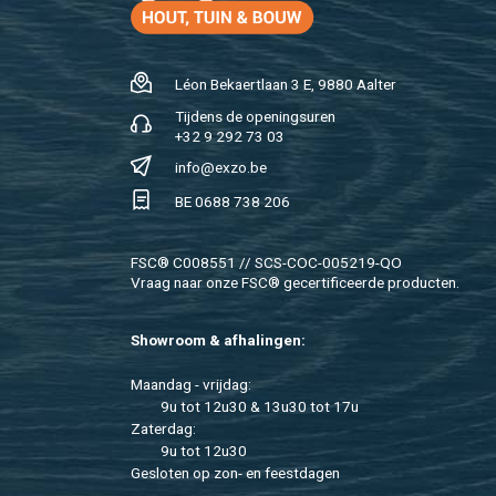
Léon Be­kaert­laan 3 E, 9880 Aal­ter
Tij­dens de ope­nings­uren
+32 9 292 73 03
info@​exzo.​be
BE 0688 738 206
FSC® C008551 // SCS-COC-005219-QO
Vraag naar onze FSC® ge­cer­ti­fi­ceer­de pro­duc­ten.
Show­room & af­ha­lin­gen:
Maan­dag - vrij­dag:
9u tot 12u30 & 13u30 tot 17u
Za­ter­dag:
9u tot 12u30
Ge­slo­ten op zon- en feest­da­gen