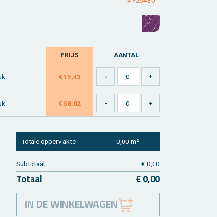
MY25430
PRIJS
AAN­TAL
tuk
€ 15,43
tuk
€ 38,02
To­ta­le op­per­vlak­te
0,00 m²
Sub­to­taal
€ 0,00
To­taal
€ 0,00
IN DE WINKELWAGEN