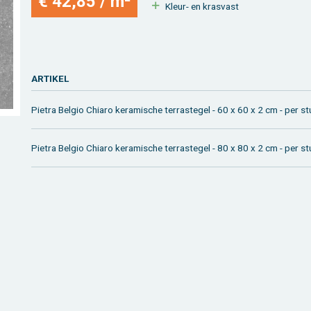
€ 42,85 / m²
Kleur- en kras­vast
AR­TI­KEL
Pie­tra Bel­gio Chi­a­ro ke­ra­mi­sche ter­ras­te­gel - 60 x 60 x 2 cm - per s
Pie­tra Bel­gio Chi­a­ro ke­ra­mi­sche ter­ras­te­gel - 80 x 80 x 2 cm - per s