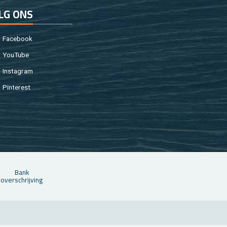
LG ONS
Fa­cebook
You­Tu­be
In­st­agram
Pin­te­rest
Bank
over­schrij­ving