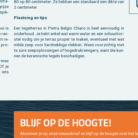
­stra­
80 op 80 cen­ti­me­ter. Ze heb­ben een stan­daard een dikte van
ij­ze
2 cen­ti­me­ter.
spik­
Plaat­sing en tips
ooi is
Een te­gel­ter­ras in Pie­tra Bel­gio Chi­a­ro is heel een­vou­dig in
e ran­
on­der­houd. Je hebt enkel wat warm water en een schuur­bor­
it re­
stel nodig om je ter­ras pro­per te maken, even­tu­eel met wat
 pro­
milde zeep voor hard­nek­ki­ge vlek­ken. Wees voor­zich­tig met
te zure zee­pop­los­sin­gen of ho­ge­druk­rei­ni­gers, want die kun­
nen de ke­ra­mi­sche te­gels be­scha­di­gen.
r­mee
Of je
 iets
BLIJF OP DE HOOG­TE!
Abon­neer je op onze nieuws­brief en blijf op de hoog­te over het la