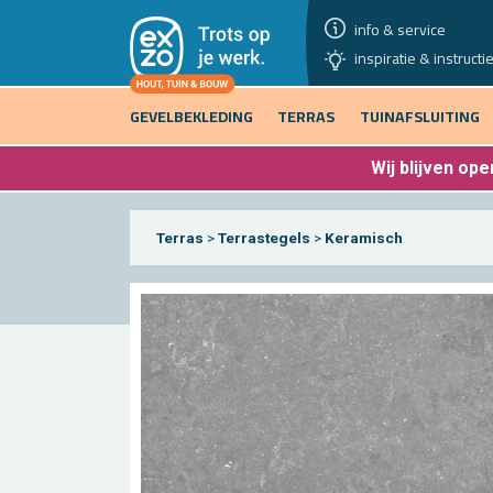
info & service
inspiratie & instructi
GEVELBEKLEDING
TERRAS
TUINAFSLUITING
Wij blijven
open
Terras
>
Terrastegels
>
Keramisch