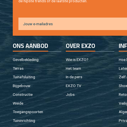
de hip­s­te trends of de laat­ste pro­duc­ten.
ONS AAN­BOD
OVER EXZO
IN
Ge­vel­be­kle­ding
Wie is EXZO?
Hoe b
Ter­ras
Het team
Laten
Tuin­af­slui­ting
In de pers
Zelf 
Bij­ge­bouw
EXZO TV
Sho
Con­struc­tie
Jobs
Re­to
Weide
Vei­li
Toe­gangs­poor­ten
Al­ge
Tuin­in­rich­ting
Pri­v