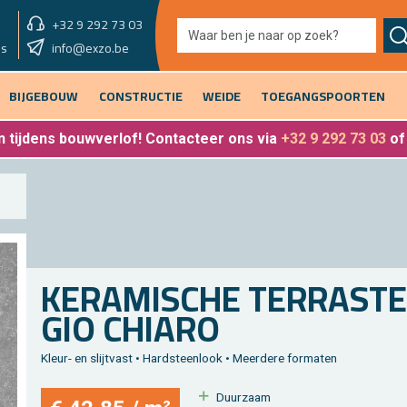
+32 9 292 73 03
showroom vandaag
info@exzo.be
9u - 12u30 & 13u30 - 17u
es
BIJGEBOUW
CONSTRUCTIE
WEIDE
TOEGANGSPOORTEN
 tijdens bouwverlof
! Contacteer ons via
+32 9 292 73 03
o
KE­RA­MI­SCHE TER­RAS­TE
GIO CHI­A­RO
Kleur- en slijt­vast • Hard­steen­look • Meer­de­re for­ma­ten
Duur­zaam