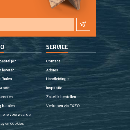
FO
SER­VI­CE
e­stel je?
Con­tact
 le­ve­ren
Ad­vies
af­ha­len
Hand­lei­din­gen
w­room
In­spi­ra­tie
ur­ne­ren
Za­ke­lijk be­stel­len
g be­ta­len
Ver­ko­pen via EXZO
­me­ne voor­waar­den
a­cy en coo­kies