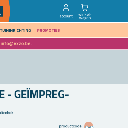
winkel-
account
wagen
TUININRICHTING
PROMOTIES
f
info@exzo.be
.
TE - GEÏMPREG­
i­ten­hok
product­code