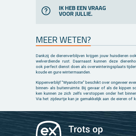
IK HEB EEN VRAAG
VOOR JULLIE.
MEER WETEN?
Dank­zij de die­ren­ver­blij­ven krij­gen jouw huis­die­ren o
wel­ver­dien­de rust. Daar­naast kun­nen deze die­ren­ho
ook per­fect dienst doen als over­win­te­rings­plaats tij­d
koude en gure win­ter­maan­den.
Kip­pen­ver­blijf "Wy­an­dot­te" be­schikt over on­ge­veer eve
bin­nen- als bui­ten­ruim­te. Bij ge­vaar of als de kip­pen s
ken kun­nen ze zich zelfs ver­stop­pen onder het bin­nen
Via het zij­deur­tje kan je ge­mak­ke­lijk aan de ei­e­ren of 