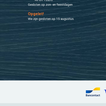
Ge­slo­ten op zon- en feest­da­gen
Op­ge­let!
We zijn ge­slo­ten op 15 au­gus­tus.