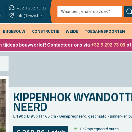
+32 9 292 73 03
showroom vandaag
info@exzo.be
9u - 12u30 & 13u30 - 17u
es
BIJGEBOUW
CONSTRUCTIE
WEIDE
TOEGANGSPOORTEN
 tijdens bouwverlof
! Contacteer ons via
+32 9 292 73 03
o
KIP­PEN­HOK WY­AN­DOT­
NEERD
L 190 x D 95 x H 165 cm • Geïmpreg­neerd, ge­schaafd • Bin­nen- en bu
Ge?mpreg­neerd vuren