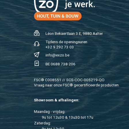
Léon Be­kaert­laan 3 E, 9880 Aal­ter
Tij­dens de ope­nings­uren
+32 9 292 73 03
info@​exzo.​be
BE 0688 738 206
FSC® C008551 // SCS-COC-005219-QO
Vraag naar onze FSC® ge­cer­ti­fi­ceer­de pro­duc­ten.
Show­room & af­ha­lin­gen:
Maan­dag - vrij­dag:
9u tot 12u30 & 13u30 tot 17u
Za­ter­dag:
9u tot 12u30