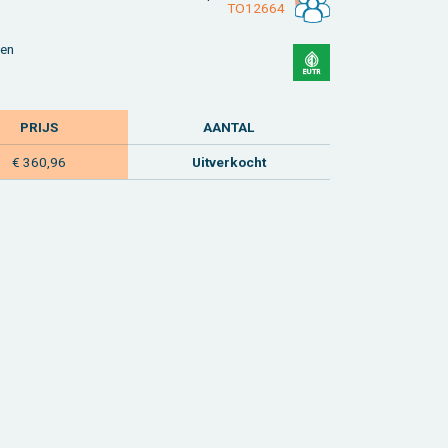
TO12664
­len
PRIJS
AAN­TAL
€ 360,96
Uit­ver­kocht