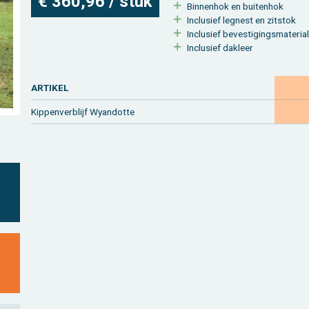
€ 360,96 / stuk
Bin­nen­hok en bui­ten­hok
In­clu­sief leg­nest en zit­stok
In­clu­sief be­ves­ti­gings­ma­te­ri­a
In­clu­sief dak­leer
AR­TI­KEL
Kip­pen­ver­blijf Wy­an­dot­te