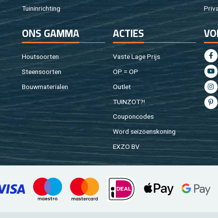
Tuin­in­rich­ting
Pri­v
ONS GAMMA
AC­TIES
VO
Hout­soor­ten
Vaste Lage Prijs
Steen­soor­ten
OP = OP
Bouw­ma­te­ri­a­len
Out­let
TUIN­ZOT?!
Cou­pon­co­des
Word sei­zoens­ko­ning
EXZO BV