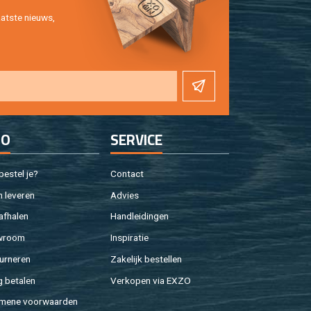
at­ste nieuws,
FO
SER­VI­CE
e­stel je?
Con­tact
 le­ve­ren
Ad­vies
af­ha­len
Hand­lei­din­gen
w­room
In­spi­ra­tie
ur­ne­ren
Za­ke­lijk be­stel­len
g be­ta­len
Ver­ko­pen via EXZO
­me­ne voor­waar­den