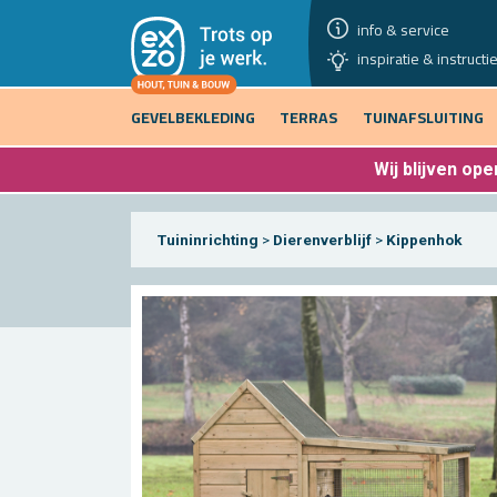
info & service
inspiratie & instructi
GEVELBEKLEDING
TERRAS
TUINAFSLUITING
Wij blijven
open
Tuininrichting
>
Dierenverblijf
>
Kippenhok