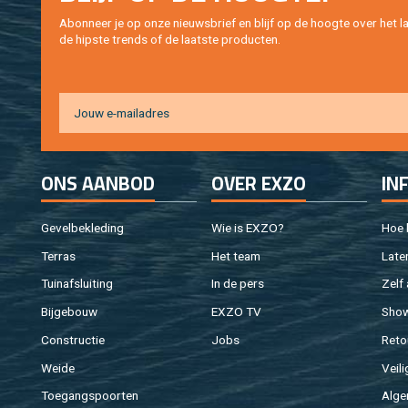
Abon­neer je op onze nieuws­brief en blijf op de hoog­te over het la
de hip­s­te trends of de laat­ste pro­duc­ten.
ONS AAN­BOD
OVER EXZO
IN
Ge­vel­be­kle­ding
Wie is EXZO?
Hoe b
Ter­ras
Het team
Laten
Tuin­af­slui­ting
In de pers
Zelf 
Bij­ge­bouw
EXZO TV
Sho
Con­struc­tie
Jobs
Re­to
Weide
Vei­li
Toe­gangs­poor­ten
Al­ge