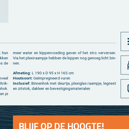
ok hun
meer water en kip­pen­voe­ding geven of het stro ver­ver­sen.
k­ken
Via het plexi­raam­pje heb­ben de kip­pen nog ge­noeg licht bin­
ens de
nen.
Af­me­ting:
L 190 x D 95 x H 165 cm
n­veel
Hout­soort:
Geïmpreg­neerd vuren
chrik­
In­clu­sief:
Bin­nen­hok met deur­tje, plexi­glas raam­pje, leg­nest
­hok.
en zit­stok, dak­leer en be­ves­ti­gings­ma­te­ri­a­len
kan je
BLIJF OP DE HOOG­TE!