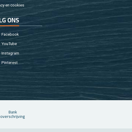
a­cy en coo­kies
LG ONS
Fa­cebook
You­Tu­be
In­st­agram
Pin­te­rest
Bank
over­schrij­ving