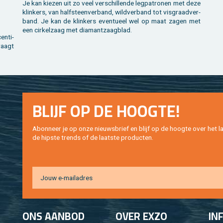
Je kan kie­zen uit zo veel ver­schil­len­de leg­pa­tro­nen met deze
klin­kers, van half­steen­ver­band, wild­ver­band tot vis­graad­ver­
band. Je kan de klin­kers even­tu­eel wel op maat zagen met
een cir­kel­zaag met dia­mant­zaag­blad.
en­ti­
draagt
BLIJF OP DE HOOG­TE!
Abon­neer je op onze nieuws­brief en blijf op de hoog­te over het la
de hip­s­te trends of de laat­ste pro­duc­ten.
ONS AAN­BOD
OVER EXZO
IN