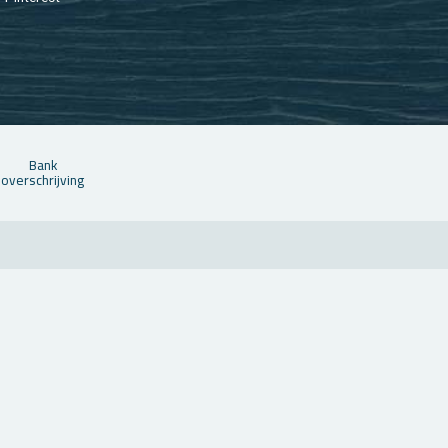
Bank
over­schrij­ving