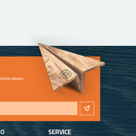
at­ste nieuws,
FO
SER­VI­CE