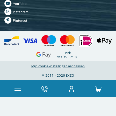
You­Tu­be
In­st­agram
Pin­te­rest
Bank
over­schrij­ving
Mijn coo­kie-in­stel­lin­gen aan­pas­sen
© 2011 - 2026 EXZO