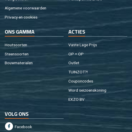
Al­ge­me­ne voor­waar­den
Pri­va­cy en coo­kies
ONS GAMMA
AC­TIES
Hout­soor­ten
Vaste Lage Prijs
Steen­soor­ten
OP = OP
Bouw­ma­te­ri­a­len
Out­let
TUIN­ZOT?!
Cou­pon­co­des
Word sei­zoens­ko­ning
EXZO BV
VOLG ONS
Fa­cebook