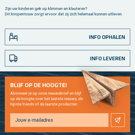
Zijn uw kin­de­ren gek op klim­men en klau­te­ren?
Dit kno­pen­touw zorgt er­voor dat zij zich he­le­maal kun­nen uit­le­ven.
INFO OPHALEN
INFO LEVEREN
BLIJF OP DE HOOG­TE!
Abon­neer je op onze nieuws­brief en blijf
op de hoog­te over het laat­ste nieuws, de
hip­s­te trends of de laat­ste pro­duc­ten.