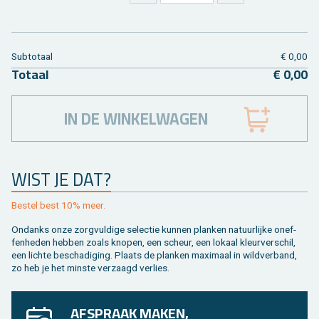
Sub­to­taal
€ 0,00
To­taal
€ 0,00
IN DE WINKELWAGEN
WIST JE DAT?
Be­stel best 10% meer.
On­danks onze zorg­vul­di­ge se­lec­tie kun­nen plan­ken na­tuur­lij­ke on­ef­
fen­he­den heb­ben zoals kno­pen, een scheur, een lo­kaal kleur­ver­schil,
een lich­te be­scha­di­ging. Plaats de plan­ken maxi­maal in wild­ver­band,
zo heb je het min­ste ver­zaagd ver­lies.
AFSPRAAK MAKEN,