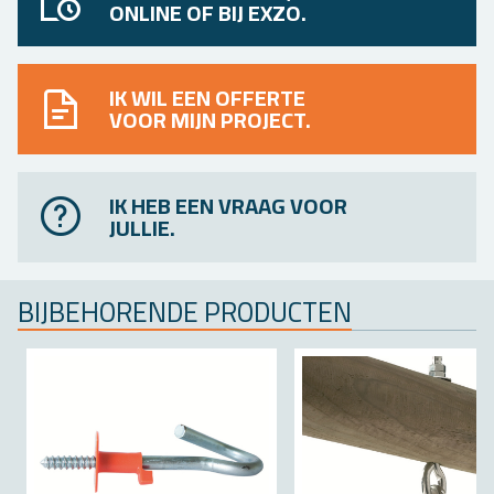
ONLINE OF BIJ EXZO.
IK WIL EEN OFFERTE
VOOR MIJN PROJECT.
IK HEB EEN VRAAG VOOR
JULLIE.
BIJ­BE­HO­REN­DE PRO­DUC­TEN