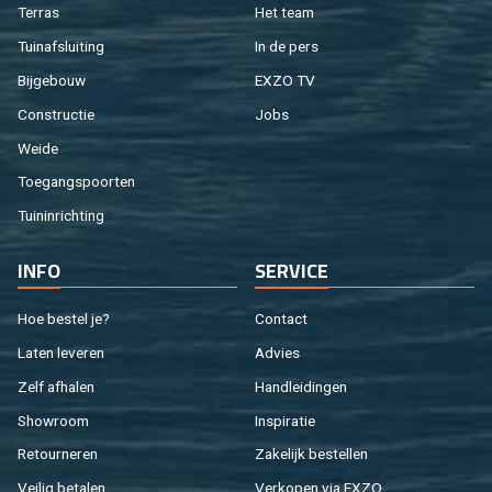
Ter­ras
Het team
Tuin­af­slui­ting
In de pers
Bij­ge­bouw
EXZO TV
Con­struc­tie
Jobs
Weide
Toe­gangs­poor­ten
Tuin­in­rich­ting
INFO
SER­VI­CE
Hoe be­stel je?
Con­tact
Laten le­ve­ren
Ad­vies
Zelf af­ha­len
Hand­lei­din­gen
Show­room
In­spi­ra­tie
Re­tour­ne­ren
Za­ke­lijk be­stel­len
Vei­lig be­ta­len
Ver­ko­pen via EXZO