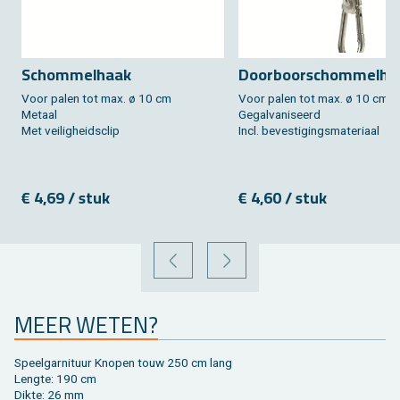
Schom­mel­haak
Door­boor­schom­mel­ha
Voor palen tot max. ø 10 cm
Voor palen tot max. ø 10 cm
Me­taal
Ge­gal­va­ni­seerd
Met vei­lig­heids­clip
Incl. be­ves­ti­gings­ma­te­ri­aal
€ 4,69 / stuk
€ 4,60 / stuk
VORIGE
VOLGENDE
MEER WETEN?
Speel­gar­ni­tuur Kno­pen touw 250 cm lang
Leng­te: 190 cm
Dikte: 26 mm