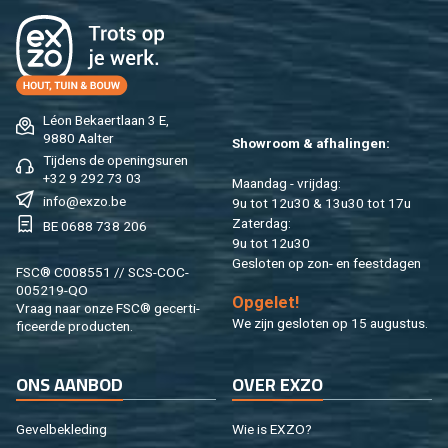
Léon Be­kaert­laan 3 E,
9880 Aal­ter
Show­room & af­ha­lin­gen:
Tij­dens de ope­nings­uren
+32 9 292 73 03
Maan­dag - vrij­dag:
info@​exzo.​be
9u tot 12u30 & 13u30 tot 17u
Za­ter­dag:
BE 0688 738 206
9u tot 12u30
Ge­slo­ten op zon- en feest­da­gen
FSC® C008551 // SCS-COC-
005219-QO
Op­ge­let!
Vraag naar onze FSC® ge­cer­ti­
We zijn ge­slo­ten op 15 au­gus­tus.
fi­ceer­de pro­duc­ten.
ONS AAN­BOD
OVER EXZO
Ge­vel­be­kle­ding
Wie is EXZO?