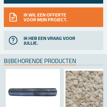
IK WIL EEN OFFERTE
VOOR MIJN PROJECT.
IK HEB EEN VRAAG VOOR
JULLIE.
BIJ­BE­HO­REN­DE PRO­DUC­TEN