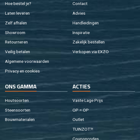
Hoe be­stel je?
Con­tact
Laten le­ve­ren
Ad­vies
Zelf af­ha­len
Hand­lei­din­gen
Show­room
In­spi­ra­tie
Re­tour­ne­ren
Za­ke­lijk be­stel­len
Vei­lig be­ta­len
Ver­ko­pen via EXZO
Al­ge­me­ne voor­waar­den
Pri­va­cy en coo­kies
ONS GAMMA
AC­TIES
Hout­soor­ten
Vaste Lage Prijs
Steen­soor­ten
OP = OP
Bouw­ma­te­ri­a­len
Out­let
TUIN­ZOT?!
Cou­pon­co­des