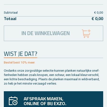
Sub­to­taal
€ 0,00
To­taal
€ 0,00
IN DE WINKELWAGEN
WIST JE DAT?
Be­stel best 10% meer.
On­danks onze zorg­vul­di­ge se­lec­tie kun­nen plan­ken na­tuur­lij­ke on­ef­
fen­he­den heb­ben zoals kno­pen, een scheur, een lo­kaal kleur­ver­schil,
een lich­te be­scha­di­ging. Plaats de plan­ken maxi­maal in wild­ver­band,
zo heb je het min­ste ver­zaagd ver­lies.
AFSPRAAK MAKEN,
ONLINE OF BIJ EXZO.