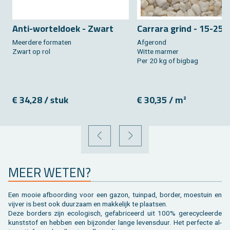
Anti-wor­tel­doek - Zwart
Car­ra­ra grind - 15-25
Meer­de­re for­ma­ten
Af­ge­rond
Zwart op rol
Witte mar­mer
Per 20 kg of big­bag
€ 34,28 / stuk
€ 30,35 / m²
VORIGE
VOLGENDE
MEER WETEN?
Een mooie af­boor­ding voor een gazon, tuin­pad, bor­der, moes­tuin en
vij­ver is best ook duur­zaam en mak­ke­lijk te plaat­sen.
Deze bor­ders zijn eco­lo­gisch, ge­fa­bri­ceerd uit 100% ge­re­cy­cleer­de
kunst­stof en heb­ben een bij­zon­der lange le­vens­duur. Het per­fec­te al­