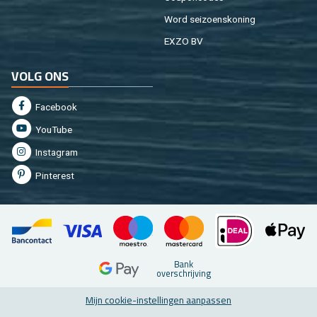
Word sei­zoens­ko­ning
EXZO BV
VOLG ONS
Fa­cebook
You­Tu­be
In­st­agram
Pin­te­rest
Bank
over­schrij­ving
Mijn coo­kie-in­stel­lin­gen aan­pas­sen