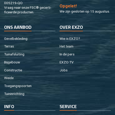
005219-QO
Op­ge­let!
Vraag naar onze FSC® ge­cer­ti­
We zijn ge­slo­ten op 15 au­gus­tus.
fi­ceer­de pro­duc­ten.
ONS AAN­BOD
OVER EXZO
Ge­vel­be­kle­ding
Wie is EXZO?
Ter­ras
Het team
Tuin­af­slui­ting
In de pers
Bij­ge­bouw
EXZO TV
Con­struc­tie
Jobs
Weide
Toe­gangs­poor­ten
Tuin­in­rich­ting
INFO
SER­VI­CE