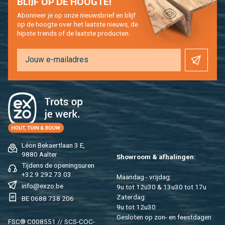
BLIJF OP DE HOOG­TE!
Abon­neer je op onze nieuws­brief en blijf
op de hoog­te over het laat­ste nieuws, de
hip­s­te trends of de laat­ste pro­duc­ten.
Léon Be­kaert­laan 3 E,
9880 Aal­ter
Show­room & af­ha­lin­gen:
Tij­dens de ope­nings­uren
+32 9 292 73 03
Maan­dag - vrij­dag:
info@​exzo.​be
9u tot 12u30 & 13u30 tot 17u
Za­ter­dag:
BE 0688 738 206
9u tot 12u30
Ge­slo­ten op zon- en feest­da­gen
FSC® C008551 // SCS-COC-