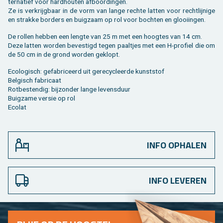
ter­na­tief voor hard­hou­ten af­boor­din­gen.
Ze is ver­krijg­baar in de vorm van lange rech­te lat­ten voor recht­lij­ni­ge
en strak­ke bor­ders en buig­zaam op rol voor boch­ten en glooi­in­gen.
De rol­len heb­ben een leng­te van 25 m met een hoog­tes van 14 cm.
Deze lat­ten wor­den be­ves­tigd tegen paal­tjes met een H-pro­fiel die om
de 50 cm in de grond wor­den ge­klopt.
Eco­lo­gisch: ge­fa­bri­ceerd uit ge­re­cy­cleer­de kunst­stof
Bel­gisch fa­bri­caat
Rot­be­sten­dig: bij­zon­der lange le­vens­duur
Buig­za­me ver­sie op rol
Eco­lat
INFO OPHALEN
INFO LEVEREN