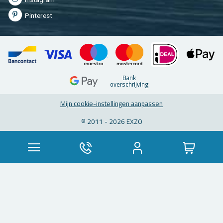
Pin­te­rest
Bank
over­schrij­ving
Mijn coo­kie-in­stel­lin­gen aan­pas­sen
© 2011 - 2026 EXZO