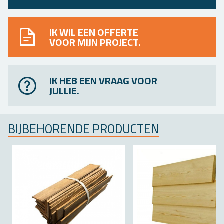
IK WIL EEN OFFERTE
VOOR MIJN PROJECT.
IK HEB EEN VRAAG VOOR
JULLIE.
BIJ­BE­HO­REN­DE PRO­DUC­TEN