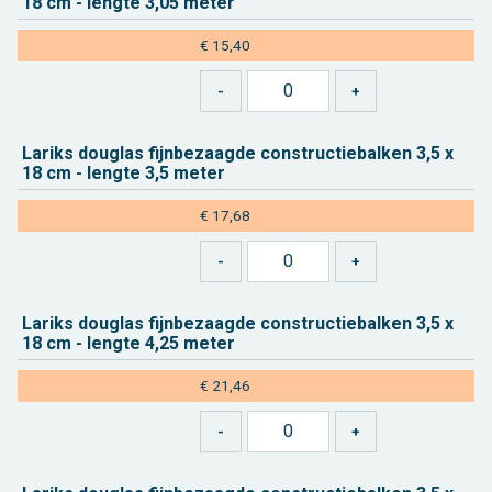
18 cm - leng­te 3,05 meter
€ 15,40
La­riks dou­g­las fijn­be­zaag­de con­struc­tie­bal­ken 3,5 x
18 cm - leng­te 3,5 meter
€ 17,68
La­riks dou­g­las fijn­be­zaag­de con­struc­tie­bal­ken 3,5 x
18 cm - leng­te 4,25 meter
€ 21,46