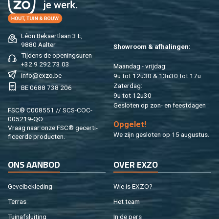
Léon Be­kaert­laan 3 E,
9880 Aal­ter
Show­room & af­ha­lin­gen:
Tij­dens de ope­nings­uren
+32 9 292 73 03
Maan­dag - vrij­dag:
info@​exzo.​be
9u tot 12u30 & 13u30 tot 17u
Za­ter­dag:
BE 0688 738 206
9u tot 12u30
Ge­slo­ten op zon- en feest­da­gen
FSC® C008551 // SCS-COC-
005219-QO
Op­ge­let!
Vraag naar onze FSC® ge­cer­ti­
We zijn ge­slo­ten op 15 au­gus­tus.
fi­ceer­de pro­duc­ten.
ONS AAN­BOD
OVER EXZO
Ge­vel­be­kle­ding
Wie is EXZO?
Ter­ras
Het team
Tuin­af­slui­ting
In de pers