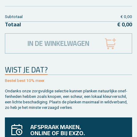
Sub­to­taal
€ 0,00
To­taal
€ 0,00
IN DE WINKELWAGEN
WIST JE DAT?
Be­stel best 10% meer.
On­danks onze zorg­vul­di­ge se­lec­tie kun­nen plan­ken na­tuur­lij­ke on­ef­
fen­he­den heb­ben zoals kno­pen, een scheur, een lo­kaal kleur­ver­schil,
een lich­te be­scha­di­ging. Plaats de plan­ken maxi­maal in wild­ver­band,
zo heb je het min­ste ver­zaagd ver­lies.
AFSPRAAK MAKEN,
ONLINE OF BIJ EXZO.