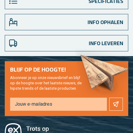
SPECIFICATIES
INFO OPHALEN
INFO LEVEREN
BLIJF OP DE HOOG­TE!
Abon­neer je op onze nieuws­brief en blijf
op de hoog­te over het laat­ste nieuws, de
hip­s­te trends of de laat­ste pro­duc­ten.