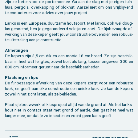
zijn ze beter voor de por­te­mon­nee. Ga aan de slag met je eigen tuin­
huis, per­go­la, over­kap­ping of blok­hut. Aar­zel niet om ons vrij­blij­vend
te con­tac­te­ren voor ad­vies over jouw pro­ject.
La­riks is een Eu­ro­pe­se, duur­za­me hout­soort. Met la­riks, ook wel dou­g­
las ge­noemd, ben je ge­ga­ran­deerd vele jaren zoet. De fijn­be­zaag­de af­
wer­king van deze keper geeft jouw con­struc­tie bo­ven­dien een ro­buus­
te uit­stra­ling aan je con­struc­tie.
Af­me­tin­gen
De ke­pers zijn 3,5 cm dik en een mooie 18 cm breed. Ze zijn be­schik­
baar in heel wat leng­tes, zowel kort als lang, tus­sen on­ge­veer 300 en
600 cm.​Informeer ge­rust naar de be­schik­baar­he­den.
Plaat­sing en tips
De fijn­be­zaag­de af­wer­king van deze ke­pers zorgt voor een ro­buus­te
look, en geeft aan elke con­struc­tie een unie­ke look. Je kan de ke­pers
zowel in het zicht laten, als ze be­kle­den.
Plaats je bouw­werk of klus­pro­ject al­tijd van de grond af. Als het la­riks­
hout niet in con­tact staat met grond of aarde, dan gaat het heel wat
lan­ger mee, omdat je zo in­sec­ten en vocht geen kans geeft.