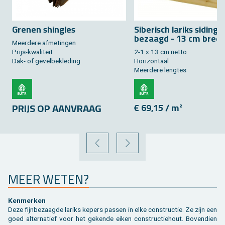
Gre­nen shingles
Si­be­risch la­riks si­ding -
be­zaagd - 13 cm bree
Meer­de­re af­me­tin­gen
Prijs-kwa­li­teit
2-1 x 13 cm netto
Dak- of ge­vel­be­kle­ding
Ho­ri­zon­taal
Meer­de­re leng­tes
PRIJS OP AAN­VRAAG
€ 69,15 / m²
VORIGE
VOLGENDE
MEER WETEN?
Ken­mer­ken
Deze fijn­be­zaag­de la­riks ke­pers pas­sen in elke con­struc­tie. Ze zijn een
goed al­ter­na­tief voor het ge­ken­de eiken con­struc­tie­hout. Bo­ven­dien