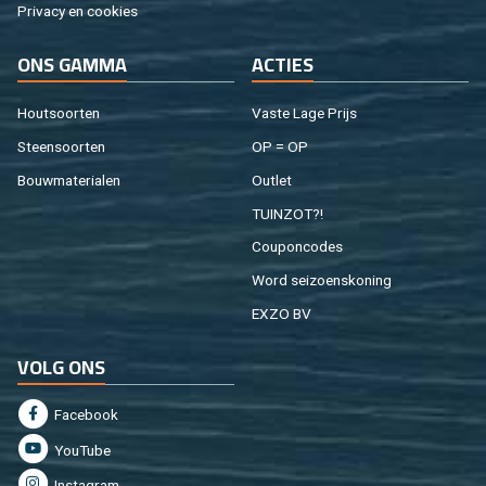
Pri­va­cy en coo­kies
ONS GAMMA
AC­TIES
Hout­soor­ten
Vaste Lage Prijs
Steen­soor­ten
OP = OP
Bouw­ma­te­ri­a­len
Out­let
TUIN­ZOT?!
Cou­pon­co­des
Word sei­zoens­ko­ning
EXZO BV
VOLG ONS
Fa­cebook
You­Tu­be
In­st­agram