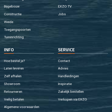
Bij­ge­bouw
EXZO TV
Con­struc­tie
Jobs
Weide
Toe­gangs­poor­ten
Tuin­in­rich­ting
INFO
SER­VI­CE
Hoe be­stel je?
Con­tact
Laten le­ve­ren
Ad­vies
Zelf af­ha­len
Hand­lei­din­gen
Show­room
In­spi­ra­tie
Re­tour­ne­ren
Za­ke­lijk be­stel­len
Vei­lig be­ta­len
Ver­ko­pen via EXZO
Al­ge­me­ne voor­waar­den