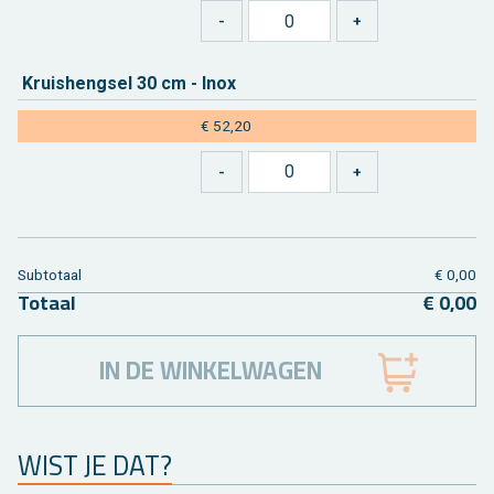
Kruis­heng­sel 30 cm - Inox
€ 52,20
Sub­to­taal
€ 0,00
To­taal
€ 0,00
IN DE WINKELWAGEN
WIST JE DAT?