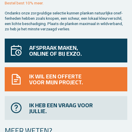
Be­stel best 10% meer.
On­danks onze zorg­vul­di­ge se­lec­tie kun­nen plan­ken na­tuur­lij­ke on­ef­
fen­he­den heb­ben zoals kno­pen, een scheur, een lo­kaal kleur­ver­schil,
een lich­te be­scha­di­ging. Plaats de plan­ken maxi­maal in wild­ver­band,
zo heb je het min­ste ver­zaagd ver­lies.
AFSPRAAK MAKEN,
ONLINE OF BIJ EXZO.
IK WIL EEN OFFERTE
VOOR MIJN PROJECT.
IK HEB EEN VRAAG VOOR
JULLIE.
MEER WETEN?