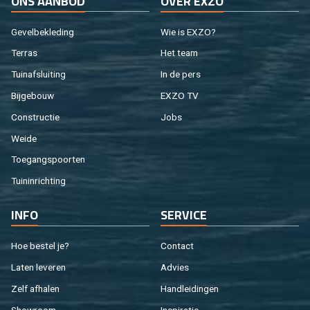
ONS AAN­BOD
OVER EXZO
Ge­vel­be­kle­ding
Wie is EXZO?
Ter­ras
Het team
Tuin­af­slui­ting
In de pers
Bij­ge­bouw
EXZO TV
Con­struc­tie
Jobs
Weide
Toe­gangs­poor­ten
Tuin­in­rich­ting
INFO
SER­VI­CE
Hoe be­stel je?
Con­tact
Laten le­ve­ren
Ad­vies
Zelf af­ha­len
Hand­lei­din­gen
Show­room
In­spi­ra­tie