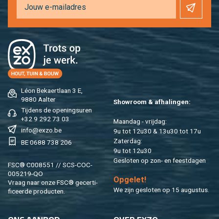
Léon Be­kaert­laan 3 E,
9880 Aal­ter
Show­room & af­ha­lin­gen:
Tij­dens de ope­nings­uren
+32 9 292 73 03
Maan­dag - vrij­dag:
info@​exzo.​be
9u tot 12u30 & 13u30 tot 17u
Za­ter­dag:
BE 0688 738 206
9u tot 12u30
Ge­slo­ten op zon- en feest­da­gen
FSC® C008551 // SCS-COC-
005219-QO
Op­ge­let!
Vraag naar onze FSC® ge­cer­ti­
We zijn ge­slo­ten op 15 au­gus­tus.
fi­ceer­de pro­duc­ten.