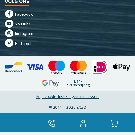
VOLG ONS
Fa­cebook
You­Tu­be
In­st­agram
Pin­te­rest
Bank
over­schrij­ving
Mijn coo­kie-in­stel­lin­gen aan­pas­sen
© 2011 - 2026 EXZO