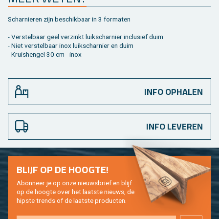
Schar­nie­ren zijn be­schik­baar in 3 for­ma­ten
- Ver­stel­baar geel ver­zinkt luik­schar­nier in­clu­sief duim
- Niet ver­stel­baar inox luik­schar­nier en duim
- Kruis­hen­gel 30 cm - inox
INFO OPHALEN
INFO LEVEREN
BLIJF OP DE HOOG­TE!
Abon­neer je op onze nieuws­brief en blijf
op de hoog­te over het laat­ste nieuws, de
hip­s­te trends of de laat­ste pro­duc­ten.