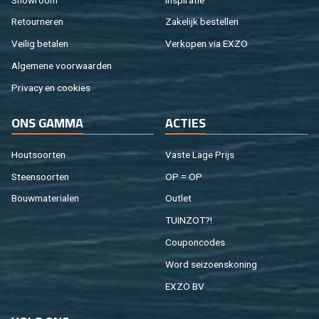
Re­tour­ne­ren
Za­ke­lijk be­stel­len
Vei­lig be­ta­len
Ver­ko­pen via EXZO
Al­ge­me­ne voor­waar­den
Pri­va­cy en coo­kies
ONS GAMMA
AC­TIES
Hout­soor­ten
Vaste Lage Prijs
Steen­soor­ten
OP = OP
Bouw­ma­te­ri­a­len
Out­let
TUIN­ZOT?!
Cou­pon­co­des
Word sei­zoens­ko­ning
EXZO BV