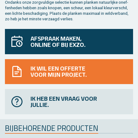
On­danks onze zorg­vul­di­ge se­lec­tie kun­nen plan­ken na­tuur­lij­ke on­ef­
fen­he­den heb­ben zoals kno­pen, een scheur, een lo­kaal kleur­ver­schil,
een lich­te be­scha­di­ging. Plaats de plan­ken maxi­maal in wild­ver­band,
zo heb je het min­ste ver­zaagd ver­lies.
AFSPRAAK MAKEN,
ONLINE OF BIJ EXZO.
IK WIL EEN OFFERTE
VOOR MIJN PROJECT.
IK HEB EEN VRAAG VOOR
JULLIE.
BIJ­BE­HO­REN­DE PRO­DUC­TEN