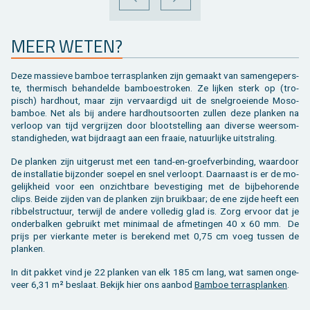
VORIGE
VOLGENDE
MEER WETEN?
Deze mas­sie­ve bam­boe terras­planken zijn ge­maakt van sa­men­ge­pers­
te, ther­misch be­han­del­de bam­boe­stro­ken. Ze lij­ken sterk op (tro­
pisch) hard­hout, maar zijn ver­vaar­digd uit de snel­groei­en­de Moso-
bam­boe. Net als bij an­de­re hard­hout­soor­ten zul­len deze plan­ken na
ver­loop van tijd ver­grij­zen door bloot­stel­ling aan di­ver­se weers­om­
stan­dig­he­den, wat bij­draagt aan een fraaie, na­tuur­lij­ke uit­stra­ling.
De plan­ken zijn uit­ge­rust met een tand-en-groef­ver­bin­ding, waar­door
de in­stal­la­tie bij­zon­der soe­pel en snel ver­loopt. Daar­naast is er de mo­
ge­lijk­heid voor een on­zicht­ba­re be­ves­ti­ging met de bij­be­ho­ren­de
clips. Beide zij­den van de plan­ken zijn bruik­baar; de ene zijde heeft een
rib­bel­struc­tuur, ter­wijl de an­de­re vol­le­dig glad is. Zorg er­voor dat je
on­der­bal­ken ge­bruikt met mi­ni­maal de af­me­tin­gen 40 x 60 mm. De
prijs per vier­kan­te meter is be­re­kend met 0,75 cm voeg tus­sen de
plan­ken.
In dit pak­ket vind je 22 plan­ken van elk 185 cm lang, wat samen on­ge­
veer 6,31 m² be­slaat. Be­kijk hier ons aan­bod
Bam­boe terras­planken
.