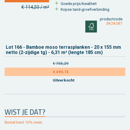
Goede prijs/kwa­li­teit
€ 114,20 / m²
Kopse tand-groef­ver­bin­ding
product­code
SK24287
Lot 166 - Bam­boe moso terras­planken - 20 x 155 mm
netto (2-zij­di­ge tg) - 6,31 m² (leng­te 185 cm)
€ 755,29
€ 490,74
Uit­ver­kocht
WIST JE DAT?
Be­stel best 10% meer.