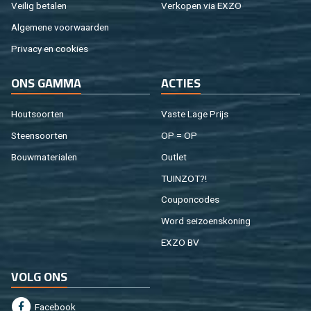
Vei­lig be­ta­len
Ver­ko­pen via EXZO
Al­ge­me­ne voor­waar­den
Pri­va­cy en coo­kies
ONS GAMMA
AC­TIES
Hout­soor­ten
Vaste Lage Prijs
Steen­soor­ten
OP = OP
Bouw­ma­te­ri­a­len
Out­let
TUIN­ZOT?!
Cou­pon­co­des
Word sei­zoens­ko­ning
EXZO BV
VOLG ONS
Fa­cebook