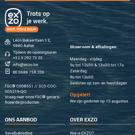
Léon Be­kaert­laan 3 E,
9880 Aal­ter
Show­room & af­ha­lin­gen:
Tij­dens de ope­nings­uren
+32 9 292 73 03
Maan­dag - vrij­dag:
info@​exzo.​be
9u tot 12u30 & 13u30 tot 17u
Za­ter­dag:
BE 0688 738 206
9u tot 12u30
Ge­slo­ten op zon- en feest­da­gen
FSC® C008551 // SCS-COC-
005219-QO
Op­ge­let!
Vraag naar onze FSC® ge­cer­ti­
We zijn ge­slo­ten op 15 au­gus­tus.
fi­ceer­de pro­duc­ten.
ONS AAN­BOD
OVER EXZO
Ge­vel­be­kle­ding
Wie is EXZO?