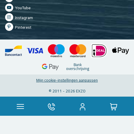
You­Tu­be
In­st­agram
Pin­te­rest
Bank
over­schrij­ving
Mijn coo­kie-in­stel­lin­gen aan­pas­sen
© 2011 - 2026 EXZO