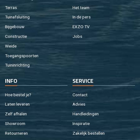
Ter­ras
Het team
Tuin­af­slui­ting
In de pers
Bij­ge­bouw
EXZO TV
Con­struc­tie
Jobs
Weide
Toe­gangs­poor­ten
Tuin­in­rich­ting
INFO
SER­VI­CE
Hoe be­stel je?
Con­tact
Laten le­ve­ren
Ad­vies
Zelf af­ha­len
Hand­lei­din­gen
Show­room
In­spi­ra­tie
Re­tour­ne­ren
Za­ke­lijk be­stel­len