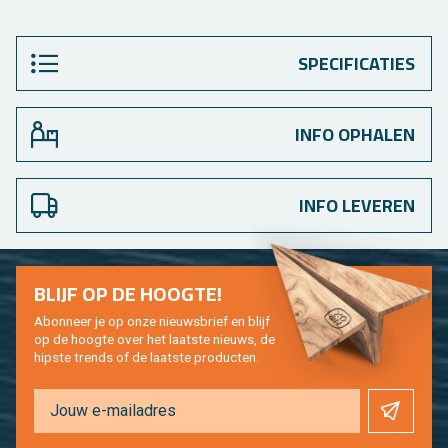
SPECIFICATIES
INFO OPHALEN
INFO LEVEREN
BLIJF OP DE HOOG­TE!
Abon­neer je op onze nieuws­brief en blijf
op de hoog­te over het laat­ste nieuws, de
hip­s­te trends of de laat­ste pro­duc­ten.