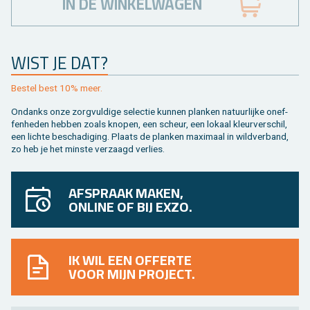
IN DE WINKELWAGEN
WIST JE DAT?
Be­stel best 10% meer.
On­danks onze zorg­vul­di­ge se­lec­tie kun­nen plan­ken na­tuur­lij­ke on­ef­
fen­he­den heb­ben zoals kno­pen, een scheur, een lo­kaal kleur­ver­schil,
een lich­te be­scha­di­ging. Plaats de plan­ken maxi­maal in wild­ver­band,
zo heb je het min­ste ver­zaagd ver­lies.
AFSPRAAK MAKEN,
ONLINE OF BIJ EXZO.
IK WIL EEN OFFERTE
VOOR MIJN PROJECT.