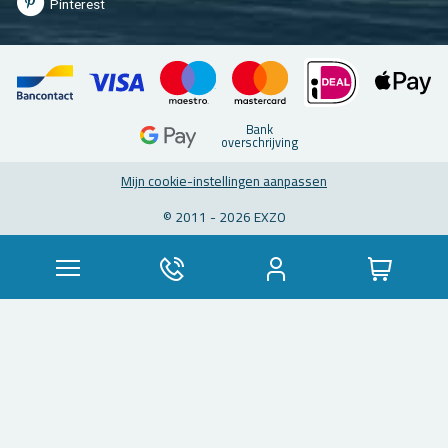
Pin­te­rest
Bank
over­schrij­ving
Mijn coo­kie-in­stel­lin­gen aan­pas­sen
© 2011 - 2026 EXZO