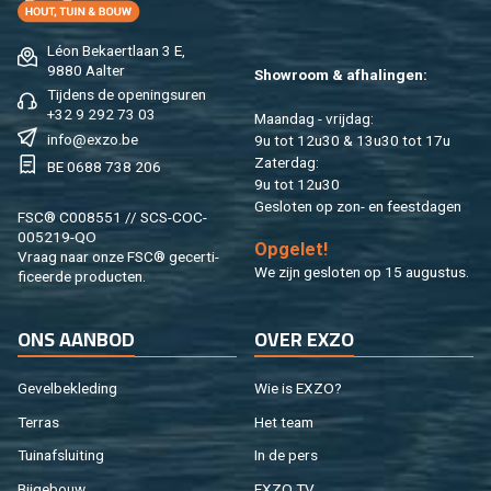
Léon Be­kaert­laan 3 E,
9880 Aal­ter
Show­room & af­ha­lin­gen:
Tij­dens de ope­nings­uren
+32 9 292 73 03
Maan­dag - vrij­dag:
info@​exzo.​be
9u tot 12u30 & 13u30 tot 17u
Za­ter­dag:
BE 0688 738 206
9u tot 12u30
Ge­slo­ten op zon- en feest­da­gen
FSC® C008551 // SCS-COC-
005219-QO
Op­ge­let!
Vraag naar onze FSC® ge­cer­ti­
We zijn ge­slo­ten op 15 au­gus­tus.
fi­ceer­de pro­duc­ten.
ONS AAN­BOD
OVER EXZO
Ge­vel­be­kle­ding
Wie is EXZO?
Ter­ras
Het team
Tuin­af­slui­ting
In de pers
Bij­ge­bouw
EXZO TV