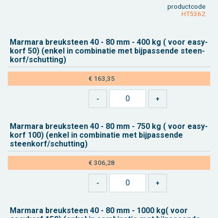
product­code
HT5362
Mar­ma­ra breuk­steen 40 - 80 mm - 400 kg ( voor easy­
korf 50) (enkel in com­bi­na­tie met bij­pas­sen­de steen­
korf/schut­ting)
€ 163,35
Mar­ma­ra breuk­steen 40 - 80 mm - 750 kg ( voor easy­
korf 100) (enkel in com­bi­na­tie met bij­pas­sen­de
steen­korf/schut­ting)
€ 306,28
Mar­ma­ra breuk­steen 40 - 80 mm - 1000 kg( voor