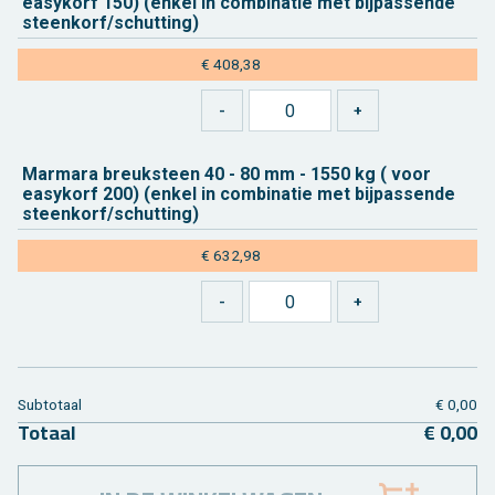
easy­korf 150) (enkel in com­bi­na­tie met bij­pas­sen­de
steen­korf/schut­ting)
€ 408,38
Mar­ma­ra breuk­steen 40 - 80 mm - 1550 kg ( voor
easy­korf 200) (enkel in com­bi­na­tie met bij­pas­sen­de
steen­korf/schut­ting)
€ 632,98
Sub­to­taal
€ 0,00
To­taal
€ 0,00