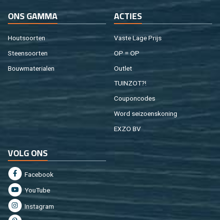
ONS GAMMA
AC­TIES
Hout­soor­ten
Vaste Lage Prijs
Steen­soor­ten
OP = OP
Bouw­ma­te­ri­a­len
Out­let
TUIN­ZOT?!
Cou­pon­co­des
Word sei­zoens­ko­ning
EXZO BV
VOLG ONS
Fa­cebook
You­Tu­be
In­st­agram