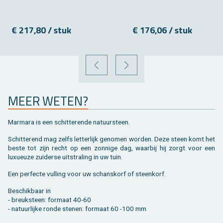
€ 217,80 / stuk
€ 176,06 / stuk
VORIGE
VOLGENDE
MEER WETEN?
Mar­ma­ra is een schit­te­ren­de na­tuur­steen.
Schit­te­rend mag zelfs let­ter­lijk ge­no­men wor­den. Deze steen komt het
beste tot zijn recht op een zon­ni­ge dag, waar­bij hij zorgt voor een
luxu­eu­ze zui­der­se uit­stra­ling in uw tuin.
Een per­fec­te vul­ling voor uw schans­korf of steen­korf.
Be­schik­baar in
- breuk­steen: for­maat 40-60
- na­tuur­lij­ke ronde ste­nen: for­maat 60 -100 mm