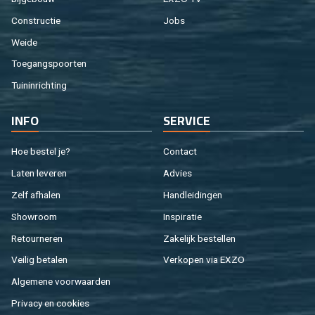
Con­struc­tie
Jobs
Weide
Toe­gangs­poor­ten
Tuin­in­rich­ting
INFO
SER­VI­CE
Hoe be­stel je?
Con­tact
Laten le­ve­ren
Ad­vies
Zelf af­ha­len
Hand­lei­din­gen
Show­room
In­spi­ra­tie
Re­tour­ne­ren
Za­ke­lijk be­stel­len
Vei­lig be­ta­len
Ver­ko­pen via EXZO
Al­ge­me­ne voor­waar­den
Pri­va­cy en coo­kies