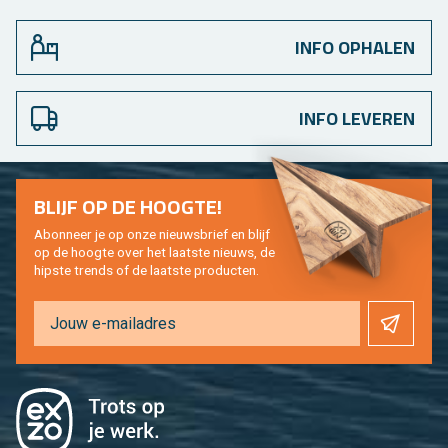
INFO OPHALEN
INFO LEVEREN
BLIJF OP DE HOOG­TE!
Abon­neer je op onze nieuws­brief en blijf
op de hoog­te over het laat­ste nieuws, de
hip­s­te trends of de laat­ste pro­duc­ten.