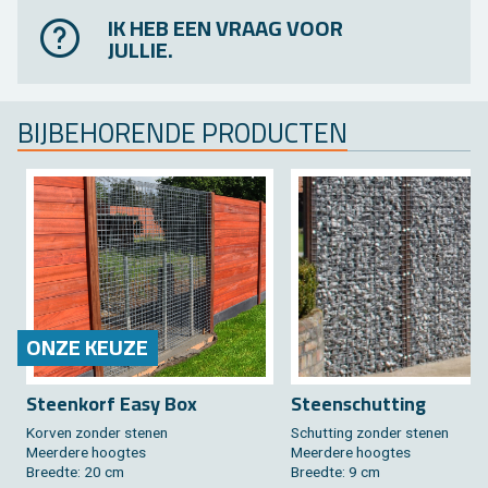
IK HEB EEN VRAAG VOOR
JULLIE.
BIJ­BE­HO­REN­DE PRO­DUC­TEN
ONZE KEUZE
Steen­korf Easy Box
Steen­schut­ting
Kor­ven zon­der ste­nen
Schut­ting zon­der ste­nen
Meer­de­re hoog­tes
Meer­de­re hoog­tes
Breed­te: 20 cm
Breed­te: 9 cm