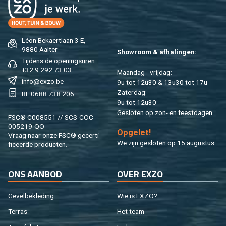
Léon Be­kaert­laan 3 E,
9880 Aal­ter
Show­room & af­ha­lin­gen:
Tij­dens de ope­nings­uren
+32 9 292 73 03
Maan­dag - vrij­dag:
info@​exzo.​be
9u tot 12u30 & 13u30 tot 17u
Za­ter­dag:
BE 0688 738 206
9u tot 12u30
Ge­slo­ten op zon- en feest­da­gen
FSC® C008551 // SCS-COC-
005219-QO
Op­ge­let!
Vraag naar onze FSC® ge­cer­ti­
We zijn ge­slo­ten op 15 au­gus­tus.
fi­ceer­de pro­duc­ten.
ONS AAN­BOD
OVER EXZO
Ge­vel­be­kle­ding
Wie is EXZO?
Ter­ras
Het team