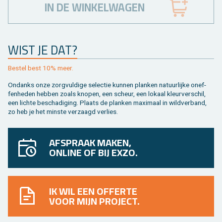
IN DE WINKELWAGEN
WIST JE DAT?
Be­stel best 10% meer.
On­danks onze zorg­vul­di­ge se­lec­tie kun­nen plan­ken na­tuur­lij­ke on­ef­
fen­he­den heb­ben zoals kno­pen, een scheur, een lo­kaal kleur­ver­schil,
een lich­te be­scha­di­ging. Plaats de plan­ken maxi­maal in wild­ver­band,
zo heb je het min­ste ver­zaagd ver­lies.
AFSPRAAK MAKEN,
ONLINE OF BIJ EXZO.
IK WIL EEN OFFERTE
VOOR MIJN PROJECT.