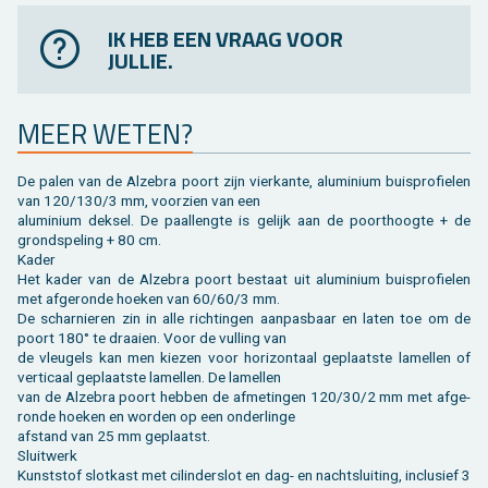
IK HEB EEN VRAAG VOOR
JULLIE.
MEER WETEN?
De palen van de Al­ze­bra poort zijn vier­kan­te, alu­mi­ni­um buis­pro­fie­len
van 120/130/3 mm, voor­zien van een
alu­mi­ni­um dek­sel. De paal­leng­te is ge­lijk aan de poort­hoog­te + de
grond­spe­ling + 80 cm.
Kader
Het kader van de Al­ze­bra poort be­staat uit alu­mi­ni­um buis­pro­fie­len
met af­ge­ron­de hoe­ken van 60/60/3 mm.
De schar­nie­ren zin in alle rich­tin­gen aan­pas­baar en laten toe om de
poort 180° te draai­en. Voor de vul­ling van
de vleu­gels kan men kie­zen voor ho­ri­zon­taal ge­plaatste la­mel­len of
ver­ti­caal ge­plaatste la­mel­len. De la­mel­len
van de Al­ze­bra poort heb­ben de af­me­tin­gen 120/30/2 mm met af­ge­
ron­de hoe­ken en wor­den op een on­der­lin­ge
af­stand van 25 mm ge­plaatst.
Sluit­werk
Kunst­stof slot­kast met ci­lin­der­slot en dag- en nacht­slui­ting, in­clu­sief 3