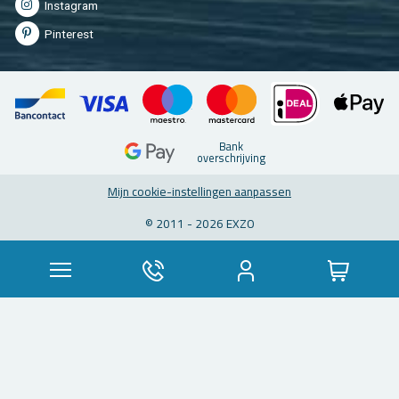
In­st­agram
Pin­te­rest
Bank
over­schrij­ving
Mijn coo­kie-in­stel­lin­gen aan­pas­sen
© 2011 - 2026 EXZO