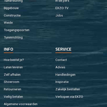
Tuin­af­slui­ting
In de pers
Bij­ge­bouw
EXZO TV
Con­struc­tie
Jobs
Weide
Toe­gangs­poor­ten
Tuin­in­rich­ting
INFO
SER­VI­CE
Hoe be­stel je?
Con­tact
Laten le­ve­ren
Ad­vies
Zelf af­ha­len
Hand­lei­din­gen
Show­room
In­spi­ra­tie
Re­tour­ne­ren
Za­ke­lijk be­stel­len
Vei­lig be­ta­len
Ver­ko­pen via EXZO
Al­ge­me­ne voor­waar­den