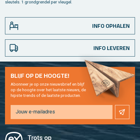
sleu­tels. 1 grond­gren­del per vleu­gel.
INFO OPHALEN
INFO LEVEREN
BLIJF OP DE HOOG­TE!
Abon­neer je op onze nieuws­brief en blijf
op de hoog­te over het laat­ste nieuws, de
hip­s­te trends of de laat­ste pro­duc­ten.