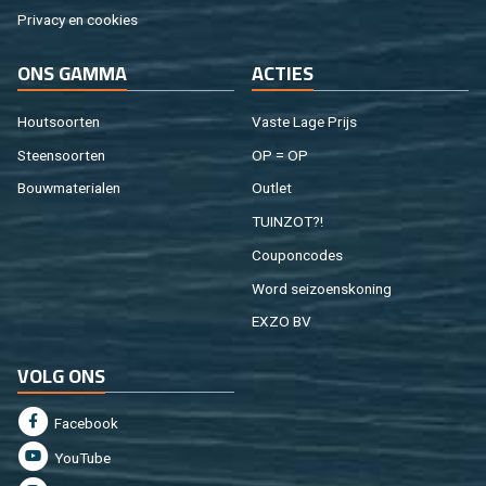
Pri­va­cy en coo­kies
ONS GAMMA
AC­TIES
Hout­soor­ten
Vaste Lage Prijs
Steen­soor­ten
OP = OP
Bouw­ma­te­ri­a­len
Out­let
TUIN­ZOT?!
Cou­pon­co­des
Word sei­zoens­ko­ning
EXZO BV
VOLG ONS
Fa­cebook
You­Tu­be