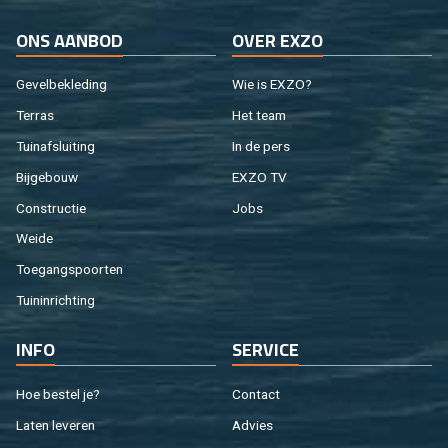
ONS AAN­BOD
OVER EXZO
Ge­vel­be­kle­ding
Wie is EXZO?
Ter­ras
Het team
Tuin­af­slui­ting
In de pers
Bij­ge­bouw
EXZO TV
Con­struc­tie
Jobs
Weide
Toe­gangs­poor­ten
Tuin­in­rich­ting
INFO
SER­VI­CE
Hoe be­stel je?
Con­tact
Laten le­ve­ren
Ad­vies