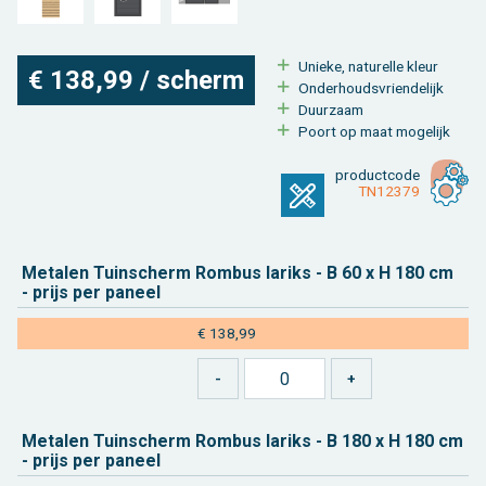
Unie­ke, na­tu­rel­le kleur
€ 138,99 / scherm
On­der­houds­vrien­de­lijk
Duur­zaam
Poort op maat mo­ge­lijk
product­code
TN12379
Me­ta­len Tuin­scherm Rom­bus la­riks - B 60 x H 180 cm
- prijs per pa­neel
€ 138,99
Me­ta­len Tuin­scherm Rom­bus la­riks - B 180 x H 180 cm
- prijs per pa­neel