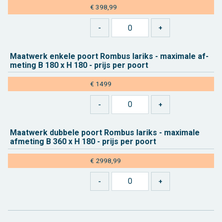
€ 398,99
Maat­werk en­ke­le poort Rom­bus la­riks - maxi­ma­le af­
me­ting B 180 x H 180 - prijs per poort
€ 1499
Maat­werk dub­be­le poort Rom­bus la­riks - maxi­ma­le
af­me­ting B 360 x H 180 - prijs per poort
€ 2998,99