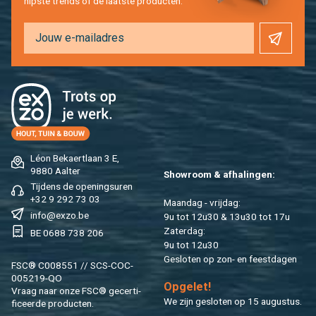
hip­s­te trends of de laat­ste pro­duc­ten.
Léon Be­kaert­laan 3 E,
9880 Aal­ter
Show­room & af­ha­lin­gen:
Tij­dens de ope­nings­uren
+32 9 292 73 03
Maan­dag - vrij­dag:
info@​exzo.​be
9u tot 12u30 & 13u30 tot 17u
Za­ter­dag:
BE 0688 738 206
9u tot 12u30
Ge­slo­ten op zon- en feest­da­gen
FSC® C008551 // SCS-COC-
005219-QO
Op­ge­let!
Vraag naar onze FSC® ge­cer­ti­
We zijn ge­slo­ten op 15 au­gus­tus.
fi­ceer­de pro­duc­ten.