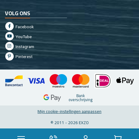
VOLG ONS
Fa­cebook
You­Tu­be
In­st­agram
Pin­te­rest
Bank
over­schrij­ving
Mijn coo­kie-in­stel­lin­gen aan­pas­sen
© 2011 - 2026 EXZO