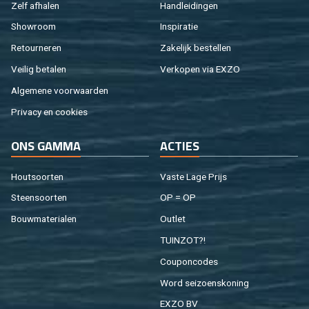
Zelf af­ha­len
Hand­lei­din­gen
Show­room
In­spi­ra­tie
Re­tour­ne­ren
Za­ke­lijk be­stel­len
Vei­lig be­ta­len
Ver­ko­pen via EXZO
Al­ge­me­ne voor­waar­den
Pri­va­cy en coo­kies
ONS GAMMA
AC­TIES
Hout­soor­ten
Vaste Lage Prijs
Steen­soor­ten
OP = OP
Bouw­ma­te­ri­a­len
Out­let
TUIN­ZOT?!
Cou­pon­co­des
Word sei­zoens­ko­ning
EXZO BV