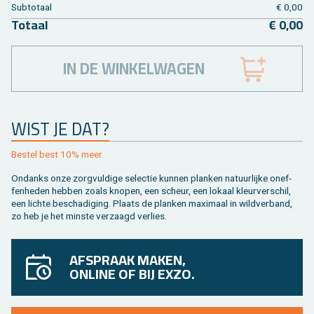
Sub­to­taal
€ 0,00
To­taal
€ 0,00
IN DE WINKELWAGEN
WIST JE DAT?
Be­stel best 10% meer.
On­danks onze zorg­vul­di­ge se­lec­tie kun­nen plan­ken na­tuur­lij­ke on­ef­
fen­he­den heb­ben zoals kno­pen, een scheur, een lo­kaal kleur­ver­schil,
een lich­te be­scha­di­ging. Plaats de plan­ken maxi­maal in wild­ver­band,
zo heb je het min­ste ver­zaagd ver­lies.
AFSPRAAK MAKEN,
ONLINE OF BIJ EXZO.