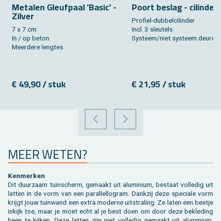
Me­ta­len Gleuf­paal 'Basic' -
Poort be­slag - ci­lin­der
Zil­ver
Pro­fiel-dub­bel­ci­lin­der
7 x 7 cm
Incl. 3 sleu­tels
In / op beton
Sys­teem/niet sys­teem deu­ren
Meer­de­re leng­tes
€ 49,90 / stuk
€ 21,95 / stuk
VORIGE
VOLGENDE
MEER WETEN?
Ken­mer­ken
Dit duur­zaam tuin­scherm, ge­maakt uit alu­mi­ni­um, be­staat vol­le­dig uit
lat­ten in de vorm van een pa­ral­lel­lo­gram. Dank­zij deze spe­ci­a­le vorm
krijgt jouw tuin­wand een extra mo­der­ne uit­stra­ling. Ze laten een beet­je
in­kijk toe, maar je moet echt al je best doen om door deze be­kle­ding
heen te kij­ken. Deze lat­ten zijn niet vol­le­dig ge­maakt uit alu­mi­ni­um,