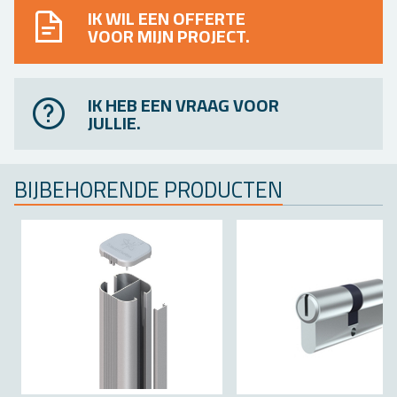
IK WIL EEN OFFERTE
VOOR MIJN PROJECT.
IK HEB EEN VRAAG VOOR
JULLIE.
BIJ­BE­HO­REN­DE PRO­DUC­TEN