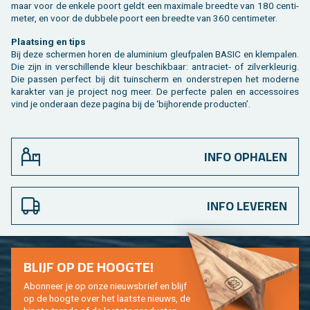
maar voor de en­ke­le poort geldt een maxi­ma­le breed­te van 180 cen­ti­
me­ter, en voor de dub­be­le poort een breed­te van 360 cen­ti­me­ter.
Plaat­sing en tips
Bij deze scher­men horen de alu­mi­ni­um gleuf­pa­len BASIC en klem­pa­len.
Die zijn in ver­schil­len­de kleur be­schik­baar: an­tra­ciet- of zil­ver­kleu­rig.
Die pas­sen per­fect bij dit tuin­scherm en on­der­stre­pen het mo­der­ne
ka­rak­ter van je pro­ject nog meer. De per­fec­te palen en ac­ces­soi­res
vind je on­der­aan deze pa­gi­na bij de ‘bij­ho­ren­de pro­duc­ten’.
INFO OPHALEN
INFO LEVEREN
BLIJF OP DE HOOG­TE!
Abon­neer je op onze nieuws­brief en blijf
op de hoog­te over het laat­ste nieuws, de