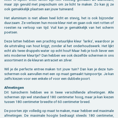
maar zijn ge­vuld met piep­schuim om ze licht te maken. Zo kan jij ze
ook ge­mak­ke­lijk plaat­sen aan jouw tuin­wand.
Het alu­mi­ni­um is niet al­leen heel licht en ste­vig, het is ook bij­zon­der
duur­zaam. Ze ver­lie­zen hun mooie kleur niet en gaan ook niet rot­ten of
roes­ten na ver­loop van tijd. Vuil kan je ge­mak­ke­lijk van het scherm
poet­sen.
Deze lat­ten heb­ben een prach­tig na­tuur­lij­ke kleur ‘la­riks’, waar­door je
de uit­stra­ling van hout krijgt, zon­der al het on­der­houds­werk. Het lijkt
echt als twee drup­pels water op echt hout! Maar heb je toch lie­ver een
iets mo­der­ner kleur­tje? Dan heb­ben we ook de­zelf­de scher­men in ons
as­sor­ti­ment in de kleu­ren an­tra­ciet en zil­ver.
Wil je de per­fec­te en­tree maken tot jouw tuin? Dan kan je deze tuin­
scher­men ook aan­vul­len met een op maat ge­maakt tuin­poort­je. Je kan
zelfs kie­zen voor een en­ke­le of voor een dub­be­le poort.
Af­me­tin­gen
Dit tuin­scherm heb­ben we in twee ver­schil­len­de af­me­tin­gen. Alle
scher­men zijn wel stan­daard 180 cen­ti­me­ter hoog, maar je kan kie­zen
tus­sen 180 cen­ti­me­ter breed­te of 60 cen­ti­me­ter breed.
De poor­ten zijn vol­le­dig op maat te maken, maar heb­ben wel maxi­ma­le
af­me­tin­gen. De maxi­ma­le hoog­te be­draagt steeds 180 cen­ti­me­ter,