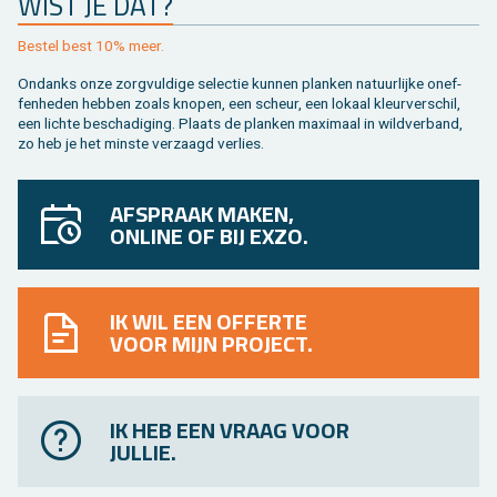
WIST JE DAT?
Be­stel best 10% meer.
On­danks onze zorg­vul­di­ge se­lec­tie kun­nen plan­ken na­tuur­lij­ke on­ef­
fen­he­den heb­ben zoals kno­pen, een scheur, een lo­kaal kleur­ver­schil,
een lich­te be­scha­di­ging. Plaats de plan­ken maxi­maal in wild­ver­band,
zo heb je het min­ste ver­zaagd ver­lies.
AFSPRAAK MAKEN,
ONLINE OF BIJ EXZO.
IK WIL EEN OFFERTE
VOOR MIJN PROJECT.
IK HEB EEN VRAAG VOOR
JULLIE.