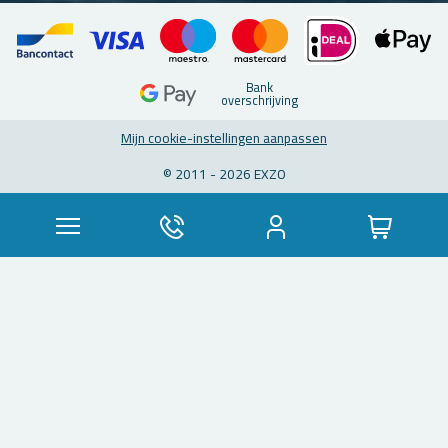
Bank
over­schrij­ving
Mijn coo­kie-in­stel­lin­gen aan­pas­sen
© 2011 - 2026 EXZO