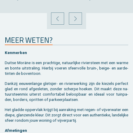
VORIGE
VOLGENDE
MEER WETEN?
Ken­mer­ken
Duit­se Moräne is een prach­ti­ge, na­tuur­lij­ke ri­vier­steen met een warme
en bonte uit­stra­ling. Hier­bij voe­ren sfeer­vol­le bruin-, beige- en aar­de­
tin­ten de bo­ven­toon.
Dank­zij eeu­wen­lan­ge glet­sjer- en ri­vier­wer­king zijn de kie­zels per­fect
glad en rond af­ge­sle­ten, zon­der scher­pe hoe­ken. Dit maakt deze na­
tuur­steen­mix ui­terst com­for­ta­bel be­loop­baar en ide­aal voor tuin­pa­
den, bor­ders, op­rit­ten of par­keer­plaat­sen.
Het glad­de op­per­vlak krijgt bij aan­ra­king met regen- of vij­ver­wa­ter een
diepe, glan­zen­de kleur. Dit zorgt di­rect voor een au­then­tie­ke, lan­de­lij­ke
sfeer rond­om jouw wo­ning of vij­ver­par­tij.
Af­me­tin­gen