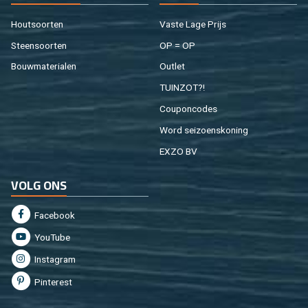
Hout­soor­ten
Vaste Lage Prijs
Steen­soor­ten
OP = OP
Bouw­ma­te­ri­a­len
Out­let
TUIN­ZOT?!
Cou­pon­co­des
Word sei­zoens­ko­ning
EXZO BV
VOLG ONS
Fa­cebook
You­Tu­be
In­st­agram
Pin­te­rest