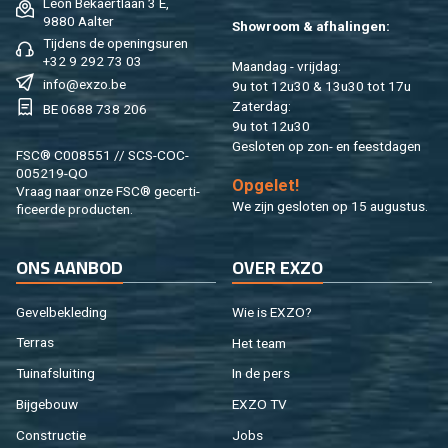
Léon Be­kaert­laan 3 E,
9880 Aal­ter
Show­room & af­ha­lin­gen:
Tij­dens de ope­nings­uren
+32 9 292 73 03
Maan­dag - vrij­dag:
info@​exzo.​be
9u tot 12u30 & 13u30 tot 17u
Za­ter­dag:
BE 0688 738 206
9u tot 12u30
Ge­slo­ten op zon- en feest­da­gen
FSC® C008551 // SCS-COC-
005219-QO
Op­ge­let!
Vraag naar onze FSC® ge­cer­ti­
We zijn ge­slo­ten op 15 au­gus­tus.
fi­ceer­de pro­duc­ten.
ONS AAN­BOD
OVER EXZO
Ge­vel­be­kle­ding
Wie is EXZO?
Ter­ras
Het team
Tuin­af­slui­ting
In de pers
Bij­ge­bouw
EXZO TV
Con­struc­tie
Jobs