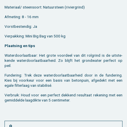
Ma­te­ri­aal/ steen­soort: Na­tuur­steen (ri­vier­grind)
Af­me­ting: 8 - 16 mm
Vorst­be­sten­dig: Ja
Ver­pak­king: Mini Big Bag van 500 kg
Plaat­sing en tips
Wa­ter­door­laat­baar: Het grote voor­deel van dit rolgrind is de uit­ste­
ken­de wa­ter­door­laat­baar­heid. Zo blijft het grond­wa­ter per­fect op
peil.
Fun­de­ring: Trek deze wa­ter­door­laat­baar­heid door in de fun­de­ring.
Kies bij voor­keur voor een basis van be­ton­puin, af­ge­dekt met een
egale fil­ter­laag van sta­bi­lisé.
Ver­bruik: Houd voor een per­fect dek­kend re­sul­taat re­ke­ning met een
ge­mid­del­de laag­dik­te van 5 cen­ti­me­ter.