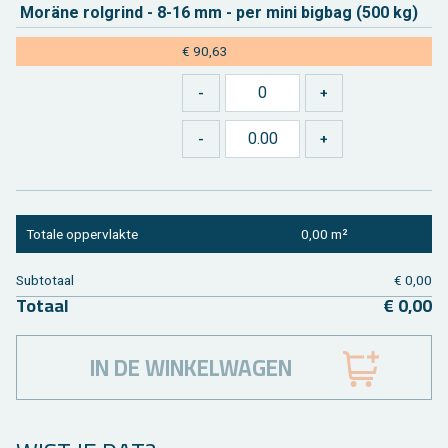
Moräne rolgrind - 8-16 mm - per mini big­bag (500 kg)
€ 90,63
To­ta­le op­per­vlak­te
0,00 m²
Sub­to­taal
€ 0,00
To­taal
€ 0,00
IN DE WINKELWAGEN