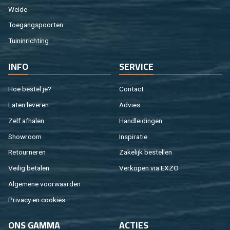
Weide
Toe­gangs­poor­ten
Tuin­in­rich­ting
INFO
SER­VI­CE
Hoe be­stel je?
Con­tact
Laten le­ve­ren
Ad­vies
Zelf af­ha­len
Hand­lei­din­gen
Show­room
In­spi­ra­tie
Re­tour­ne­ren
Za­ke­lijk be­stel­len
Vei­lig be­ta­len
Ver­ko­pen via EXZO
Al­ge­me­ne voor­waar­den
Pri­va­cy en coo­kies
ONS GAMMA
AC­TIES