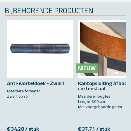
BIJ­BE­HO­REN­DE PRO­DUC­TEN
NIEUW
Anti-wor­tel­doek - Zwart
Kant­op­slui­ting af­boor
cor­ten­staal
Meer­de­re for­ma­ten
Zwart op rol
Meer­de­re hoog­tes
Leng­te: 300 cm
Met voor­ge­boor­de gaten
€ 34,28 / stuk
€ 37,71 / stuk