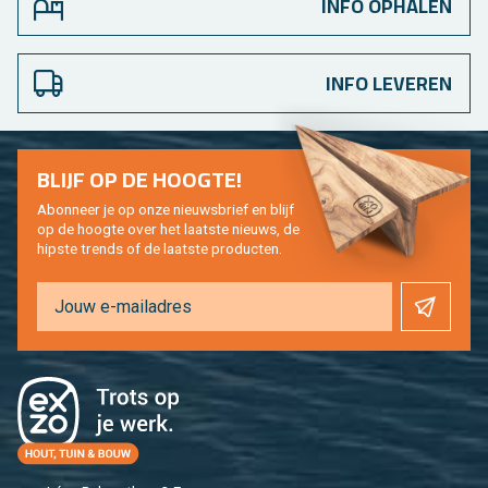
INFO OPHALEN
INFO LEVEREN
BLIJF OP DE HOOG­TE!
Abon­neer je op onze nieuws­brief en blijf
op de hoog­te over het laat­ste nieuws, de
hip­s­te trends of de laat­ste pro­duc­ten.