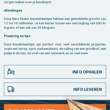
zor­gen maken over je kie­zelo­prit.
Af­me­tin­gen
Deze Nero Ebano kie­zel­steen­tjes heb­ben een ge­mid­del­de groot­te van
12 tot 16 mil­li­me­ter. Je kan kie­zen tus­sen een mini big­bag van 500 ki­
lo­gram, of een zak van 20 ki­lo­gram.
Plaat­sing en tips
Deze kie­zel­steen­tjes zijn per­fect voor veel ver­schil­len­de pro­jec­ten,
zoals een ter­ras, oprit, par­keer­plaats, de vul­ling van een grind­korf, een
padje in de tuin, de voet van een tuin­wand, en zo veel meer.
INFO OPHALEN
INFO LEVEREN