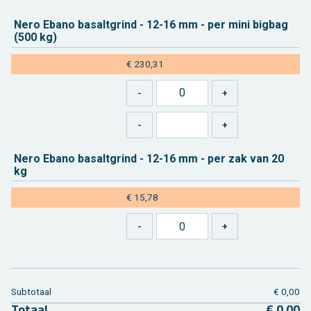
Nero Ebano ba­salt­grind - 12-16 mm - per mini big­bag
(500 kg)
€ 230,31
Nero Ebano ba­salt­grind - 12-16 mm - per zak van 20
kg
€ 15,78
Sub­to­taal
€ 0,00
To­taal
€ 0,00