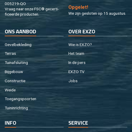
005219-QO
Op­ge­let!
Vraag naar onze FSC® ge­cer­ti­
We zijn ge­slo­ten op 15 au­gus­tus.
fi­ceer­de pro­duc­ten.
ONS AAN­BOD
OVER EXZO
Ge­vel­be­kle­ding
Wie is EXZO?
Ter­ras
Het team
Tuin­af­slui­ting
In de pers
Bij­ge­bouw
EXZO TV
Con­struc­tie
Jobs
Weide
Toe­gangs­poor­ten
Tuin­in­rich­ting
INFO
SER­VI­CE