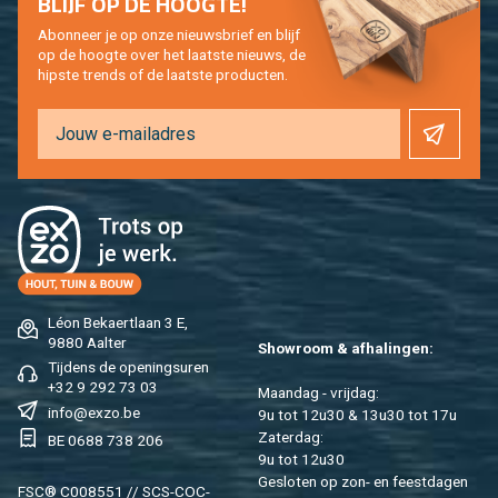
BLIJF OP DE HOOG­TE!
Abon­neer je op onze nieuws­brief en blijf
op de hoog­te over het laat­ste nieuws, de
hip­s­te trends of de laat­ste pro­duc­ten.
Léon Be­kaert­laan 3 E,
9880 Aal­ter
Show­room & af­ha­lin­gen:
Tij­dens de ope­nings­uren
+32 9 292 73 03
Maan­dag - vrij­dag:
info@​exzo.​be
9u tot 12u30 & 13u30 tot 17u
Za­ter­dag:
BE 0688 738 206
9u tot 12u30
Ge­slo­ten op zon- en feest­da­gen
FSC® C008551 // SCS-COC-