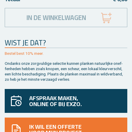
IN DE WINKELWAGEN
WIST JE DAT?
Be­stel best 10% meer.
On­danks onze zorg­vul­di­ge se­lec­tie kun­nen plan­ken na­tuur­lij­ke on­ef­
fen­he­den heb­ben zoals kno­pen, een scheur, een lo­kaal kleur­ver­schil,
een lich­te be­scha­di­ging. Plaats de plan­ken maxi­maal in wild­ver­band,
zo heb je het min­ste ver­zaagd ver­lies.
AFSPRAAK MAKEN,
ONLINE OF BIJ EXZO.
IK WIL EEN OFFERTE