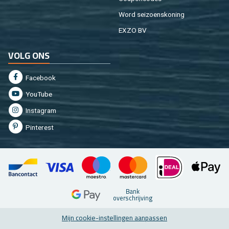
Word sei­zoens­ko­ning
EXZO BV
VOLG ONS
Fa­cebook
You­Tu­be
In­st­agram
Pin­te­rest
Bank
over­schrij­ving
Mijn coo­kie-in­stel­lin­gen aan­pas­sen