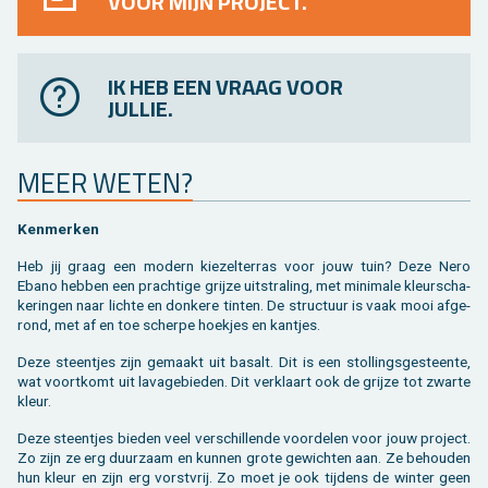
VOOR MIJN PROJECT.
IK HEB EEN VRAAG VOOR
JULLIE.
MEER WETEN?
Ken­mer­ken
Heb jij graag een mo­dern kie­zel­ter­ras voor jouw tuin? Deze Nero
Ebano heb­ben een prach­ti­ge grij­ze uit­stra­ling, met mi­ni­ma­le kleur­scha­
ke­rin­gen naar lich­te en don­ke­re tin­ten. De struc­tuur is vaak mooi af­ge­
rond, met af en toe scher­pe hoek­jes en kant­jes.
Deze steen­tjes zijn ge­maakt uit ba­salt. Dit is een stol­lings­ge­steen­te,
wat voort­komt uit la­va­ge­bie­den. Dit ver­klaart ook de grij­ze tot zwar­te
kleur.
Deze steen­tjes bie­den veel ver­schil­len­de voor­de­len voor jouw pro­ject.
Zo zijn ze erg duur­zaam en kun­nen grote ge­wich­ten aan. Ze be­hou­den
hun kleur en zijn erg vorst­vrij. Zo moet je ook tij­dens de win­ter geen