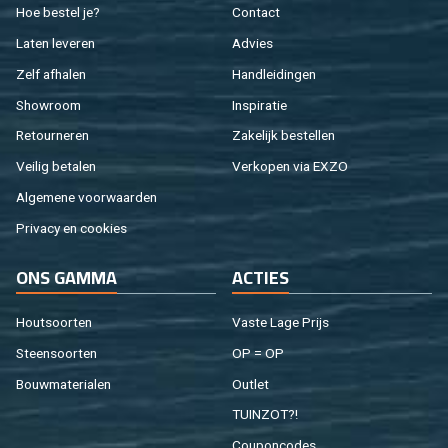
Hoe be­stel je?
Con­tact
Laten le­ve­ren
Ad­vies
Zelf af­ha­len
Hand­lei­din­gen
Show­room
In­spi­ra­tie
Re­tour­ne­ren
Za­ke­lijk be­stel­len
Vei­lig be­ta­len
Ver­ko­pen via EXZO
Al­ge­me­ne voor­waar­den
Pri­va­cy en coo­kies
ONS GAMMA
AC­TIES
Hout­soor­ten
Vaste Lage Prijs
Steen­soor­ten
OP = OP
Bouw­ma­te­ri­a­len
Out­let
TUIN­ZOT?!
Cou­pon­co­des