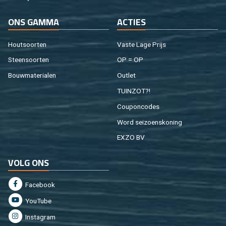
ONS GAMMA
AC­TIES
Hout­soor­ten
Vaste Lage Prijs
Steen­soor­ten
OP = OP
Bouw­ma­te­ri­a­len
Out­let
TUIN­ZOT?!
Cou­pon­co­des
Word sei­zoens­ko­ning
EXZO BV
VOLG ONS
Fa­cebook
You­Tu­be
In­st­agram