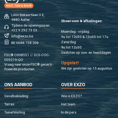
Léon Be­kaert­laan 3 E,
9880 Aal­ter
Show­room & af­ha­lin­gen:
Tij­dens de ope­nings­uren
+32 9 292 73 03
Maan­dag - vrij­dag:
info@​exzo.​be
9u tot 12u30 & 13u30 tot 17u
Za­ter­dag:
BE 0688 738 206
9u tot 12u30
Ge­slo­ten op zon- en feest­da­gen
FSC® C008551 // SCS-COC-
005219-QO
Op­ge­let!
Vraag naar onze FSC® ge­cer­ti­
We zijn ge­slo­ten op 15 au­gus­tus.
fi­ceer­de pro­duc­ten.
ONS AAN­BOD
OVER EXZO
Ge­vel­be­kle­ding
Wie is EXZO?
Ter­ras
Het team
Tuin­af­slui­ting
In de pers