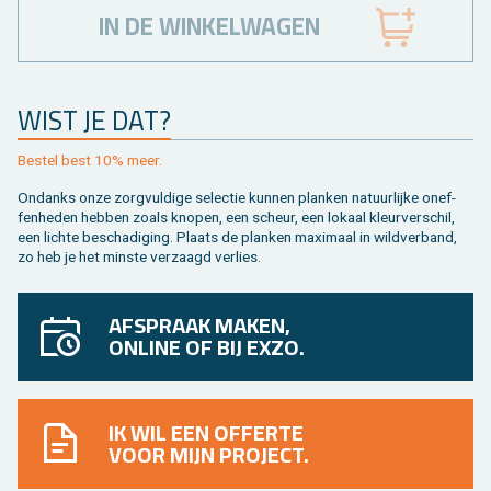
IN DE WINKELWAGEN
WIST JE DAT?
Be­stel best 10% meer.
On­danks onze zorg­vul­di­ge se­lec­tie kun­nen plan­ken na­tuur­lij­ke on­ef­
fen­he­den heb­ben zoals kno­pen, een scheur, een lo­kaal kleur­ver­schil,
een lich­te be­scha­di­ging. Plaats de plan­ken maxi­maal in wild­ver­band,
zo heb je het min­ste ver­zaagd ver­lies.
AFSPRAAK MAKEN,
ONLINE OF BIJ EXZO.
IK WIL EEN OFFERTE
VOOR MIJN PROJECT.