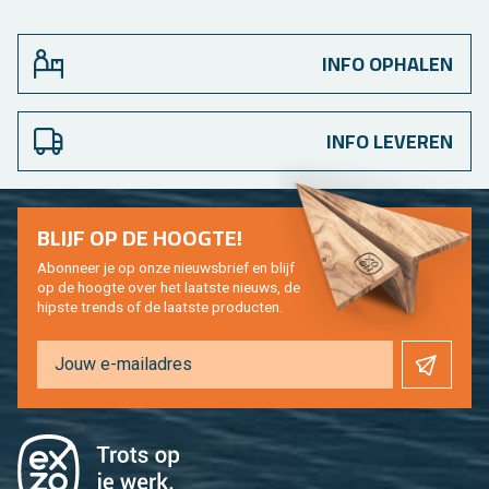
INFO OPHALEN
INFO LEVEREN
BLIJF OP DE HOOG­TE!
Abon­neer je op onze nieuws­brief en blijf
op de hoog­te over het laat­ste nieuws, de
hip­s­te trends of de laat­ste pro­duc­ten.