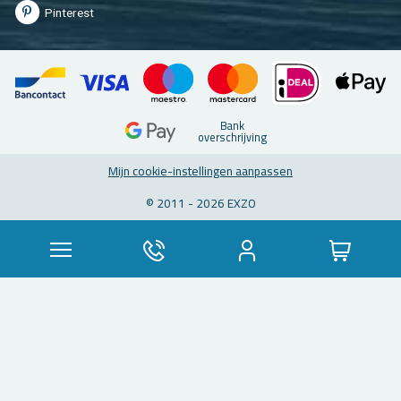
Pin­te­rest
Bank
over­schrij­ving
Mijn coo­kie-in­stel­lin­gen aan­pas­sen
© 2011 - 2026 EXZO