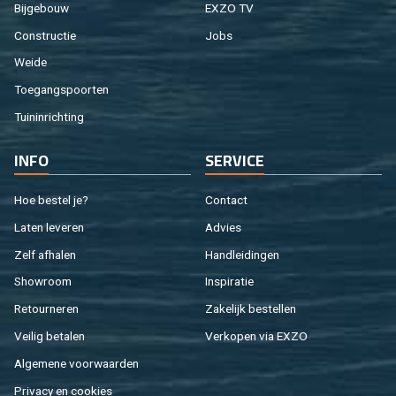
Bij­ge­bouw
EXZO TV
Con­struc­tie
Jobs
Weide
Toe­gangs­poor­ten
Tuin­in­rich­ting
INFO
SER­VI­CE
Hoe be­stel je?
Con­tact
Laten le­ve­ren
Ad­vies
Zelf af­ha­len
Hand­lei­din­gen
Show­room
In­spi­ra­tie
Re­tour­ne­ren
Za­ke­lijk be­stel­len
Vei­lig be­ta­len
Ver­ko­pen via EXZO
Al­ge­me­ne voor­waar­den
Pri­va­cy en coo­kies