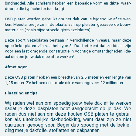
bind­mid­del. Alle schil­fers heb­ben een be­paal­de vorm en dikte, waar­
door je die ty­pi­sche tex­tuur krijgt.
OSB pla­ten wor­den ge­bruikt om het dak van je bij­ge­bouw af te wer­
ken. Mee­st­al zie je ze in de plaats van op pleis­ter ge­ba­seer­de bouw­
ma­te­ri­a­len (zoals bij­voor­beeld gips­ve­zel­pla­ten).
Deze soort ve­zel­pla­ten be­staan in ver­schil­len­de ni­veaus, maar deze
spe­ci­fie­ke pla­ten zijn van het type 3. Dat be­te­kent dat ze ide­aal zijn
voor een last dra­gen­de con­struc­tie in voch­ti­ge om­stan­dig­he­den. Ide­
aal dus om jouw dak mee af te wer­ken!
Af­me­tin­gen
Deze OSB pla­ten heb­ben een breed­te van 2,5 meter en een leng­te van
1,25 meter. Ze heb­ben een to­ta­le dikte van on­ge­veer 22 mil­li­me­ter.
Plaat­sing en tips
Wij raden wel aan om spoe­dig jouw hele dak af te wer­ken
nadat je deze dak­pla­ten hebt aan­ge­bracht op je dak. We
raden dus niet aan om deze hou­ten OSB pla­ten te ge­brui­
ken als uit­ein­de­lij­ke dak­be­dek­king, want daar zijn ze niet
duur­zaam ge­noeg voor. Begin dus spoe­dig met de be­kle­
ding met je dak­fo­lie, stof­lat­ten en dak­pan­nen.