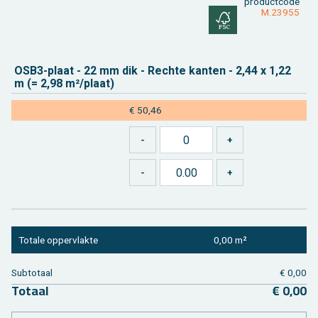
product­code
M.23955
OSB3-plaat - 22 mm dik - Rech­te kan­ten - 2,44 x 1,22
m (= 2,98 m²/plaat)
€ 50,46
To­ta­le op­per­vlak­te
0,00 m²
Sub­to­taal
€ 0,00
To­taal
€ 0,00