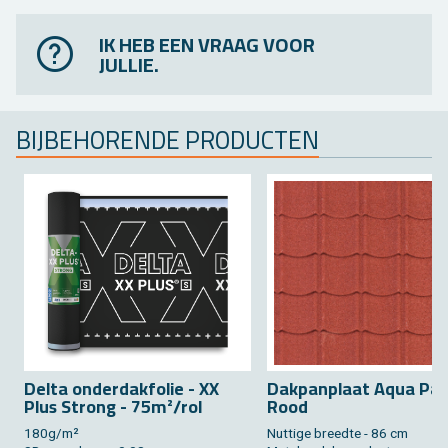
IK HEB EEN VRAAG VOOR
JULLIE.
BIJ­BE­HO­REN­DE PRO­DUC­TEN
Delta on­der­dak­fo­lie - XX
Dak­pan­plaat Aqua Pa
Plus Strong - 75m²/rol
Rood
180g/m²
Nut­ti­ge breed­te - 86 cm