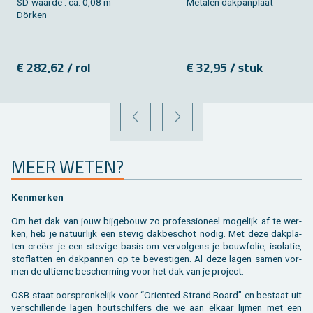
SD-waar­de : ca. 0,08 m
Me­ta­len dak­pan­plaat
Dörken
€ 282,62 / rol
€ 32,95 / stuk
VORIGE
VOLGENDE
MEER WETEN?
Ken­mer­ken
Om het dak van jouw bij­ge­bouw zo pro­fes­si­o­neel mo­ge­lijk af te wer­
ken, heb je na­tuur­lijk een ste­vig dak­be­schot nodig. Met deze dak­pla­
ten creëer je een ste­vi­ge basis om ver­vol­gens je bouw­fo­lie, iso­la­tie,
stof­lat­ten en dak­pan­nen op te be­ves­ti­gen. Al deze lagen samen vor­
men de ul­tie­me be­scher­ming voor het dak van je pro­ject.
OSB staat oor­spron­ke­lijk voor “Orien­ted Strand Board” en be­staat uit
ver­schil­len­de lagen hout­schil­fers die we aan el­kaar lij­men met een