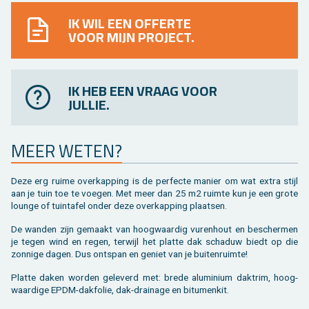
IK WIL EEN OFFERTE
VOOR MIJN PROJECT.
IK HEB EEN VRAAG VOOR
JULLIE.
MEER WETEN?
Deze erg ruime over­kap­ping is de per­fec­te ma­nier om wat extra stijl
aan je tuin toe te voe­gen. Met meer dan 25 m2 ruim­te kun je een grote
loun­ge of tuin­ta­fel onder deze over­kap­ping plaat­sen.
De wan­den zijn ge­maakt van hoog­waar­dig vu­ren­hout en be­scher­men
je tegen wind en regen, ter­wijl het plat­te dak scha­duw biedt op die
zon­ni­ge dagen. Dus ont­span en ge­niet van je bui­ten­ruim­te!
Plat­te daken wor­den ge­le­verd met: brede alu­mi­ni­um dak­trim, hoog­
waar­di­ge EPDM-dak­fo­lie, dak-drai­na­ge en bi­tu­men­kit.