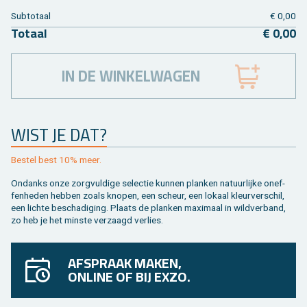
Sub­to­taal
€ 0,00
To­taal
€ 0,00
IN DE WINKELWAGEN
WIST JE DAT?
Be­stel best 10% meer.
On­danks onze zorg­vul­di­ge se­lec­tie kun­nen plan­ken na­tuur­lij­ke on­ef­
fen­he­den heb­ben zoals kno­pen, een scheur, een lo­kaal kleur­ver­schil,
een lich­te be­scha­di­ging. Plaats de plan­ken maxi­maal in wild­ver­band,
zo heb je het min­ste ver­zaagd ver­lies.
AFSPRAAK MAKEN,
ONLINE OF BIJ EXZO.