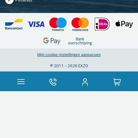
Pin­te­rest
Bank
over­schrij­ving
Mijn coo­kie-in­stel­lin­gen aan­pas­sen
© 2011 - 2026 EXZO