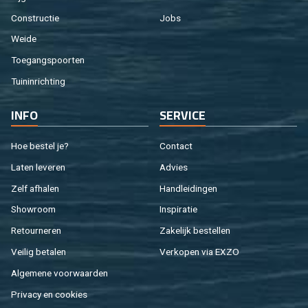
Con­struc­tie
Jobs
Weide
Toe­gangs­poor­ten
Tuin­in­rich­ting
INFO
SER­VI­CE
Hoe be­stel je?
Con­tact
Laten le­ve­ren
Ad­vies
Zelf af­ha­len
Hand­lei­din­gen
Show­room
In­spi­ra­tie
Re­tour­ne­ren
Za­ke­lijk be­stel­len
Vei­lig be­ta­len
Ver­ko­pen via EXZO
Al­ge­me­ne voor­waar­den
Pri­va­cy en coo­kies