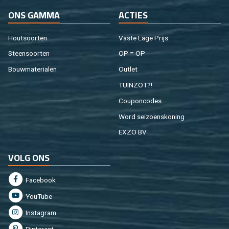
ONS GAMMA
AC­TIES
Hout­soor­ten
Vaste Lage Prijs
Steen­soor­ten
OP = OP
Bouw­ma­te­ri­a­len
Out­let
TUIN­ZOT?!
Cou­pon­co­des
Word sei­zoens­ko­ning
EXZO BV
VOLG ONS
Fa­cebook
You­Tu­be
In­st­agram