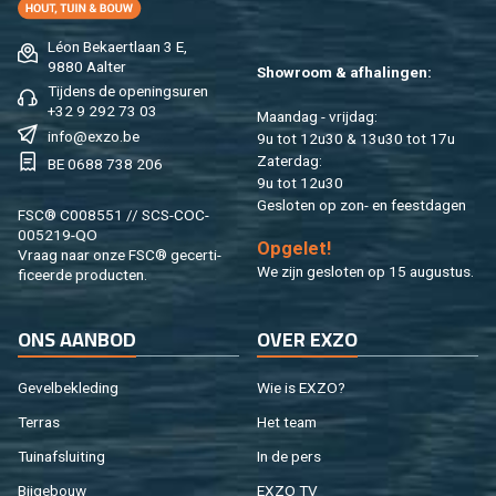
Léon Be­kaert­laan 3 E,
9880 Aal­ter
Show­room & af­ha­lin­gen:
Tij­dens de ope­nings­uren
+32 9 292 73 03
Maan­dag - vrij­dag:
info@​exzo.​be
9u tot 12u30 & 13u30 tot 17u
Za­ter­dag:
BE 0688 738 206
9u tot 12u30
Ge­slo­ten op zon- en feest­da­gen
FSC® C008551 // SCS-COC-
005219-QO
Op­ge­let!
Vraag naar onze FSC® ge­cer­ti­
We zijn ge­slo­ten op 15 au­gus­tus.
fi­ceer­de pro­duc­ten.
ONS AAN­BOD
OVER EXZO
Ge­vel­be­kle­ding
Wie is EXZO?
Ter­ras
Het team
Tuin­af­slui­ting
In de pers
Bij­ge­bouw
EXZO TV