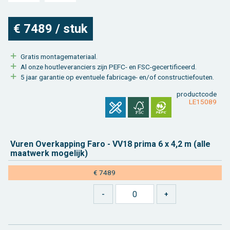
€ 7489 / stuk
Gra­tis mon­ta­ge­ma­te­ri­aal.
Al onze hout­le­ve­ran­ciers zijn PEFC- en FSC-ge­cer­ti­fi­ceerd.
5 jaar ga­ran­tie op even­tu­e­le fa­bri­ca­ge- en/of con­struc­tie­fou­ten.
product­code
LE15089
Vuren Over­kap­ping Faro - VV18 prima 6 x 4,2 m (alle
maat­werk mo­ge­lijk)
€ 7489