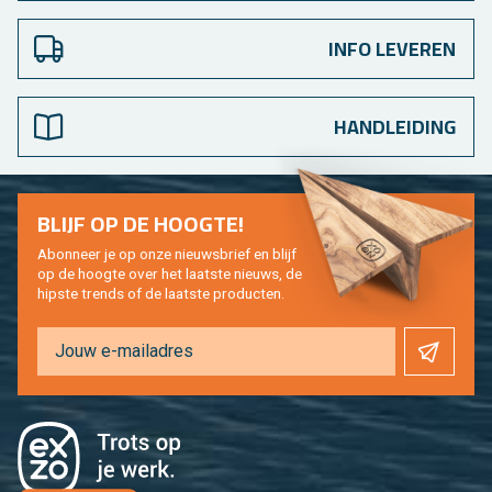
INFO LEVEREN
HANDLEIDING
BLIJF OP DE HOOG­TE!
Abon­neer je op onze nieuws­brief en blijf
op de hoog­te over het laat­ste nieuws, de
hip­s­te trends of de laat­ste pro­duc­ten.