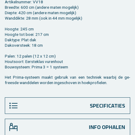
Ar­ti­kel­num­mer: VV18
Breed­te: 600 cm (an­de­re maten mo­ge­lijk)
Diep­te: 420 cm (an­de­re maten mo­ge­lijk)
Wand­dik­te: 28 mm (ook in 44 mm mo­ge­lijk)
Hoog­te: 245 cm
Hoog­te tot boei: 217 cm
Dak­ty­pe: Plat dak
Dak­over­steek: 18 cm
Palen: 12 palen (12 x 12 cm)
Hout­soort: Eer­ste­klas vu­ren­hout
Bouw­sys­teem: Prima 3 = 1 sys­teem
Het Prima-sys­teem maakt ge­bruik van een tech­niek waar­bij de ge­
frees­de wand­de­len wor­den in­ge­scho­ven in hoek­pro­fie­len.
SPECIFICATIES
INFO OPHALEN