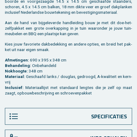
boor­de en voor­ge­zaag­de 14.5 x 14.5 cm ge­schaaf­de staan­ders,
scho­ren, 4.5 x 14.5 cm bal­ken, 18 mm dikte veer en groef dak­plan­ken
in­clu­sief Ne­der­land­se bouw­te­ke­ning en be­ves­ti­gings­ma­te­ri­aal.
Aan de hand van bij­ge­le­ver­de hand­lei­ding bouw je met dit doe-het-
zelf­pak­ket een grote over­kap­ping in je tuin waar­on­der je jouw tuin­
meu­be­len en BBQ een plaats­je kan geven.
Kies jouw fa­vo­rie­te dak­be­dek­king en an­de­re op­ties, en breid het pak­
ket uit naar eigen smaak.
Af­me­tin­gen:
690 x 395 x 348 cm
Be­han­de­ling:
On­be­han­deld
Nok­hoog­te:
348 cm
Ma­te­ri­aal:
Ge­schaafd la­riks / dou­g­las, ge­droogd, A-kwa­li­teit en kern­
vrij
In­clu­sief:
Ma­te­ri­aal­lijst met stan­daard leng­tes die je zelf op maat
zaagt, op­bouw­be­schrij­ving en schroe­ven­pak­ket
SPECIFICATIES