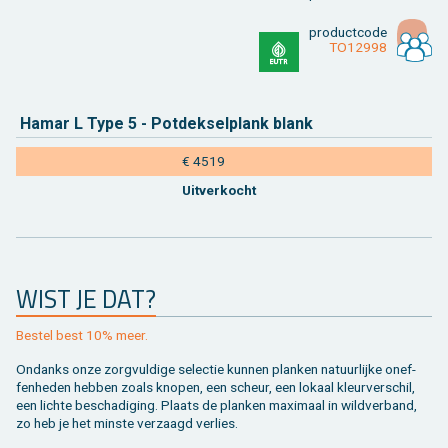
product­code
TO12998
Hamar L Type 5 - Pot­dek­sel­plank blank
€ 4519
Uit­ver­kocht
WIST JE DAT?
Be­stel best 10% meer.
On­danks onze zorg­vul­di­ge se­lec­tie kun­nen plan­ken na­tuur­lij­ke on­ef­
fen­he­den heb­ben zoals kno­pen, een scheur, een lo­kaal kleur­ver­schil,
een lich­te be­scha­di­ging. Plaats de plan­ken maxi­maal in wild­ver­band,
zo heb je het min­ste ver­zaagd ver­lies.