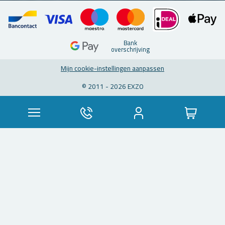
Bank
over­schrij­ving
Mijn coo­kie-in­stel­lin­gen aan­pas­sen
© 2011 - 2026 EXZO