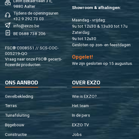
Léon Be­kaert­laan 3 E,
9880 Aal­ter
Show­room & af­ha­lin­gen:
Tij­dens de ope­nings­uren
+32 9 292 73 03
Maan­dag - vrij­dag:
info@​exzo.​be
9u tot 12u30 & 13u30 tot 17u
Za­ter­dag:
BE 0688 738 206
9u tot 12u30
Ge­slo­ten op zon- en feest­da­gen
FSC® C008551 // SCS-COC-
005219-QO
Op­ge­let!
Vraag naar onze FSC® ge­cer­ti­
We zijn ge­slo­ten op 15 au­gus­tus.
fi­ceer­de pro­duc­ten.
ONS AAN­BOD
OVER EXZO
Ge­vel­be­kle­ding
Wie is EXZO?
Ter­ras
Het team
Tuin­af­slui­ting
In de pers
Bij­ge­bouw
EXZO TV
Con­struc­tie
Jobs