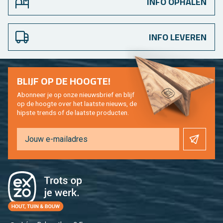
INFO OPHALEN
INFO LEVEREN
BLIJF OP DE HOOG­TE!
Abon­neer je op onze nieuws­brief en blijf
op de hoog­te over het laat­ste nieuws, de
hip­s­te trends of de laat­ste pro­duc­ten.