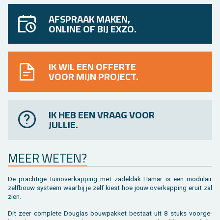
AFSPRAAK MAKEN,
ONLINE OF BIJ EXZO.
IK WIL EEN OFFERTE
VOOR MIJN PROJECT.
IK HEB EEN VRAAG VOOR
JULLIE.
MEER WETEN?
De prach­ti­ge tuin­over­kap­ping met za­del­dak Hamar is een mo­du­lair
zelf­bouw sys­teem waar­bij je zelf kiest hoe jouw over­kap­ping eruit zal
zien.
Dit zeer com­ple­te Dou­g­las bouw­pak­ket be­staat uit 8 stuks voor­ge­