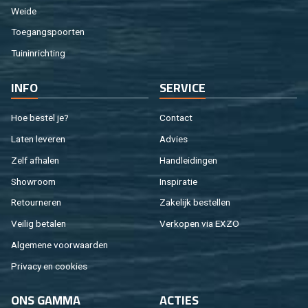
Weide
Toe­gangs­poor­ten
Tuin­in­rich­ting
INFO
SER­VI­CE
Hoe be­stel je?
Con­tact
Laten le­ve­ren
Ad­vies
Zelf af­ha­len
Hand­lei­din­gen
Show­room
In­spi­ra­tie
Re­tour­ne­ren
Za­ke­lijk be­stel­len
Vei­lig be­ta­len
Ver­ko­pen via EXZO
Al­ge­me­ne voor­waar­den
Pri­va­cy en coo­kies
ONS GAMMA
AC­TIES