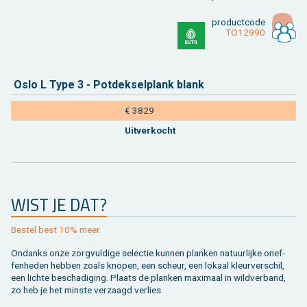
product­code
TO12990
Oslo L Type 3 - Pot­dek­sel­plank blank
€ 3829
Uit­ver­kocht
WIST JE DAT?
Be­stel best 10% meer.
On­danks onze zorg­vul­di­ge se­lec­tie kun­nen plan­ken na­tuur­lij­ke on­ef­
fen­he­den heb­ben zoals kno­pen, een scheur, een lo­kaal kleur­ver­schil,
een lich­te be­scha­di­ging. Plaats de plan­ken maxi­maal in wild­ver­band,
zo heb je het min­ste ver­zaagd ver­lies.