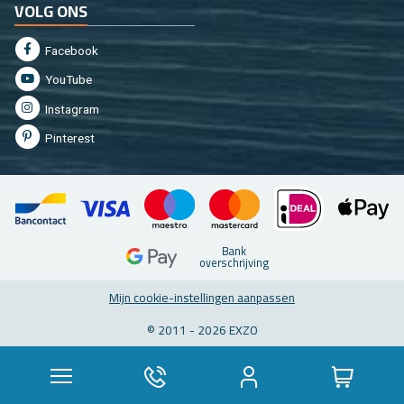
VOLG ONS
Fa­cebook
You­Tu­be
In­st­agram
Pin­te­rest
Bank
over­schrij­ving
Mijn coo­kie-in­stel­lin­gen aan­pas­sen
© 2011 - 2026 EXZO