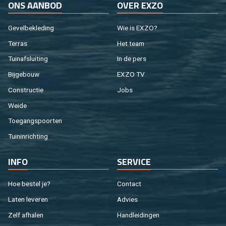
ONS AAN­BOD
OVER EXZO
Ge­vel­be­kle­ding
Wie is EXZO?
Ter­ras
Het team
Tuin­af­slui­ting
In de pers
Bij­ge­bouw
EXZO TV
Con­struc­tie
Jobs
Weide
Toe­gangs­poor­ten
Tuin­in­rich­ting
INFO
SER­VI­CE
Hoe be­stel je?
Con­tact
Laten le­ve­ren
Ad­vies
Zelf af­ha­len
Hand­lei­din­gen