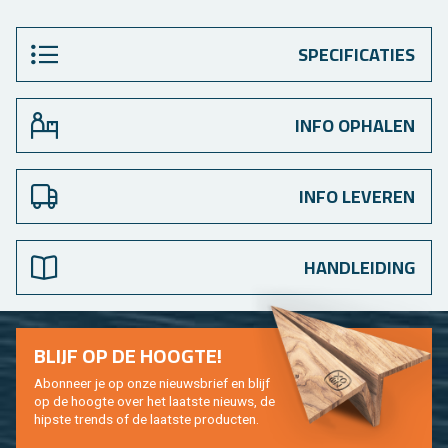
SPECIFICATIES
INFO OPHALEN
INFO LEVEREN
HANDLEIDING
BLIJF OP DE HOOG­TE!
Abon­neer je op onze nieuws­brief en blijf
op de hoog­te over het laat­ste nieuws, de
hip­s­te trends of de laat­ste pro­duc­ten.