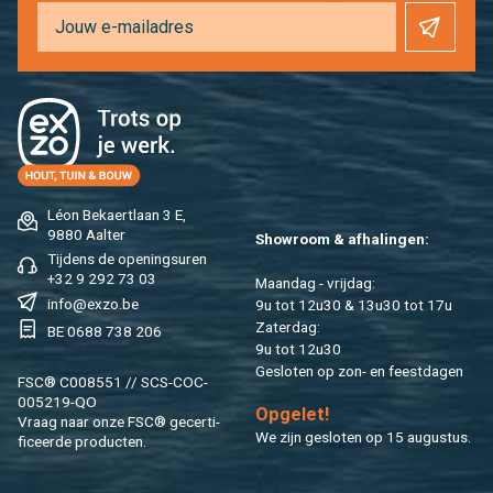
Léon Be­kaert­laan 3 E,
9880 Aal­ter
Show­room & af­ha­lin­gen:
Tij­dens de ope­nings­uren
+32 9 292 73 03
Maan­dag - vrij­dag:
info@​exzo.​be
9u tot 12u30 & 13u30 tot 17u
Za­ter­dag:
BE 0688 738 206
9u tot 12u30
Ge­slo­ten op zon- en feest­da­gen
FSC® C008551 // SCS-COC-
005219-QO
Op­ge­let!
Vraag naar onze FSC® ge­cer­ti­
We zijn ge­slo­ten op 15 au­gus­tus.
fi­ceer­de pro­duc­ten.