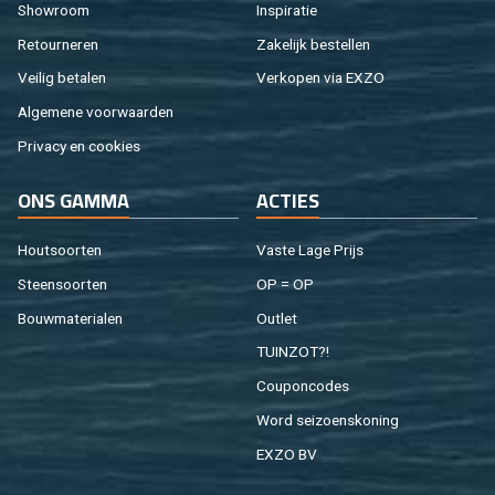
Show­room
In­spi­ra­tie
Re­tour­ne­ren
Za­ke­lijk be­stel­len
Vei­lig be­ta­len
Ver­ko­pen via EXZO
Al­ge­me­ne voor­waar­den
Pri­va­cy en coo­kies
ONS GAMMA
AC­TIES
Hout­soor­ten
Vaste Lage Prijs
Steen­soor­ten
OP = OP
Bouw­ma­te­ri­a­len
Out­let
TUIN­ZOT?!
Cou­pon­co­des
Word sei­zoens­ko­ning
EXZO BV