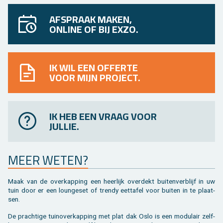
AFSPRAAK MAKEN,
ONLINE OF BIJ EXZO.
IK WIL EEN OFFERTE
VOOR MIJN PROJECT.
IK HEB EEN VRAAG VOOR
JULLIE.
MEER WETEN?
Maak van de over­kap­ping een heer­lijk over­dekt bui­ten­ver­blijf in uw
tuin door er een loun­ge­set of tren­dy eet­ta­fel voor bui­ten in te plaat­
sen.
De prach­ti­ge tuin­over­kap­ping met plat dak Oslo is een mo­du­lair zelf­