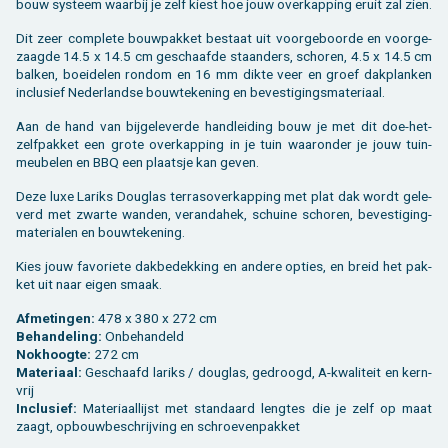
bouw sys­teem waar­bij je zelf kiest hoe jouw over­kap­ping eruit zal zien.
Dit zeer com­ple­te bouw­pak­ket be­staat uit voor­ge­boor­de en voor­ge­
zaag­de 14.5 x 14.5 cm ge­schaaf­de staan­ders, scho­ren, 4.5 x 14.5 cm
bal­ken, boei­de­len rond­om en 16 mm dikte veer en groef dak­plan­ken
in­clu­sief Ne­der­land­se bouw­te­ke­ning en be­ves­ti­gings­ma­te­ri­aal.
Aan de hand van bij­ge­le­ver­de hand­lei­ding bouw je met dit doe-het-
zelf­pak­ket een grote over­kap­ping in je tuin waar­on­der je jouw tuin­
meu­be­len en BBQ een plaats­je kan geven.
Deze luxe La­riks Dou­g­las ter­ras­over­kap­ping met plat dak wordt ge­le­
verd met zwar­te wan­den, ve­ran­da­hek, schui­ne scho­ren, be­ves­ti­ging­
ma­te­ri­a­len en bouw­te­ke­ning.
Kies jouw fa­vo­rie­te dak­be­dek­king en an­de­re op­ties, en breid het pak­
ket uit naar eigen smaak.
Af­me­tin­gen:
478 x 380 x 272 cm
Be­han­de­ling:
On­be­han­deld
Nok­hoog­te:
272 cm
Ma­te­ri­aal:
Ge­schaafd la­riks / dou­g­las, ge­droogd, A-kwa­li­teit en kern­
vrij
In­clu­sief:
Ma­te­ri­aal­lijst met stan­daard leng­tes die je zelf op maat
zaagt, op­bouw­be­schrij­ving en schroe­ven­pak­ket