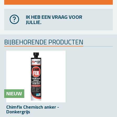
IK HEB EEN VRAAG VOOR
JULLIE.
BIJ­BE­HO­REN­DE PRO­DUC­TEN
NIEUW
Chim­fix Che­misch anker -
Don­ker­grijs