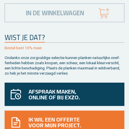
IN DE WINKELWAGEN
WIST JE DAT?
Be­stel best 10% meer.
On­danks onze zorg­vul­di­ge se­lec­tie kun­nen plan­ken na­tuur­lij­ke on­ef­
fen­he­den heb­ben zoals kno­pen, een scheur, een lo­kaal kleur­ver­schil,
een lich­te be­scha­di­ging. Plaats de plan­ken maxi­maal in wild­ver­band,
zo heb je het min­ste ver­zaagd ver­lies.
AFSPRAAK MAKEN,
ONLINE OF BIJ EXZO.
IK WIL EEN OFFERTE
VOOR MIJN PROJECT.