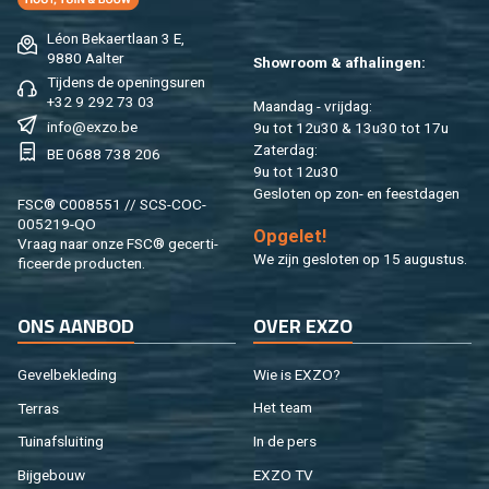
Léon Be­kaert­laan 3 E,
9880 Aal­ter
Show­room & af­ha­lin­gen:
Tij­dens de ope­nings­uren
+32 9 292 73 03
Maan­dag - vrij­dag:
info@​exzo.​be
9u tot 12u30 & 13u30 tot 17u
Za­ter­dag:
BE 0688 738 206
9u tot 12u30
Ge­slo­ten op zon- en feest­da­gen
FSC® C008551 // SCS-COC-
005219-QO
Op­ge­let!
Vraag naar onze FSC® ge­cer­ti­
We zijn ge­slo­ten op 15 au­gus­tus.
fi­ceer­de pro­duc­ten.
ONS AAN­BOD
OVER EXZO
Ge­vel­be­kle­ding
Wie is EXZO?
Ter­ras
Het team
Tuin­af­slui­ting
In de pers
Bij­ge­bouw
EXZO TV