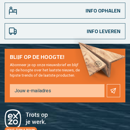
INFO OPHALEN
INFO LEVEREN
BLIJF OP DE HOOG­TE!
Abon­neer je op onze nieuws­brief en blijf
op de hoog­te over het laat­ste nieuws, de
hip­s­te trends of de laat­ste pro­duc­ten.