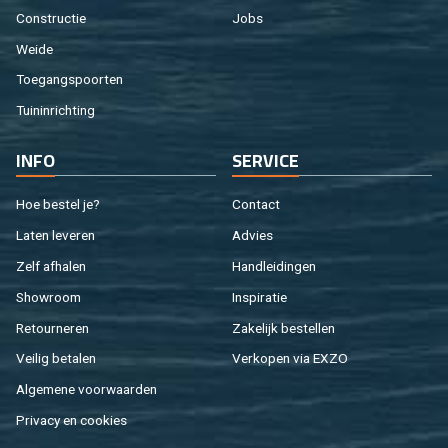
Con­struc­tie
Jobs
Weide
Toe­gangs­poor­ten
Tuin­in­rich­ting
INFO
SER­VI­CE
Hoe be­stel je?
Con­tact
Laten le­ve­ren
Ad­vies
Zelf af­ha­len
Hand­lei­din­gen
Show­room
In­spi­ra­tie
Re­tour­ne­ren
Za­ke­lijk be­stel­len
Vei­lig be­ta­len
Ver­ko­pen via EXZO
Al­ge­me­ne voor­waar­den
Pri­va­cy en coo­kies