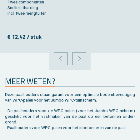
Twee com­po­nen­ten
Snel­le uit­har­ding
Incl. twee mengtui­ten
€ 12,42 / stuk
VORIGE
VOLGENDE
MEER WETEN?
Deze paal­hou­ders staan ga­rant voor een op­ti­ma­le bo­dem­be­ves­ti­ging
van WPC-palen voor het Jumbo WPC-tuin­scherm.
- De paal­hou­ders voor de WPC-palen (voor het Jumbo WPC-scherm)
ge­schikt voor het vast­ma­ken van de paal op een be­ton­nen on­der­
grond.
- Paal­hou­ders voor WPC-palen voor het in­be­ton­ne­ren van de paal.