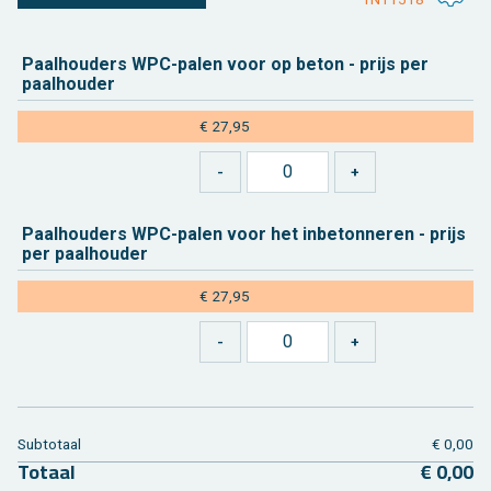
Paal­hou­ders WPC-palen voor op beton - prijs per
paal­hou­der
€ 27,95
Paal­hou­ders WPC-palen voor het in­be­ton­ne­ren - prijs
per paal­hou­der
€ 27,95
Sub­to­taal
€ 0,00
To­taal
€ 0,00