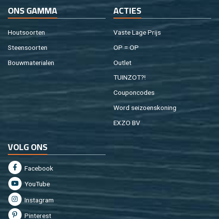
ONS GAMMA
AC­TIES
Hout­soor­ten
Vaste Lage Prijs
Steen­soor­ten
OP = OP
Bouw­ma­te­ri­a­len
Out­let
TUIN­ZOT?!
Cou­pon­co­des
Word sei­zoens­ko­ning
EXZO BV
VOLG ONS
Fa­cebook
You­Tu­be
In­st­agram
Pin­te­rest