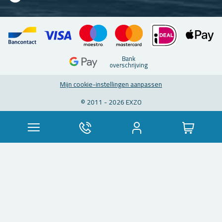
Bank
over­schrij­ving
Mijn coo­kie-in­stel­lin­gen aan­pas­sen
© 2011 - 2026 EXZO