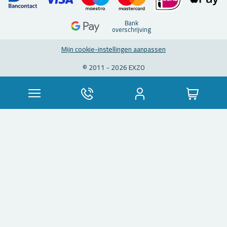
Bank
over­schrij­ving
Mijn coo­kie-in­stel­lin­gen aan­pas­sen
© 2011 - 2026 EXZO