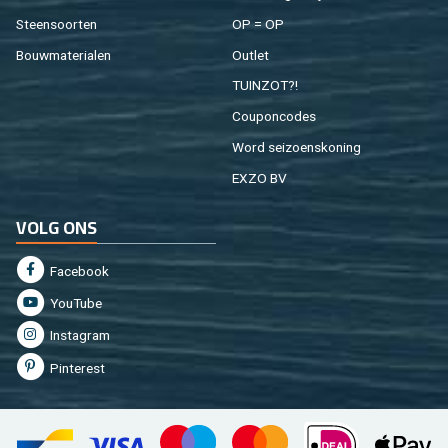
Steen­soor­ten
OP = OP
Bouw­ma­te­ri­a­len
Out­let
TUIN­ZOT?!
Cou­pon­co­des
Word sei­zoens­ko­ning
EXZO BV
VOLG ONS
Fa­cebook
You­Tu­be
In­st­agram
Pin­te­rest