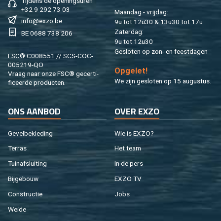
Tij­dens de ope­nings­uren
+32 9 292 73 03
Maan­dag - vrij­dag:
info@​exzo.​be
9u tot 12u30 & 13u30 tot 17u
Za­ter­dag:
BE 0688 738 206
9u tot 12u30
Ge­slo­ten op zon- en feest­da­gen
FSC® C008551 // SCS-COC-
005219-QO
Op­ge­let!
Vraag naar onze FSC® ge­cer­ti­
We zijn ge­slo­ten op 15 au­gus­tus.
fi­ceer­de pro­duc­ten.
ONS AAN­BOD
OVER EXZO
Ge­vel­be­kle­ding
Wie is EXZO?
Ter­ras
Het team
Tuin­af­slui­ting
In de pers
Bij­ge­bouw
EXZO TV
Con­struc­tie
Jobs
Weide