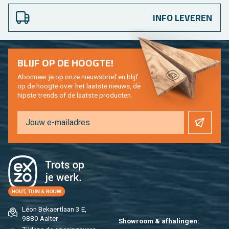
INFO LEVEREN
BLIJF OP DE HOOG­TE!
Abon­neer je op onze nieuws­brief en blijf
op de hoog­te over het laat­ste nieuws, de
hip­s­te trends of de laat­ste pro­duc­ten.
Léon Be­kaert­laan 3 E,
9880 Aal­ter
Show­room & af­ha­lin­gen: