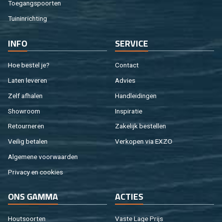
Toe­gangs­poor­ten
Tuin­in­rich­ting
INFO
SER­VI­CE
Hoe be­stel je?
Con­tact
Laten le­ve­ren
Ad­vies
Zelf af­ha­len
Hand­lei­din­gen
Show­room
In­spi­ra­tie
Re­tour­ne­ren
Za­ke­lijk be­stel­len
Vei­lig be­ta­len
Ver­ko­pen via EXZO
Al­ge­me­ne voor­waar­den
Pri­va­cy en coo­kies
ONS GAMMA
AC­TIES
Hout­soor­ten
Vaste Lage Prijs