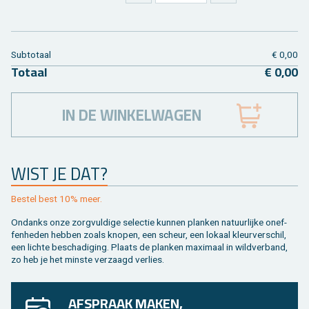
Sub­to­taal
€ 0,00
To­taal
€ 0,00
IN DE WINKELWAGEN
WIST JE DAT?
Be­stel best 10% meer.
On­danks onze zorg­vul­di­ge se­lec­tie kun­nen plan­ken na­tuur­lij­ke on­ef­
fen­he­den heb­ben zoals kno­pen, een scheur, een lo­kaal kleur­ver­schil,
een lich­te be­scha­di­ging. Plaats de plan­ken maxi­maal in wild­ver­band,
zo heb je het min­ste ver­zaagd ver­lies.
AFSPRAAK MAKEN,