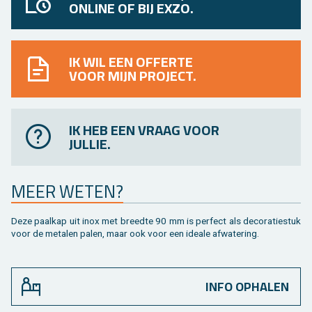
ONLINE OF BIJ EXZO.
IK WIL EEN OFFERTE
VOOR MIJN PROJECT.
IK HEB EEN VRAAG VOOR
JULLIE.
MEER WETEN?
Deze paal­kap uit inox met breed­te 90 mm is per­fect als de­co­ra­tie­stuk
voor de me­ta­len palen, maar ook voor een ide­a­le af­wa­te­ring.
INFO OPHALEN