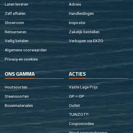
Laten le­ve­ren
Ad­vies
Zelf af­ha­len
Hand­lei­din­gen
Show­room
In­spi­ra­tie
Re­tour­ne­ren
Za­ke­lijk be­stel­len
Vei­lig be­ta­len
Ver­ko­pen via EXZO
Al­ge­me­ne voor­waar­den
Pri­va­cy en coo­kies
ONS GAMMA
AC­TIES
Hout­soor­ten
Vaste Lage Prijs
Steen­soor­ten
OP = OP
Bouw­ma­te­ri­a­len
Out­let
TUIN­ZOT?!
Cou­pon­co­des
Word sei­zoens­ko­ning