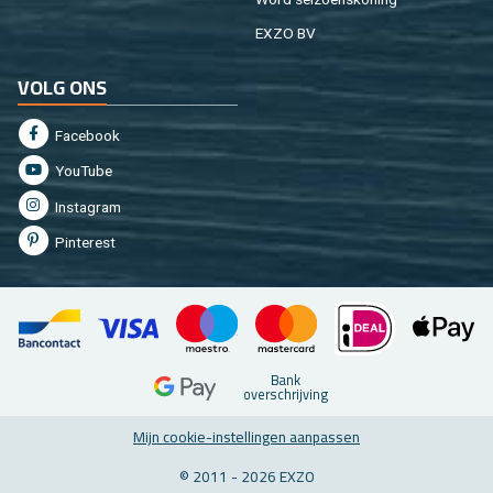
EXZO BV
VOLG ONS
Fa­cebook
You­Tu­be
In­st­agram
Pin­te­rest
Bank
over­schrij­ving
Mijn coo­kie-in­stel­lin­gen aan­pas­sen
© 2011 - 2026 EXZO