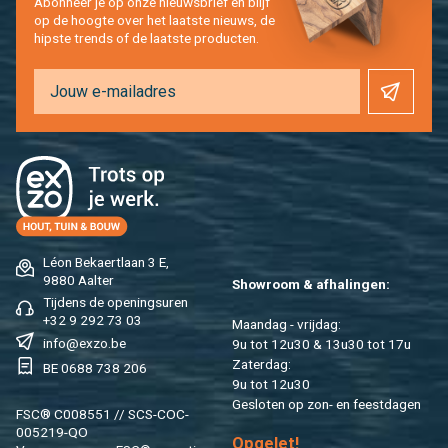
Abon­neer je op onze nieuws­brief en blijf
op de hoog­te over het laat­ste nieuws, de
hip­s­te trends of de laat­ste pro­duc­ten.
Léon Be­kaert­laan 3 E,
9880 Aal­ter
Show­room & af­ha­lin­gen:
Tij­dens de ope­nings­uren
+32 9 292 73 03
Maan­dag - vrij­dag:
info@​exzo.​be
9u tot 12u30 & 13u30 tot 17u
Za­ter­dag:
BE 0688 738 206
9u tot 12u30
Ge­slo­ten op zon- en feest­da­gen
FSC® C008551 // SCS-COC-
005219-QO
Op­ge­let!