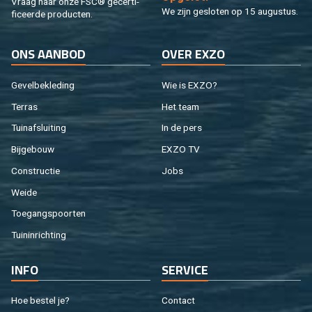
Vraag naar onze FSC® ge­cer­ti­
We zijn ge­slo­ten op 15 au­gus­tus.
fi­ceer­de pro­duc­ten.
ONS AAN­BOD
OVER EXZO
Ge­vel­be­kle­ding
Wie is EXZO?
Ter­ras
Het team
Tuin­af­slui­ting
In de pers
Bij­ge­bouw
EXZO TV
Con­struc­tie
Jobs
Weide
Toe­gangs­poor­ten
Tuin­in­rich­ting
INFO
SER­VI­CE
Hoe be­stel je?
Con­tact