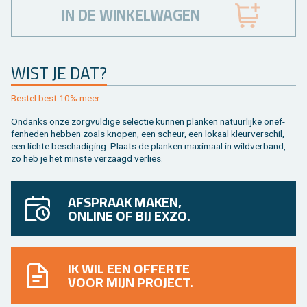
IN DE WINKELWAGEN
WIST JE DAT?
Be­stel best 10% meer.
On­danks onze zorg­vul­di­ge se­lec­tie kun­nen plan­ken na­tuur­lij­ke on­ef­
fen­he­den heb­ben zoals kno­pen, een scheur, een lo­kaal kleur­ver­schil,
een lich­te be­scha­di­ging. Plaats de plan­ken maxi­maal in wild­ver­band,
zo heb je het min­ste ver­zaagd ver­lies.
AFSPRAAK MAKEN,
ONLINE OF BIJ EXZO.
IK WIL EEN OFFERTE
VOOR MIJN PROJECT.