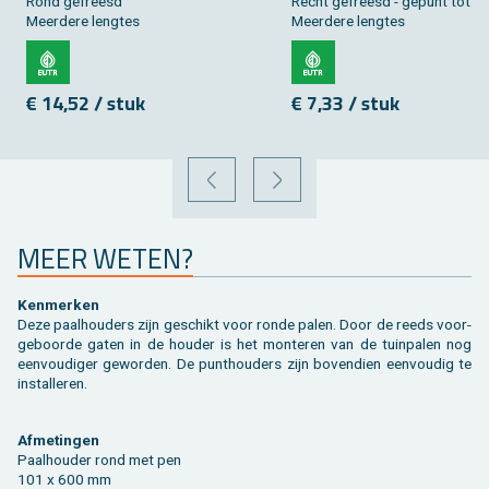
Rond ge­freesd
Recht ge­freesd - ge­punt tot 3
Meer­de­re leng­tes
Meer­de­re leng­tes
€ 14,52 / stuk
€ 7,33 / stuk
VORIGE
VOLGENDE
MEER WETEN?
Ken­mer­ken
Deze paal­hou­ders zijn ge­schikt voor ronde palen. Door de reeds voor­
ge­boor­de gaten in de hou­der is het mon­te­ren van de tuin­pa­len nog
een­vou­di­ger ge­wor­den. De punt­hou­ders zijn bo­ven­dien een­vou­dig te
in­stal­le­ren.
Af­me­tin­gen
Paal­hou­der rond met pen
101 x 600 mm