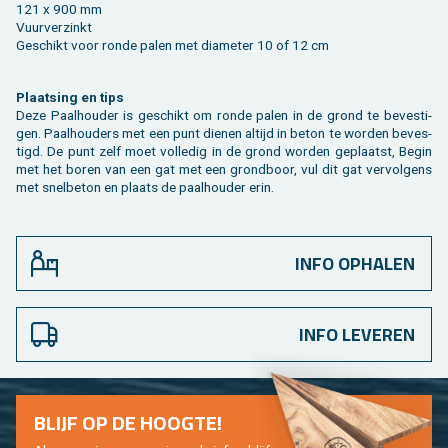
121 x 900 mm
Vuur­ver­zinkt
Ge­schikt voor ronde palen met dia­me­ter 10 of 12 cm
Plaat­sing en tips
Deze Paal­hou­der is ge­schikt om ronde palen in de grond te be­ves­ti­
gen. Paal­hou­ders met een punt die­nen al­tijd in beton te wor­den be­ves­
tigd. De punt zelf moet vol­le­dig in de grond wor­den ge­plaatst, Begin
met het boren van een gat met een grond­boor, vul dit gat ver­vol­gens
met snel­be­ton en plaats de paal­hou­der erin.
INFO OPHALEN
INFO LEVEREN
BLIJF OP DE HOOG­TE!