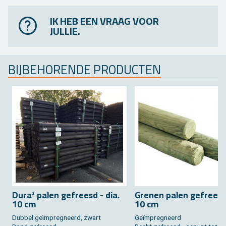
IK HEB EEN VRAAG VOOR
JULLIE.
BIJ­BE­HO­REN­DE PRO­DUC­TEN
Dura² palen ge­freesd - dia.
Gre­nen palen ge­freesd 
10 cm
10 cm
Dub­bel geïmpreg­neerd, zwart
Geïmpreg­neerd