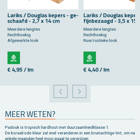
La­riks / Dou­g­las ke­pers - ge­
La­riks / Dou­g­las ke­per
schaafd - 2,7 x 14 cm
fijn­be­zaagd - 3,5 x 15
Meer­de­re leng­tes
Meer­de­re leng­tes
Recht­hoe­kig
Recht­hoe­kig
Af­ge­werk­te look
Ruw/rus­tie­ke look
€ 4,95 / lm
€ 4,40 / lm
VORIGE
VOLGENDE
MEER WETEN?
Pa­douk is tro­pisch hard­hout met duur­zaam­heid­klas­se 1.
De ko­raal­ro­de kleur zal snel ver­an­de­ren in een bruin­ach­ti­ge tint, om na
en­ke­le maan­den heel mooi egaal te ver­grij­zen.