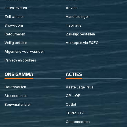
Laten le­ve­ren
Ad­vies
Zelf af­ha­len
Hand­lei­din­gen
Show­room
In­spi­ra­tie
Re­tour­ne­ren
Za­ke­lijk be­stel­len
Vei­lig be­ta­len
Ver­ko­pen via EXZO
Al­ge­me­ne voor­waar­den
Pri­va­cy en coo­kies
ONS GAMMA
AC­TIES
Hout­soor­ten
Vaste Lage Prijs
Steen­soor­ten
OP = OP
Bouw­ma­te­ri­a­len
Out­let
TUIN­ZOT?!
Cou­pon­co­des