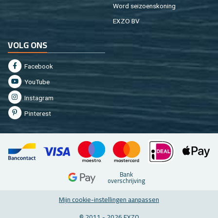
Word sei­zoens­ko­ning
EXZO BV
VOLG ONS
Fa­cebook
You­Tu­be
In­st­agram
Pin­te­rest
Bank
over­schrij­ving
Mijn coo­kie-in­stel­lin­gen aan­pas­sen
© 2011 - 2026 EXZO