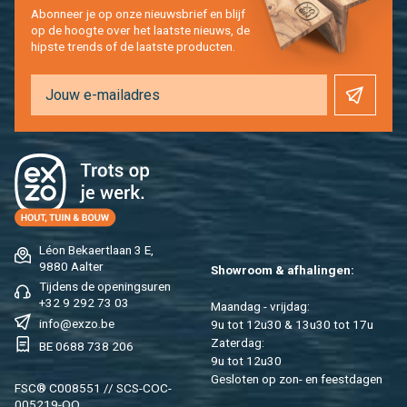
Abon­neer je op onze nieuws­brief en blijf
op de hoog­te over het laat­ste nieuws, de
hip­s­te trends of de laat­ste pro­duc­ten.
Léon Be­kaert­laan 3 E,
9880 Aal­ter
Show­room & af­ha­lin­gen:
Tij­dens de ope­nings­uren
+32 9 292 73 03
Maan­dag - vrij­dag:
info@​exzo.​be
9u tot 12u30 & 13u30 tot 17u
Za­ter­dag:
BE 0688 738 206
9u tot 12u30
Ge­slo­ten op zon- en feest­da­gen
FSC® C008551 // SCS-COC-
005219-QO