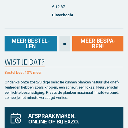
€ 12,87
Uit­ver­kocht
MEER BE­STEL­
MEER BE­SPA­
=
LEN
REN!
WIST JE DAT?
Be­stel best 10% meer.
On­danks onze zorg­vul­di­ge se­lec­tie kun­nen plan­ken na­tuur­lij­ke on­ef­
fen­he­den heb­ben zoals kno­pen, een scheur, een lo­kaal kleur­ver­schil,
een lich­te be­scha­di­ging. Plaats de plan­ken maxi­maal in wild­ver­band,
zo heb je het min­ste ver­zaagd ver­lies.
AFSPRAAK MAKEN,
ONLINE OF BIJ EXZO.