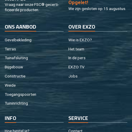
Op­ge­let!
Vraag naar onze FSC® ge­cer­ti­
We zijn ge­slo­ten op 15 au­gus­tus.
fi­ceer­de pro­duc­ten.
ONS AAN­BOD
OVER EXZO
Ge­vel­be­kle­ding
Wie is EXZO?
Ter­ras
Het team
Tuin­af­slui­ting
In de pers
Bij­ge­bouw
EXZO TV
Con­struc­tie
Jobs
Weide
Toe­gangs­poor­ten
Tuin­in­rich­ting
INFO
SER­VI­CE
Hoe be­stel je?
Con­tact