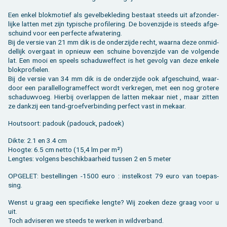
Een enkel blok­mo­tief als ge­vel­be­kle­ding be­staat steeds uit af­zon­der­
lij­ke lat­ten met zijn ty­pi­sche pro­fi­le­ring. De bo­ven­zij­de is steeds af­ge­
schuind voor een per­fec­te af­wa­te­ring.
Bij de ver­sie van 21 mm dik is de on­der­zij­de recht, waar­na deze on­mid­
del­lijk over­gaat in op­nieuw een schui­ne bo­ven­zij­de van de vol­gen­de
lat. Een mooi en speels scha­du­wef­fect is het ge­volg van deze en­ke­le
blok­pro­fie­len.
Bij de ver­sie van 34 mm dik is de on­der­zij­de ook af­ge­schuind, waar­
door een pa­ral­lel­lo­gramef­fect wordt ver­kre­gen, met een nog gro­te­re
scha­duw­voeg. Hier­bij over­lap­pen de lat­ten me­kaar niet , maar zit­ten
ze dank­zij een tand-groef­ver­bin­ding per­fect vast in me­kaar.
Hout­soort: pa­douk (pa­dou­ck, pa­doek)
Dikte: 2.1 en 3.4 cm
Hoog­te: 6.5 cm netto (15,4 lm per m²)
Leng­tes: vol­gens be­schik­baar­heid tus­sen 2 en 5 meter
OP­GE­LET: be­stel­lin­gen -1500 euro : in­stel­kost 79 euro van toe­pas­
sing.
Wenst u graag een spe­ci­fie­ke leng­te? Wij zoe­ken deze graag voor u
uit.
Toch ad­vi­se­ren we steeds te wer­ken in wild­ver­band.