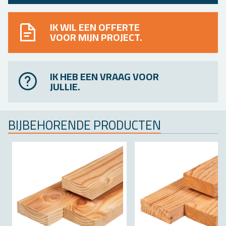
IK WIL EEN OFFERTE
VOOR MIJN PROJECT.
IK HEB EEN VRAAG VOOR
JULLIE.
BIJ­BE­HO­REN­DE PRO­DUC­TEN