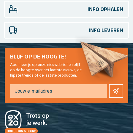
INFO OPHALEN
INFO LEVEREN
BLIJF OP DE HOOG­TE!
Abon­neer je op onze nieuws­brief en blijf
op de hoog­te over het laat­ste nieuws, de
hip­s­te trends of de laat­ste pro­duc­ten.