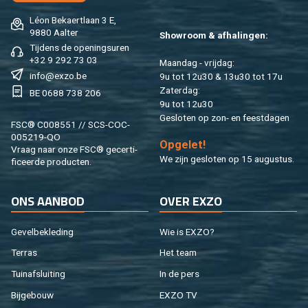
Léon Be­kaert­laan 3 E,
9880 Aal­ter
Show­room & af­ha­lin­gen:
Tij­dens de ope­nings­uren
+32 9 292 73 03
Maan­dag - vrij­dag:
info@​exzo.​be
9u tot 12u30 & 13u30 tot 17u
Za­ter­dag:
BE 0688 738 206
9u tot 12u30
Ge­slo­ten op zon- en feest­da­gen
FSC® C008551 // SCS-COC-
005219-QO
Op­ge­let!
Vraag naar onze FSC® ge­cer­ti­
We zijn ge­slo­ten op 15 au­gus­tus.
fi­ceer­de pro­duc­ten.
ONS AAN­BOD
OVER EXZO
Ge­vel­be­kle­ding
Wie is EXZO?
Ter­ras
Het team
Tuin­af­slui­ting
In de pers
Bij­ge­bouw
EXZO TV