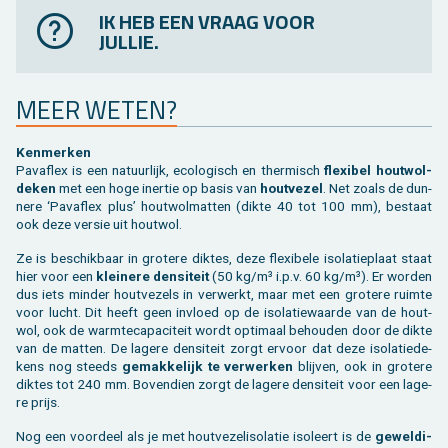
IK HEB EEN VRAAG VOOR
JULLIE.
MEER WETEN?
Ken­mer­ken
Pa­vaflex is een na­tuur­lijk, eco­lo­gisch en ther­misch
flexi­bel hout­wol­
de­ken
met een hoge in­er­tie op basis van
hout­ve­zel
. Net zoals de dun­
ne­re ‘Pa­vaflex plus’ hout­wol­mat­ten (dikte 40 tot 100 mm), be­staat
ook deze ver­sie uit hout­wol.
Ze is be­schik­baar in gro­te­re dik­tes, deze flexi­be­le iso­la­tie­plaat staat
hier voor een
klei­ne­re den­si­teit
(50 kg/m³ i.p.v. 60 kg/m³). Er wor­den
dus iets min­der hout­ve­zels in ver­werkt, maar met een gro­te­re ruim­te
voor lucht. Dit heeft geen in­vloed op de iso­la­tie­waar­de van de hout­
wol, ook de warm­te­ca­pa­ci­teit wordt op­ti­maal be­hou­den door de dikte
van de mat­ten. De la­ge­re den­si­teit zorgt er­voor dat deze iso­la­tie­de­
kens nog steeds
ge­mak­ke­lijk te ver­wer­ken
blij­ven, ook in gro­te­re
dik­tes tot 240 mm. Bo­ven­dien zorgt de la­ge­re den­si­teit voor een la­ge­
re prijs.
Nog een voor­deel als je met hout­ve­zel­iso­la­tie iso­leert is de
ge­wel­di­