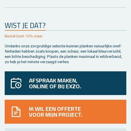
WIST JE DAT?
Be­stel best 10% meer.
On­danks onze zorg­vul­di­ge se­lec­tie kun­nen plan­ken na­tuur­lij­ke on­ef­
fen­he­den heb­ben zoals kno­pen, een scheur, een lo­kaal kleur­ver­schil,
een lich­te be­scha­di­ging. Plaats de plan­ken maxi­maal in wild­ver­band,
zo heb je het min­ste ver­zaagd ver­lies.
AFSPRAAK MAKEN,
ONLINE OF BIJ EXZO.
IK WIL EEN OFFERTE
VOOR MIJN PROJECT.