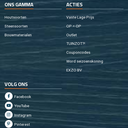
ONS GAMMA
AC­TIES
Hout­soor­ten
Vaste Lage Prijs
Steen­soor­ten
OP = OP
Bouw­ma­te­ri­a­len
Out­let
TUIN­ZOT?!
Cou­pon­co­des
Word sei­zoens­ko­ning
EXZO BV
VOLG ONS
Fa­cebook
You­Tu­be
In­st­agram
Pin­te­rest