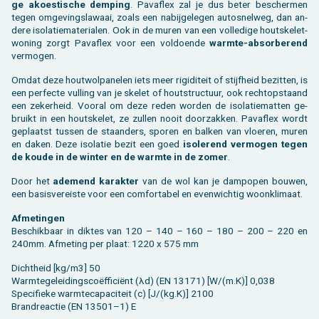
ge akoes­ti­sche dem­ping
. Pa­vaflex zal je dus beter be­scher­men
tegen om­ge­vings­la­waai, zoals een na­bij­ge­le­gen au­to­snel­weg, dan an­
de­re iso­la­tie­ma­te­ri­a­len. Ook in de muren van een vol­le­di­ge houtske­let­
wo­ning zorgt Pa­vaflex voor een vol­doen­de
warm­te-ab­sor­be­rend
ver­mo­gen.
Omdat deze hout­wol­pa­ne­len iets meer ri­gi­di­teit of stijf­heid be­zit­ten, is
een per­fec­te vul­ling van je ske­let of hout­struc­tuur, ook recht­op­staand
een ze­ker­heid. Voor­al om deze reden wor­den de iso­la­tie­mat­ten ge­
bruikt in een houtske­let, ze zul­len nooit door­zak­ken. Pa­vaflex wordt
ge­plaatst tus­sen de staan­ders, spo­ren en bal­ken van vloe­ren, muren
en daken. Deze iso­la­tie bezit een goed
iso­le­rend ver­mo­gen tegen
de koude in de win­ter en de warm­te in de zomer
.
Door het
ade­mend ka­rak­ter
van de wol kan je damp­o­pen bou­wen,
een ba­sis­ver­eis­te voor een com­for­ta­bel en even­wich­tig woon­kli­maat.
Af­me­tin­gen
Be­schik­baar in dik­tes van 120 – 140 – 160 – 180 – 200 – 220 en
240mm. Af­me­ting per plaat: 1220 x 575 mm
Dicht­heid [kg/m3] 50
Warm­te­ge­lei­dings­coëfficiënt (λd) (EN 13171) [W/(m.K)] 0,038
Spe­ci­fie­ke warm­te­ca­pa­ci­teit (c) [J/(kg.K)] 2100
Brand­re­ac­tie (EN 13501–1) E