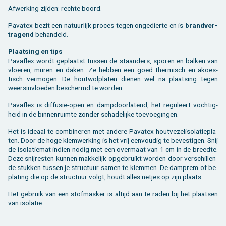
Af­wer­king zij­den: rech­te boord.
Pa­va­tex bezit een na­tuur­lijk pro­ces tegen on­ge­dier­te en is
brand­ver­
tra­gend
be­han­deld.
Plaat­sing en tips
Pa­vaflex wordt ge­plaatst tus­sen de staan­ders, spo­ren en bal­ken van
vloe­ren, muren en daken. Ze heb­ben een goed ther­misch en akoes­
tisch ver­mo­gen. De hout­wol­pla­ten die­nen wel na plaat­sing tegen
weers­in­vloe­den be­schermd te wor­den.
Pa­vaflex is dif­fu­sie-open en damp­door­la­tend, het re­gu­leert voch­tig­
heid in de bin­nen­ruim­te zon­der scha­de­lij­ke toe­voe­gin­gen.
Het is ide­aal te com­bi­ne­ren met an­de­re Pa­va­tex hout­ve­zel­iso­la­tie­pla­
ten. Door de hoge klem­wer­king is het vrij een­vou­dig te be­ves­ti­gen. Snij
de iso­la­tie­mat in­dien nodig met een over­maat van 1 cm in de breed­te.
Deze snij­res­ten kun­nen mak­ke­lijk op­ge­bruikt wor­den door ver­schil­len­
de stuk­ken tus­sen je struc­tuur samen te klem­men. De dam­p­rem of be­
pla­ting die op de struc­tuur volgt, houdt alles net­jes op zijn plaats.
Het ge­bruik van een stof­mas­ker is al­tijd aan te raden bij het plaat­sen
van iso­la­tie.