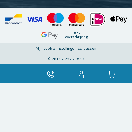
Bank
over­schrij­ving
Mijn coo­kie-in­stel­lin­gen aan­pas­sen
© 2011 - 2026 EXZO