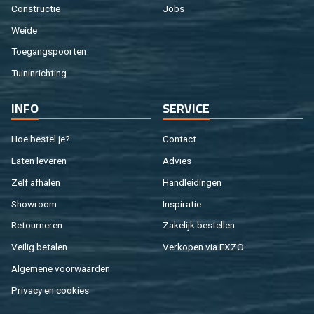
Con­struc­tie
Jobs
Weide
Toe­gangs­poor­ten
Tuin­in­rich­ting
INFO
SER­VI­CE
Hoe be­stel je?
Con­tact
Laten le­ve­ren
Ad­vies
Zelf af­ha­len
Hand­lei­din­gen
Show­room
In­spi­ra­tie
Re­tour­ne­ren
Za­ke­lijk be­stel­len
Vei­lig be­ta­len
Ver­ko­pen via EXZO
Al­ge­me­ne voor­waar­den
Pri­va­cy en coo­kies