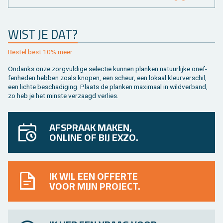
WIST JE DAT?
Be­stel best 10% meer.
On­danks onze zorg­vul­di­ge se­lec­tie kun­nen plan­ken na­tuur­lij­ke on­ef­
fen­he­den heb­ben zoals kno­pen, een scheur, een lo­kaal kleur­ver­schil,
een lich­te be­scha­di­ging. Plaats de plan­ken maxi­maal in wild­ver­band,
zo heb je het min­ste ver­zaagd ver­lies.
AFSPRAAK MAKEN,
ONLINE OF BIJ EXZO.
IK WIL EEN OFFERTE
VOOR MIJN PROJECT.