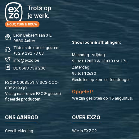
Léon Be­kaert­laan 3 E,
9880 Aal­ter
Show­room & af­ha­lin­gen:
Tij­dens de ope­nings­uren
+32 9 292 73 03
Maan­dag - vrij­dag:
info@​exzo.​be
9u tot 12u30 & 13u30 tot 17u
Za­ter­dag:
BE 0688 738 206
9u tot 12u30
Ge­slo­ten op zon- en feest­da­gen
FSC® C008551 // SCS-COC-
005219-QO
Op­ge­let!
Vraag naar onze FSC® ge­cer­ti­
We zijn ge­slo­ten op 15 au­gus­tus.
fi­ceer­de pro­duc­ten.
ONS AAN­BOD
OVER EXZO
Ge­vel­be­kle­ding
Wie is EXZO?