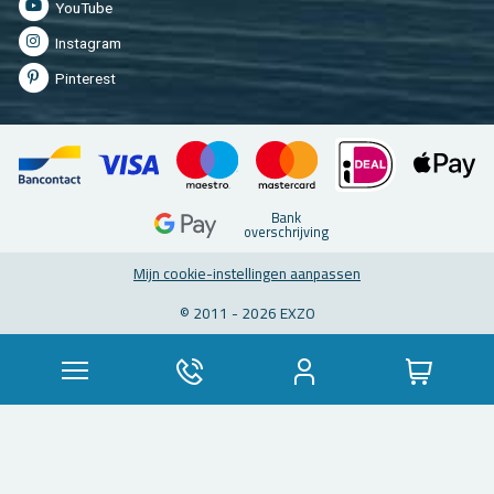
You­Tu­be
In­st­agram
Pin­te­rest
Bank
over­schrij­ving
Mijn coo­kie-in­stel­lin­gen aan­pas­sen
© 2011 - 2026 EXZO