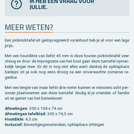
IK HEB EEN VRAAG VOOR
JULLIE.
MEER WETEN?
Een pick­nick­ta­fel uit geïmpreg­neerd vu­ren­hout heb je al voor een lage
prijs.
Met een hout­dik­te van liefst 45 mm is deze hou­ten pick­nick­ta­fel zeer
ste­vig en door de im­preg­na­tie van het hout gaat deze tuin­ta­fel op­mer­
ke­lijk lan­ger mee. En dit is nog niet alles want dank­zij de op­klap­ba­re
bank­jes zit je ook nog eens droog na een on­ver­wach­te zo­mer­se re­
gen­bui.
Met een leng­te van maar liefst drie meter kun­nen er min­stens acht per­
so­nen plaats­ne­men aan deze tuin­ta­fel. Nodig al je vrien­den of fa­mi­lie
uit en ge­niet van het bui­ten­le­ven!
Af­me­tin­gen:
300 x 154 x 74 cm
Af­me­tin­gen ta­fel­blad:
300 x 74,5 cm
Hout­dik­te:
4,5 cm
In­clu­sief:
Be­ves­ti­gings­ma­te­ri­a­len, op­klap­ba­re zit­tin­gen