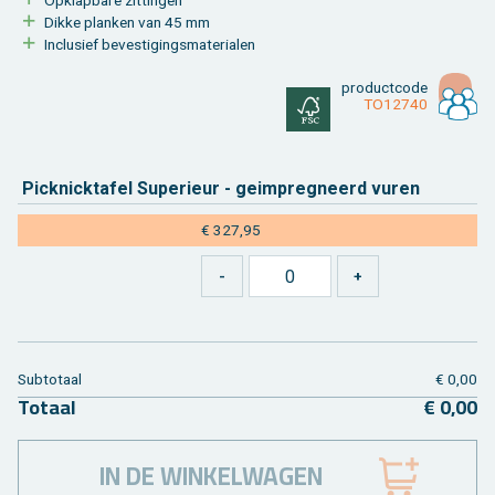
Dikke plan­ken van 45 mm
In­clu­sief be­ves­ti­gings­ma­te­ri­a­len
product­code
TO12740
Pick­nick­ta­fel Su­pe­ri­eur - geim­preg­neerd vuren
€ 327,95
Sub­to­taal
€ 0,00
To­taal
€ 0,00
IN DE WINKELWAGEN