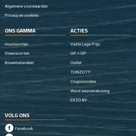
Al­ge­me­ne voor­waar­den
Pri­va­cy en coo­kies
ONS GAMMA
AC­TIES
Hout­soor­ten
Vaste Lage Prijs
Steen­soor­ten
OP = OP
Bouw­ma­te­ri­a­len
Out­let
TUIN­ZOT?!
Cou­pon­co­des
Word sei­zoens­ko­ning
EXZO BV
VOLG ONS
Fa­cebook