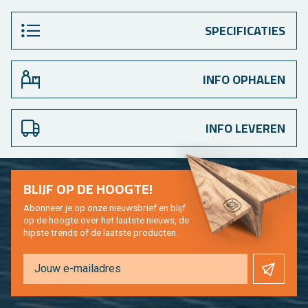
SPECIFICATIES
INFO OPHALEN
INFO LEVEREN
BLIJF OP DE HOOG­TE!
Abon­neer je op onze nieuws­brief en blijf
op de hoog­te over het laat­ste nieuws, de
hip­s­te trends of de laat­ste pro­duc­ten.