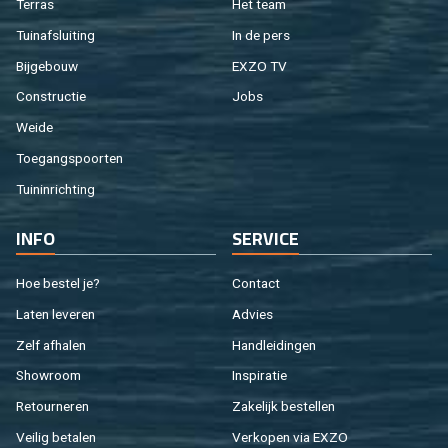
Ter­ras
Het team
Tuin­af­slui­ting
In de pers
Bij­ge­bouw
EXZO TV
Con­struc­tie
Jobs
Weide
Toe­gangs­poor­ten
Tuin­in­rich­ting
INFO
SER­VI­CE
Hoe be­stel je?
Con­tact
Laten le­ve­ren
Ad­vies
Zelf af­ha­len
Hand­lei­din­gen
Show­room
In­spi­ra­tie
Re­tour­ne­ren
Za­ke­lijk be­stel­len
Vei­lig be­ta­len
Ver­ko­pen via EXZO