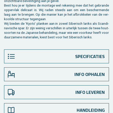
on­zicht­ba­re be­ves­ti­ging aan je gevel.
Best hou je er tij­dens de mon­ta­ge wel re­ke­ning mee dat het ge­bran­de
op­per­vlak de­li­caat is. Wij raden steeds aan om een be­scher­men­de
laag aan te bren­gen. Op die ma­nier kan je het af­brok­ke­len van de ver­
kool­de struc­tuur te­gen­gaan.
Wij bie­den de ‘Kyoto’ plan­ken aan in zowel Si­be­risch la­riks als Scan­di­
na­vi­sche spar. Er zijn wei­nig ver­schil­len in ui­ter­lijk tus­sen de twee hout­
soor­ten na de Ja­pan­se be­han­de­ling, maar wie een voor­keur heeft voor
duur­za­me­re ma­te­ri­a­len, kiest best voor het Si­be­risch la­riks.
SPECIFICATIES
INFO OPHALEN
INFO LEVEREN
HANDLEIDING