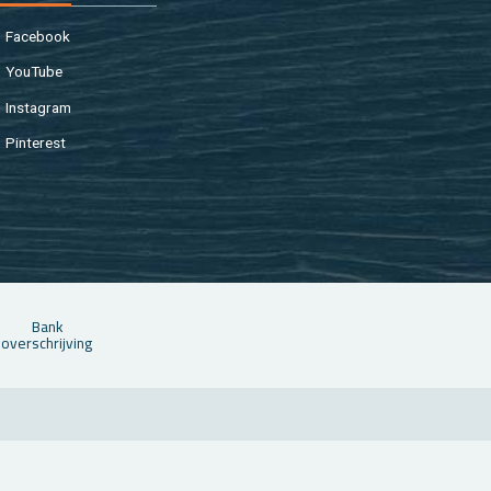
Fa­cebook
You­Tu­be
In­st­agram
Pin­te­rest
Bank
over­schrij­ving