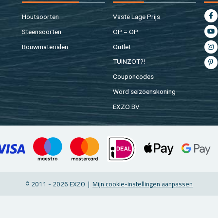
Hout­soor­ten
Vaste Lage Prijs
Steen­soor­ten
OP = OP
Bouw­ma­te­ri­a­len
Out­let
TUIN­ZOT?!
Cou­pon­co­des
Word sei­zoens­ko­ning
EXZO BV
© 2011 - 2026 EXZO |
Mijn coo­kie-in­stel­lin­gen aan­pas­sen