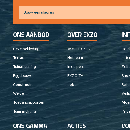
ONS AAN­BOD
OVER EXZO
IN
Ge­vel­be­kle­ding
Wie is EXZO?
Hoe b
Ter­ras
Het team
Laten
Tuin­af­slui­ting
In de pers
Zelf 
Bij­ge­bouw
EXZO TV
Sho
Con­struc­tie
Jobs
Re­to
Weide
Vei­li
Toe­gangs­poor­ten
Al­ge
Tuin­in­rich­ting
Pri­v
ONS GAMMA
AC­TIES
VO