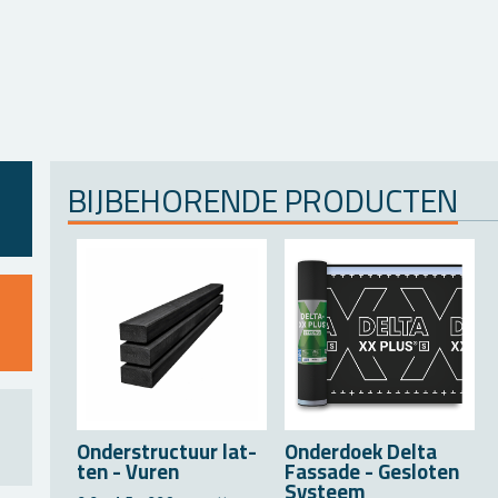
BIJ­BE­HO­REN­DE PRO­DUC­TEN
On­der­struc­tuur lat­
On­der­doek Delta
ten - Vuren
Fas­sa­de - Ge­slo­ten
Sys­teem