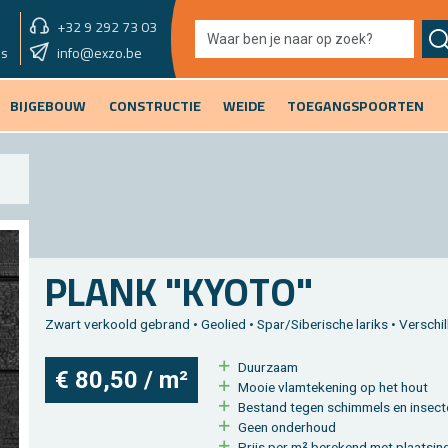
+32 9 292 73 03
showroom vandaag
info@exzo.be
9u - 12u30
es
BIJGEBOUW
CONSTRUCTIE
WEIDE
TOEGANGSPOORTEN
n
PLANK "KYOTO"
Zwart ver­koold ge­brand • Ge­o­lied • Spar/Si­be­ri­sche la­riks • Ver­schil­
Duur­zaam
€ 80,50 / m²
Mooie vlam­te­ke­ning op het hout
Be­stand tegen schim­mels en in­sec­
Geen on­der­houd
Prijs per m² be­re­kend met plaat­si