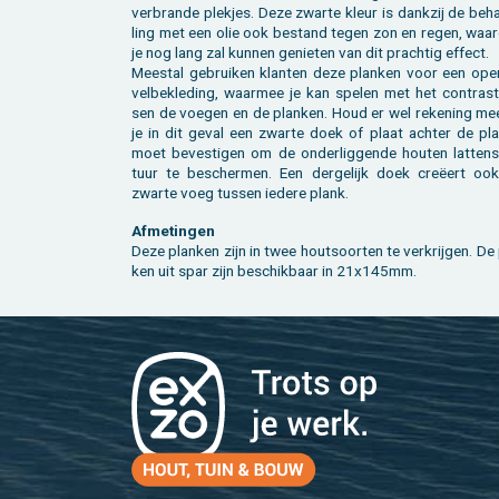
ver­bran­de plek­jes. Deze zwar­te kleur is dank­zij de be­h
ling met een olie ook be­stand tegen zon en regen, waar
je nog lang zal kun­nen ge­nie­ten van dit prach­tig ef­fect.
Mee­st­al ge­brui­ken klan­ten deze plan­ken voor een ope
vel­be­kle­ding, waar­mee je kan spe­len met het con­trast
sen de voe­gen en de plan­ken. Houd er wel re­ke­ning me
je in dit geval een zwar­te doek of plaat ach­ter de plan­ken
moet be­ves­ti­gen om de on­der­lig­gen­de hou­ten lat­ten­
tuur te be­scher­men. Een der­ge­lijk doek creëert oo
zwar­te voeg tus­sen ie­de­re plank.
Af­me­tin­gen
Deze plan­ken zijn in twee hout­soor­ten te ver­krij­gen. De
ken uit spar zijn be­schik­baar in 21x145mm.