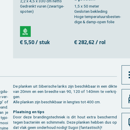
2,2 x 4,5 x 330 cm netto
Ge­drenkt vuren (zwart­ge­
1,5 x 50 meter
spo­ten)
Ge­slo­ten be­kle­ding
Hoge tem­pe­ra­tuurs­be­sten­
di­ge & damp-open folie
€ 5,50 / stuk
€ 282,62 / rol
De plan­ken uit Si­be­ri­sche la­riks zijn be­schik­baar in een dikte
ng­du­
van 20mm en een breed­te van 90, 120 of 140mm te ver­krij­
 ver­
gen.
gi’ of
Alle plan­ken zijn be­schik­baar in leng­tes tot 400 cm.
band.
Plaat­sing en tips
an je
Door deze bran­dings­tech­niek is dit hout extra be­schermd
ty­pi­
tegen bac­te­riën en schim­mels. Deze plan­ken heb­ben dus op
d mooi
dat vlak geen on­der­houd nodig! Sugoi (fan­tas­tisch)!
ui­ne