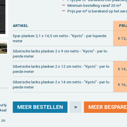
Mi­ni­mum be­stel­ling vanaf 20 m²
Prijs per m² is be­re­kend op het eer­st
AR­TI­KEL
PRI
Spar plan­ken 2,1 x 14,5 cm netto - "Kyoto" - per lo­pen­de
€ 12
meter
Si­be­ri­sche la­riks plan­ken 2 x 9 cm netto - "Kyoto" - per lo­
pen­de meter
Si­be­ri­sche la­riks plan­ken 2 x 12 cm netto - "Kyoto" - per lo­
€ 14
pen­de meter
Si­be­ri­sche la­riks plan­ken 2 x 14 cm netto - "Kyoto" - per lo­
€ 16
pen­de meter
r­lij­
MEER BE­STEL­LEN
=
MEER BE­SPA­RE
­kaal
, zo