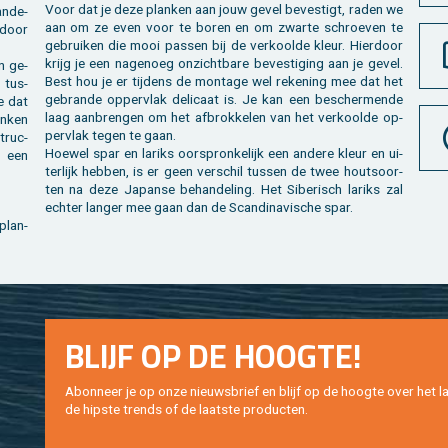
Voor dat je deze plan­ken aan jouw gevel be­ves­tigt, raden we
an­de­
aan om ze even voor te boren en om zwar­te schroe­ven te
­door
ge­brui­ken die mooi pas­sen bij de ver­kool­de kleur. Hier­door
krijg je een na­ge­noeg on­zicht­ba­re be­ves­ti­ging aan je gevel.
n ge­
Best hou je er tij­dens de mon­ta­ge wel re­ke­ning mee dat het
 tus­
ge­bran­de op­per­vlak de­li­caat is. Je kan een be­scher­men­de
e dat
laag aan­bren­gen om het af­brok­ke­len van het ver­kool­de op­
per­vlak tegen te gaan.
struc­
Hoe­wel spar en la­riks oor­spron­ke­lijk een an­de­re kleur en ui­
k een
ter­lijk heb­ben, is er geen ver­schil tus­sen de twee hout­soor­
ten na deze Ja­pan­se be­han­de­ling. Het Si­be­risch la­riks zal
ech­ter lan­ger mee gaan dan de Scan­di­na­vi­sche spar.
 plan­
BLIJF OP DE HOOG­TE!
Abon­neer je op onze nieuws­brief en blijf op de hoog­te over het la
de hip­s­te trends of de laat­ste pro­duc­ten.