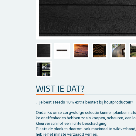
WIST JE DAT?
... je best steeds 10% extra be­stelt bij hout­pro­duc­ten?
On­danks onze zorg­vul­di­ge se­lec­tie kun­nen plan­ken na­tuu
ke on­ef­fen­he­den heb­ben zoals kno­pen, scheu­ren, een lo
kleur­ver­schil of een lich­te be­scha­di­ging.
Plaats de plan­ken daar­om ook maxi­maal in wild­ver­band
heb je het min­ste ver­zaagd ver­lies.