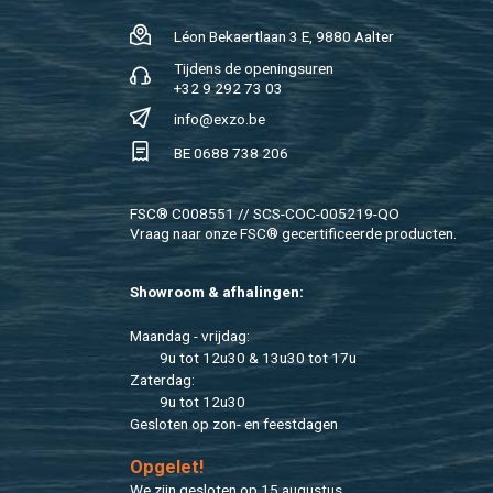
Léon Be­kaert­laan 3 E, 9880 Aal­ter
Tij­dens de ope­nings­uren
+32 9 292 73 03
info@​exzo.​be
BE 0688 738 206
FSC® C008551 // SCS-COC-005219-QO
Vraag naar onze FSC® ge­cer­ti­fi­ceer­de pro­duc­ten.
Show­room & af­ha­lin­gen:
Maan­dag - vrij­dag:
9u tot 12u30 & 13u30 tot 17u
Za­ter­dag:
9u tot 12u30
Ge­slo­ten op zon- en feest­da­gen
Op­ge­let!
We zijn ge­slo­ten op 15 au­gus­tus.