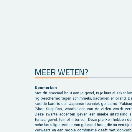
MEER WETEN?
Ken­mer­ken
Met dit spe­ci­aal hout aan je gevel, is je huis al zeker la
rig be­schermd tegen schim­mels, bac­te­riën en brand. De
kool­de kant is een Ja­pan­se tech­niek ge­naamd ‘Ya­k­i­su­
‘Shou Sugi Ban’, waar­bij een van de zij­den wordt ver­
Deze zwar­te ac­cen­ten geven een unie­ke uit­stra­ling a
ter­ras, gevel, tuin of in­te­ri­eur. Deze plan­ken heb­ben de 
sche kor­re­li­ge tex­tuur van ge­brand hout, die na een tij
ver­weert en een mooie com­bi­na­tie geeft met don­ker­br