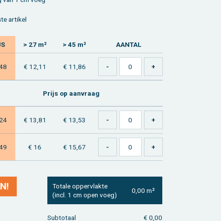
e ar­ti­kel
JS
> 27 m²
> 45 m²
AAN­TAL
,48
€ 12,11
€ 11,86
Prijs op aan­vraag
,24
€ 13,81
€ 13,53
,49
€ 16
€ 15,67
N!
To­ta­le op­per­vlak­te
0,00 m²
(incl. 1 cm open voeg)
Sub­to­taal
€ 0,00