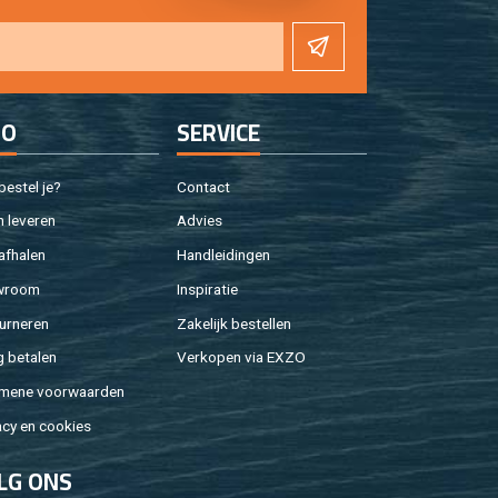
FO
SER­VI­CE
e­stel je?
Con­tact
 le­ve­ren
Ad­vies
af­ha­len
Hand­lei­din­gen
w­room
In­spi­ra­tie
ur­ne­ren
Za­ke­lijk be­stel­len
g be­ta­len
Ver­ko­pen via EXZO
­me­ne voor­waar­den
a­cy en coo­kies
LG ONS