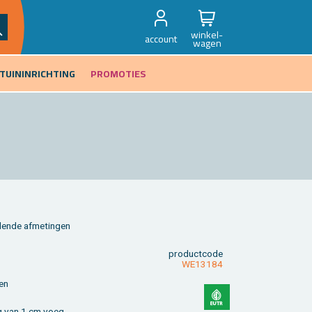
winkel-
account
wagen
TUININRICHTING
PROMOTIES
len­de af­me­tin­gen
product­code
WE13184
ten
ng van 1 cm voeg