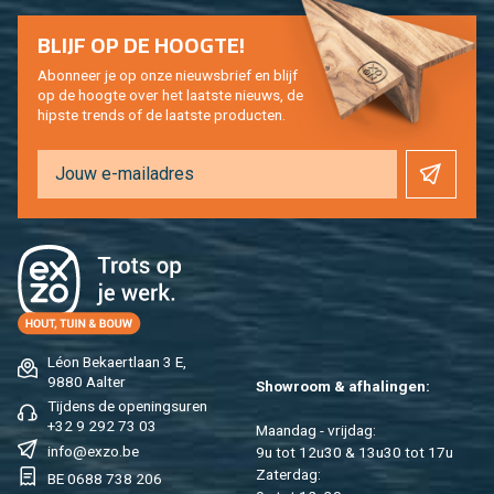
BLIJF OP DE HOOG­TE!
Abon­neer je op onze nieuws­brief en blijf
op de hoog­te over het laat­ste nieuws, de
hip­s­te trends of de laat­ste pro­duc­ten.
Léon Be­kaert­laan 3 E,
9880 Aal­ter
Show­room & af­ha­lin­gen:
Tij­dens de ope­nings­uren
+32 9 292 73 03
Maan­dag - vrij­dag:
info@​exzo.​be
9u tot 12u30 & 13u30 tot 17u
Za­ter­dag:
BE 0688 738 206