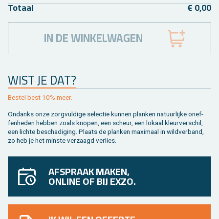
To­taal
€ 0,00
IN DE WINKELWAGEN
WIST JE DAT?
Be­stel best 10% meer.
On­danks onze zorg­vul­di­ge se­lec­tie kun­nen plan­ken na­tuur­lij­ke on­ef­
fen­he­den heb­ben zoals kno­pen, een scheur, een lo­kaal kleur­ver­schil,
een lich­te be­scha­di­ging. Plaats de plan­ken maxi­maal in wild­ver­band,
zo heb je het min­ste ver­zaagd ver­lies.
AFSPRAAK MAKEN,
ONLINE OF BIJ EXZO.