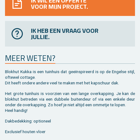
IK WIL EEN OFFERTE
VOOR MIJN PROJECT.
IK HEB EEN VRAAG VOOR
JULLIE.
MEER WETEN?
Blok­hut Kukka is een tuin­huis dat geeïnspi­reerd is op de En­gel­se stijl,
of­te­wel cot­ta­ge.
Dit heeft on­dere an­de­re veel te maken met het kap­schuur dak.
Het grote tuin­huis is voor­zien van een lange over­kap­ping. Je kan de
blok­hut be­tre­den via een dub­be­le bui­ten­deur of via een en­ke­le deur
onder de over­kap­ping. Zo hoef je niet al­tijd een om­me­tje te lopen.
Heel han­dig!
Dak­be­dek­king: op­ti­o­neel
Ex­clu­sief hou­ten vloer