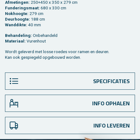
Af­me­tin­gen:
250+450 x 350 x 279 cm
Fun­de­rings­maat:
680 x 330 cm
Nok­hoog­te:
279 cm
Deur­hoog­te:
188 cm
Wand­dik­te:
40 mm
Be­han­de­ling:
On­be­han­deld
Ma­te­ri­aal:
Vu­ren­hout
Wordt ge­le­verd met losse roe­des voor ramen en deu­ren.
Kan ook ge­spie­geld op­ge­bouwd wor­den.
SPECIFICATIES
INFO OPHALEN
INFO LEVEREN