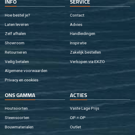
INFO
SER­VI­CE
Hoe be­stel je?
Con­tact
Laten le­ve­ren
Ad­vies
Zelf af­ha­len
Hand­lei­din­gen
Show­room
In­spi­ra­tie
Re­tour­ne­ren
Za­ke­lijk be­stel­len
Vei­lig be­ta­len
Ver­ko­pen via EXZO
Al­ge­me­ne voor­waar­den
Pri­va­cy en coo­kies
ONS GAMMA
AC­TIES
Hout­soor­ten
Vaste Lage Prijs
Steen­soor­ten
OP = OP
Bouw­ma­te­ri­a­len
Out­let