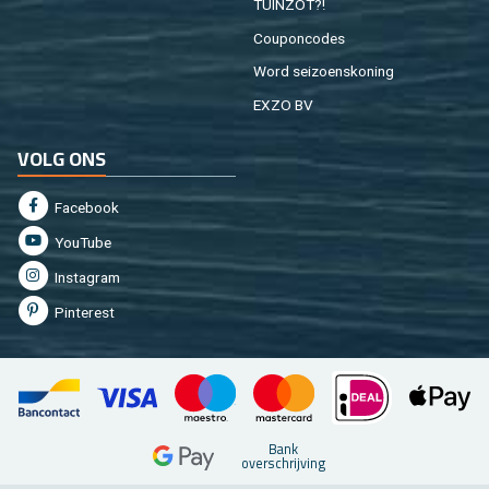
TUIN­ZOT?!
Cou­pon­co­des
Word sei­zoens­ko­ning
EXZO BV
VOLG ONS
Fa­cebook
You­Tu­be
In­st­agram
Pin­te­rest
Bank
over­schrij­ving