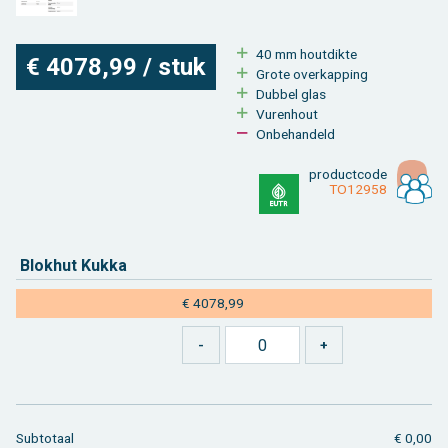
40 mm hout­dik­te
€ 4078,99 / stuk
Grote over­kap­ping
Dub­bel glas
Vu­ren­hout
On­be­han­deld
product­code
TO12958
Blok­hut Kukka
€ 4078,99
Sub­to­taal
€ 0,00