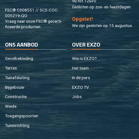
9u tot 12u30
Ge­slo­ten op zon- en feest­da­gen
FSC® C008551 // SCS-COC-
005219-QO
Op­ge­let!
Vraag naar onze FSC® ge­cer­ti­
We zijn ge­slo­ten op 15 au­gus­tus.
fi­ceer­de pro­duc­ten.
ONS AAN­BOD
OVER EXZO
Ge­vel­be­kle­ding
Wie is EXZO?
Ter­ras
Het team
Tuin­af­slui­ting
In de pers
Bij­ge­bouw
EXZO TV
Con­struc­tie
Jobs
Weide
Toe­gangs­poor­ten
Tuin­in­rich­ting