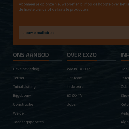
Abon­neer je op onze nieuws­brief en blijf op de hoog­te over het la
de hip­s­te trends of de laat­ste pro­duc­ten.
ONS AAN­BOD
OVER EXZO
IN
Ge­vel­be­kle­ding
Wie is EXZO?
Hoe b
Ter­ras
Het team
Laten
Tuin­af­slui­ting
In de pers
Zelf 
Bij­ge­bouw
EXZO TV
Sho
Con­struc­tie
Jobs
Re­to
Weide
Vei­li
Toe­gangs­poor­ten
Al­ge