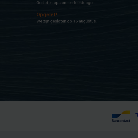
Ge­slo­ten op zon- en feest­da­gen
Op­ge­let!
We zijn ge­slo­ten op 15 au­gus­tus.