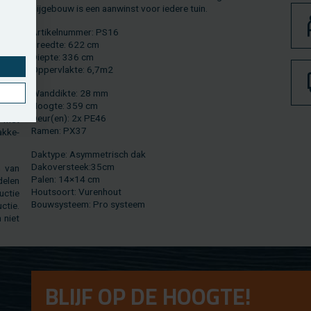
ruime
bij­ge­bouw is een aan­winst voor ie­de­re tuin.
et ge­
Ar­ti­kel­num­mer: PS16
n­keu­
Breed­te: 622 cm
g ple­
Diep­te: 336 cm
Op­per­vlak­te: 6,7m2
 uit­
Wand­dik­te: 28 mm
de 28
Hoog­te: 359 cm
­ven.
Deur(en): 2x PE46
m met
Ramen: PX37
k­ke­
Dak­ty­pe: Asym­me­trisch dak
Dak­over­steek:35cm
n van
Palen: 14×14 cm
e­len
Hout­soort: Vu­ren­hout
uc­tie
Bouw­sys­teem: Pro sys­teem
c­tie.
n niet
BLIJF OP DE HOOG­TE!