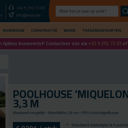
+32 9 292 73 03
showroom morgen
info@exzo.be
9u - 12u30 & 13u30 - 17u
es
BIJGEBOUW
CONSTRUCTIE
WEIDE
TOEGANGSPOORTEN
 tijdens bouwverlof
! Contacteer ons via
+32 9 292 73 03
o
POOL­HOU­SE 'MI­QUE­LON
3,3 M
Maat­werk mo­ge­lijk • Wand­dik­te 2,8 cm • PRO Hout­sta­pel­bouw
Stan­daard dub­bel­glas & 3-punts­sl