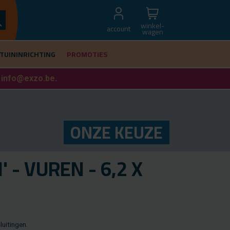
winkel-
account
wagen
TUININRICHTING
PROMOTIES
f
info@exzo.be
.
ONZE KEUZE
' - VUREN - 6,2 X
ui­tin­gen.