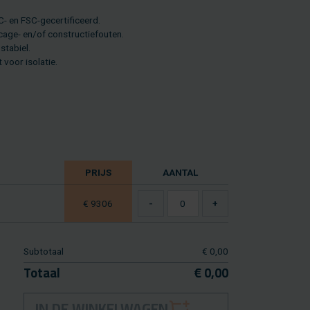
- en FSC-ge­cer­ti­fi­ceerd.
i­ca­ge- en/of con­struc­tie­fou­ten.
sta­biel.
voor iso­la­tie.
PRIJS
AAN­TAL
€ 9306
Sub­to­taal
€ 0,00
To­taal
€ 0,00
IN DE WINKELWAGEN