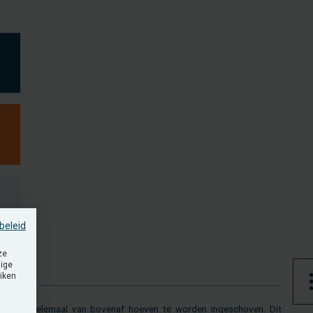
beleid
ze
dige
uiken
 ber­
he­le­maal van bo­ven­af hoe­ven te wor­den in­ge­scho­ven. Dit