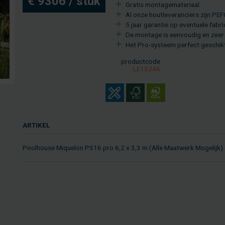
€ 9306 / stuk
Gra­tis mon­ta­ge­ma­te­ri­aal.
Al onze hout­le­ve­ran­ciers zijn PEFC
5 jaar ga­ran­tie op even­tu­e­le fa­br
De mon­ta­ge is een­vou­dig en zeer 
Het Pro-sys­teem per­fect ge­schikt 
product­code
LE15246
AR­TI­KEL
Pool­hou­se Mi­que­lon PS16 pro 6,2 x 3,3 m (Alle Maat­werk Mo­ge­lijk)