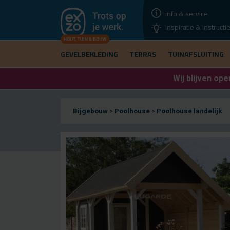
info & service
inspiratie & instructi
GEVELBEKLEDING
TERRAS
TUINAFSLUITING
Wij blijven
open
Bijgebouw
>
Poolhouse
>
Poolhouse landelijk