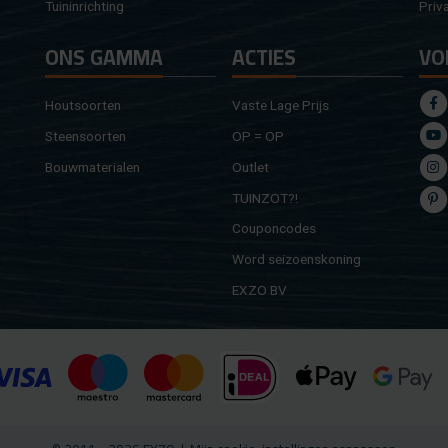
Tuin­in­rich­ting
Pri­v
ONS GAMMA
AC­TIES
VO
Hout­soor­ten
Vaste Lage Prijs
Steen­soor­ten
OP = OP
Bouw­ma­te­ri­a­len
Out­let
TUIN­ZOT?!
Cou­pon­co­des
Word sei­zoens­ko­ning
EXZO BV