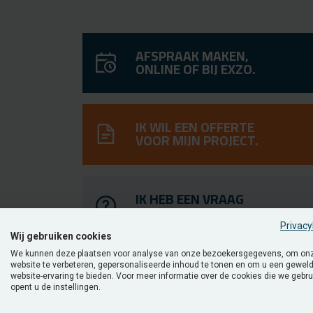
AFSPRAAK MAKEN,
ONLINE OF BIJ EXZO.
IK WIL EEN OFFERTE
VOOR MIJN PROJECT.
IK HEB EEN VRAAG
VOOR JULLIE.
Privacy
Wij gebruiken cookies
We kunnen deze plaatsen voor analyse van onze bezoekersgegevens, om on
MEER WETEN?
website te verbeteren, gepersonaliseerde inhoud te tonen en om u een gewel
website-ervaring te bieden. Voor meer informatie over de cookies die we gebr
opent u de instellingen.
Op zoek naar een over­dekt ter­ras met een prak­ti­sche