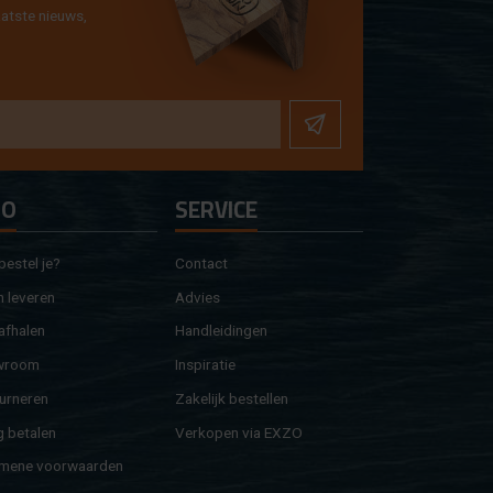
at­ste nieuws,
FO
SER­VI­CE
e­stel je?
Con­tact
 le­ve­ren
Ad­vies
af­ha­len
Hand­lei­din­gen
w­room
In­spi­ra­tie
ur­ne­ren
Za­ke­lijk be­stel­len
g be­ta­len
Ver­ko­pen via EXZO
­me­ne voor­waar­den