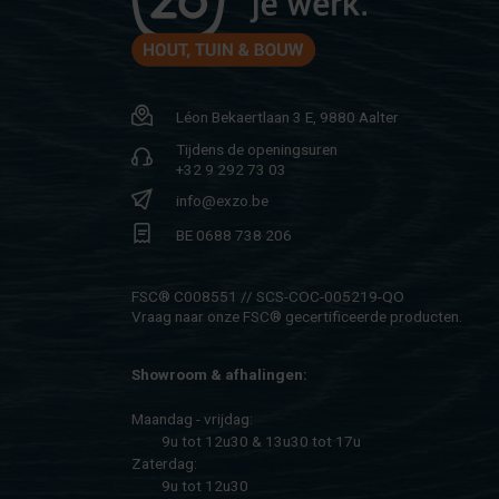
Léon Be­kaert­laan 3 E, 9880 Aal­ter
Tij­dens de ope­nings­uren
+32 9 292 73 03
info@​exzo.​be
BE 0688 738 206
FSC® C008551 // SCS-COC-005219-QO
Vraag naar onze FSC® ge­cer­ti­fi­ceer­de pro­duc­ten.
Show­room & af­ha­lin­gen:
Maan­dag - vrij­dag:
9u tot 12u30 & 13u30 tot 17u
Za­ter­dag:
9u tot 12u30