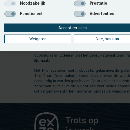
Noodzakelijk
Prestatie
ging? Met dit lan­de­lij­ke bij­ge­bouw met ber­ging en 
over­kap­ping kan je echt alle rich­tin­gen uit. Je kunt h
Functioneel
Advertenties
brui­ken als re­lax­ruim­te met een bui­ten­bar of als bui­te
ken. Dit ste­vig tijd­lo­ze tuin­ge­bouw zorgt voor ja­ren­lan
zier.
Accepteer alles
Dit pool­hou­se (622 x 336 cm) met asym­me­trisch dak is
Weigeren
Nee, pas aan
ge­voerd in het unie­ke Pro-sys­teem, daar­bij wor­den 
mm wand­de­len in de ro­buus­te 14x14 cm palen ge­scho
De af­ge­slo­ten ruim­te (6,7 m2) is voor­zien van 1 raa
dub­bel­glas en 2 deu­ren wat het ge­bruiks­ge­mak zeer ma
lijk maakt.
Het Pro sys­teem heeft ro­buus­te, ge­la­mi­neer­de pale
14x14 cm. Deze palen heb­ben sleu­ven waar de wand­d
een­vou­dig in wor­den ge­scho­ven. Door de unie­ke con­str
zorgt een alu­mi­ni­um strip voor een zeer so­li­de con­stru
Dit ver­ge­mak­ke­lijkt het mon­te­ren omdat de wand­de­le