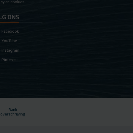
a­cy en coo­kies
LG ONS
Fa­cebook
You­Tu­be
In­st­agram
Pin­te­rest
Bank
over­schrij­ving