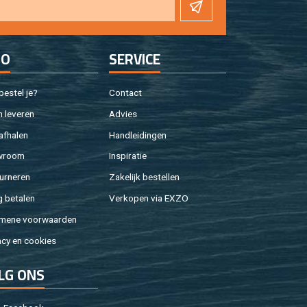
FO
SER­VI­CE
e­stel je?
Con­tact
 le­ve­ren
Ad­vies
af­ha­len
Hand­lei­din­gen
w­room
In­spi­ra­tie
ur­ne­ren
Za­ke­lijk be­stel­len
g be­ta­len
Ver­ko­pen via EXZO
­me­ne voor­waar­den
a­cy en coo­kies
LG ONS