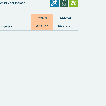
hikt voor iso­la­tie
PRIJS
AAN­TAL
o­ge­lijk)
€ 17405
Uit­ver­kocht