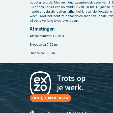
buus­ter wordt. Met een duur­zaam­heids­klas­se van 3 
Eu­ro­pees La­riks een le­vens­duur van 10 tot 15 jaar bij 
han­deld ge­bruik bui­ten, af­han­ke­lijk van de lo­ca­tie 
weer. Door het hout te be­han­de­len met een (ge­kleur­de
of beits ver­leng je de le­vens­duur.
Af­me­tin­gen
Ar­ti­kel­num­mer: PSML3
Breed­te ca.7,22 m.
Diep­te ca.3,86 m.