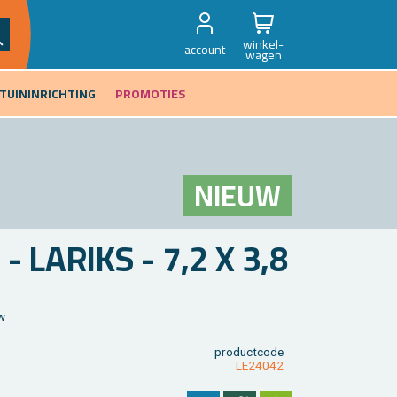
winkel-
account
wagen
TUININRICHTING
PROMOTIES
NIEUW
- LA­RIKS - 7,2 X 3,8
w
product­code
LE24042