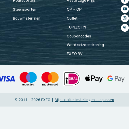
Hout­soor­ten
Vaste Lage Prijs
Steen­soor­ten
OP = OP
Bouw­ma­te­ri­a­len
Out­let
TUIN­ZOT?!
Cou­pon­co­des
Word sei­zoens­ko­ning
EXZO BV
© 2011 - 2026 EXZO |
Mijn coo­kie-in­stel­lin­gen aan­pas­sen