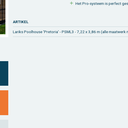
Het Pro-sys­teem is per­fect ge­sc
AR­TI­KEL
La­riks Pool­hou­se 'Pre­to­ria' - PSML3 - 7,22 x 3,86 m (alle maat­werk m