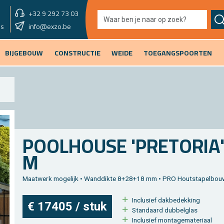
+32 9 292 73 03
showroom overmorgen
info@exzo.be
9u - 12u30 & 13u30 - 17u
es
BIJGEBOUW
CONSTRUCTIE
WEIDE
TOEGANGSPOORTEN
POOL­HOU­SE 'PRE­TO­RIA' 
M
Maat­werk mo­ge­lijk • Wand­dik­te 8+28+18 mm • PRO Hout­sta­pel­bou
In­clu­sief dak­be­dek­king
€ 17405 / stuk
Stan­daard dub­bel­glas
In­clu­sief mon­ta­ge­ma­te­ri­aal