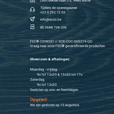
Léon Be­kaert­laan 3 E, 9880 Aal­ter
Tij­dens de ope­nings­uren
+32 9 292 73 03
info@​exzo.​be
BE 0688 738 206
FSC® C008551 // SCS-COC-005219-QO
Vraag naar onze FSC® ge­cer­ti­fi­ceer­de pro­duc­ten.
Show­room & af­ha­lin­gen:
Maan­dag - vrij­dag:
9u tot 12u30 & 13u30 tot 17u
Za­ter­dag:
9u tot 12u30
Ge­slo­ten op zon- en feest­da­gen
Op­ge­let!
We zijn ge­slo­ten op 15 au­gus­tus.