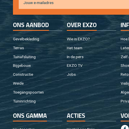
ONS AAN­BOD
OVER EXZO
IN
Ge­vel­be­kle­ding
Wie is EXZO?
Hoe b
Ter­ras
Het team
Laten
Tuin­af­slui­ting
In de pers
Zelf 
Bij­ge­bouw
EXZO TV
Sho
Con­struc­tie
Jobs
Re­to
Weide
Vei­li
Toe­gangs­poor­ten
Al­ge
Tuin­in­rich­ting
Pri­v
ONS GAMMA
AC­TIES
VO