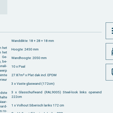
Wand­dik­te: 18 + 28 + 18 mm
n het
Hoog­te: 2450 mm
n het
. Ge­
Wand­hoog­te: 2050 mm
e, be­
na­li­
10 x Paal
t­werp
im­te
27.87m² x Plat dak incl. EPDM
ri­eur
3 x Vaste glas­wand (172cm)
3 x Glas­schuif­wand (RAL9005) Steel-look links ope­nend
d­ste
222cm
hal­te
Naar­
1 x Vol­hout Si­be­risch la­riks 172 cm
hard­
s ro­