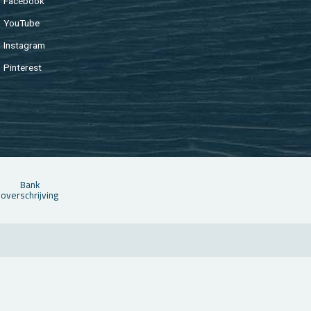
Fa­cebook
You­Tu­be
In­st­agram
Pin­te­rest
Bank
over­schrij­ving