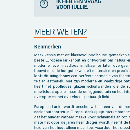
IK HEB EEN VRAAG
VOOR JULLIE.
MEER WETEN?
Ken­mer­ken
Maak ken­nis met dit klas­se­vol pool­hou­se, ge­maakt va
beste Eu­ro­pe­se la­riks­hout en ont­wor­pen om na­tuur e
mo­der­ne leven naad­loos in el­kaar te laten over­gaan
bouwd met de hoog­ste kwa­li­teit ma­te­ri­a­len en pre­ci­si
looft dit tuin­ge­bouw een per­fec­te har­mo­nie van func­ti­o­
teit en es­the­tiek. Met zijn mo­der­ne en veel­zij­di­ge on
heeft het pool­hou­se gla­zen schuif­wan­den die de ru
moei­te­loos ope­nen naar de om­lig­gen­de tuin en het in­te­
over­spoe­len met over­vloe­dig na­tuur­lijk licht.
Eu­ro­pees La­riks wordt be­schouwd als een van de har
naald­hout­soor­ten in Eu­ro­pa, dank­zij zijn ster­ke hars­ge­
dat het min­der vat­baar maakt voor schim­mels en rot. 
ma­te het door de jaren heen dro­ger wordt, neemt de 
heid van het hout al­leen maar toe, waar­door het steed