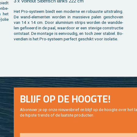
3 x Vol­hout Si­be­risch la­riks 222 cm
biedt
on­be­
Het Pro-sys­teem biedt een mo­der­ne en ro­buus­te uit­stra­ling.
en het
De wand-ele­men­ten wor­den in mas­sie­ve palen ge­scho­ven
)olie
van 14 x 14 cm. Door alu­mi­ni­um strips wor­den de wand­de­
len ge­fixeerd in de paal, waar­door er een ste­vi­ge con­struc­tie
ont­staat. De mon­ta­ge is een­vou­dig, en toch zeer sta­biel. Bo­
ven­dien is het Pro-sys­teem per­fect ge­schikt voor iso­la­tie.
BLIJF OP DE HOOG­TE!
Abon­neer je op onze nieuws­brief en blijf op de hoog­te over het la
de hip­s­te trends of de laat­ste pro­duc­ten.