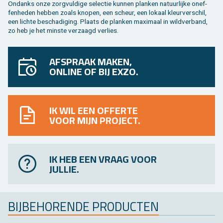
On­danks onze zorg­vul­di­ge se­lec­tie kun­nen plan­ken na­tuur­lij­ke on­ef­
fen­he­den heb­ben zoals kno­pen, een scheur, een lo­kaal kleur­ver­schil,
een lich­te be­scha­di­ging. Plaats de plan­ken maxi­maal in wild­ver­band,
zo heb je het min­ste ver­zaagd ver­lies.
AFSPRAAK MAKEN,
ONLINE OF BIJ EXZO.
IK WIL EEN OFFERTE
VOOR MIJN PROJECT.
IK HEB EEN VRAAG VOOR
JULLIE.
BIJ­BE­HO­REN­DE PRO­DUC­TEN