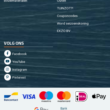
Bouw­ma­te­ri­a­len
Out­let
TUIN­ZOT?!
Cou­pon­co­des
Word sei­zoens­ko­ning
EXZO BV
VOLG ONS
Fa­cebook
You­Tu­be
In­st­agram
Pin­te­rest
Bank