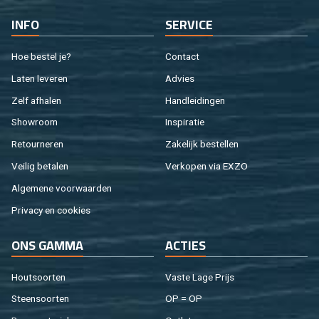
INFO
SER­VI­CE
Hoe be­stel je?
Con­tact
Laten le­ve­ren
Ad­vies
Zelf af­ha­len
Hand­lei­din­gen
Show­room
In­spi­ra­tie
Re­tour­ne­ren
Za­ke­lijk be­stel­len
Vei­lig be­ta­len
Ver­ko­pen via EXZO
Al­ge­me­ne voor­waar­den
Pri­va­cy en coo­kies
ONS GAMMA
AC­TIES
Hout­soor­ten
Vaste Lage Prijs
Steen­soor­ten
OP = OP