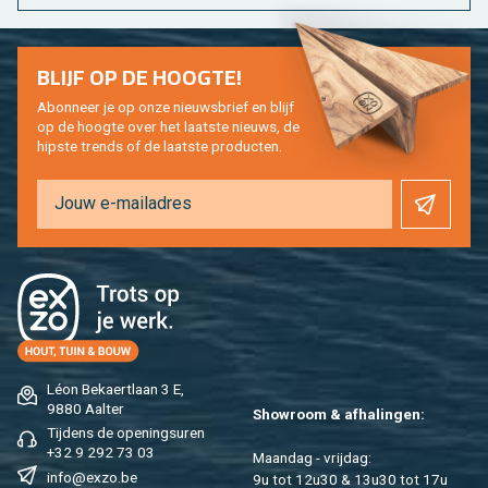
BLIJF OP DE HOOG­TE!
Abon­neer je op onze nieuws­brief en blijf
op de hoog­te over het laat­ste nieuws, de
hip­s­te trends of de laat­ste pro­duc­ten.
Léon Be­kaert­laan 3 E,
9880 Aal­ter
Show­room & af­ha­lin­gen:
Tij­dens de ope­nings­uren
+32 9 292 73 03
Maan­dag - vrij­dag:
info@​exzo.​be
9u tot 12u30 & 13u30 tot 17u