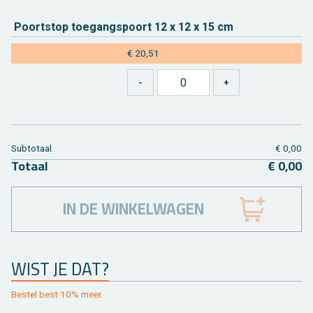
Poort­stop toe­gangs­poort 12 x 12 x 15 cm
€ 20,51
Sub­to­taal
€ 0,00
To­taal
€ 0,00
IN DE WINKELWAGEN
WIST JE DAT?
Be­stel best 10% meer.