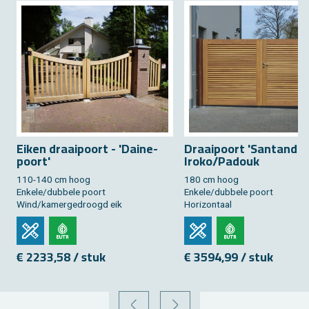
Eiken draai­poort - 'Dai­ne­
Draai­poort 'San­tan­der
poort'
Iroko/Pa­douk
110-140 cm hoog
180 cm hoog
En­ke­le/dub­be­le poort
En­ke­le/dub­be­le poort
Wind/ka­mer­ge­droogd eik
Ho­ri­zon­taal
€ 2233,58 / stuk
€ 3594,99 / stuk