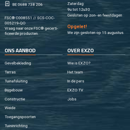
Za­ter­dag:
BE 0688 738 206
9u tot 12u30
Ge­slo­ten op zon- en feest­da­gen
FSC® C008551 // SCS-COC-
005219-QO
Op­ge­let!
Vraag naar onze FSC® ge­cer­ti­
We zijn ge­slo­ten op 15 au­gus­tus.
fi­ceer­de pro­duc­ten.
ONS AAN­BOD
OVER EXZO
Ge­vel­be­kle­ding
Wie is EXZO?
Ter­ras
Het team
Tuin­af­slui­ting
In de pers
Bij­ge­bouw
EXZO TV
Con­struc­tie
Jobs
Weide
Toe­gangs­poor­ten
Tuin­in­rich­ting