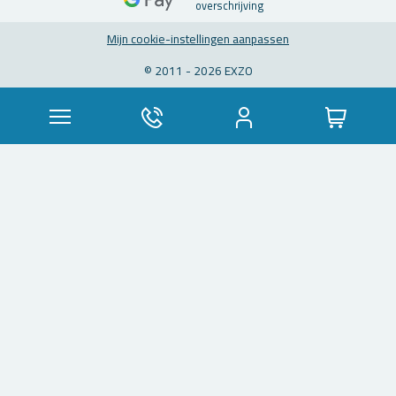
over­schrij­ving
Mijn coo­kie-in­stel­lin­gen aan­pas­sen
© 2011 - 2026 EXZO