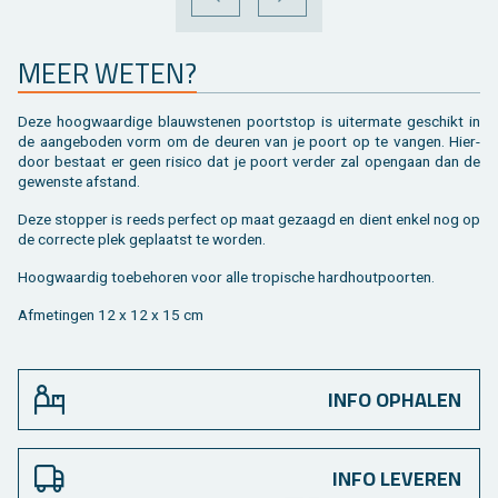
VORIGE
VOLGENDE
MEER WETEN?
Deze hoog­waar­di­ge blauw­ste­nen poort­stop is ui­ter­ma­te ge­schikt in
de aan­ge­bo­den vorm om de deu­ren van je poort op te van­gen. Hier­
door be­staat er geen ri­si­co dat je poort ver­der zal open­gaan dan de
ge­wens­te af­stand.
Deze stop­per is reeds per­fect op maat ge­zaagd en dient enkel nog op
de cor­rec­te plek ge­plaatst te wor­den.
Hoog­waar­dig toe­behoren voor alle tro­pi­sche hard­hout­poor­ten.
Af­me­tin­gen 12 x 12 x 15 cm
INFO OPHALEN
INFO LEVEREN