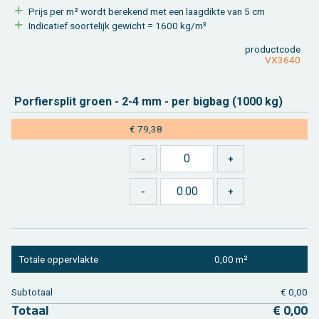
Prijs per m² wordt be­re­kend met een laag­dik­te van 5 cm
In­di­ca­tief soor­te­lijk ge­wicht = 1600 kg/m³
product­code
VX3640
Por­fier­split groen - 2-4 mm - per big­bag (1000 kg)
€ 79,38
To­ta­le op­per­vlak­te
0,00 m²
Sub­to­taal
€ 0,00
To­taal
€ 0,00