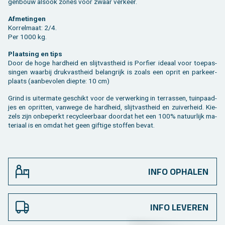
gen­bouw als­ook zones voor zwaar ver­keer.
Af­me­tin­gen
Kor­rel­maat: 2/4.
Per 1000 kg.
Plaat­sing en tips
Door de hoge hard­heid en slijt­vast­heid is Por­fier ide­aal voor toe­pas­
sin­gen waar­bij druk­vast­heid be­lang­rijk is zoals een oprit en par­keer­
plaats (aan­be­vo­len diep­te: 10 cm)
Grind is ui­ter­ma­te ge­schikt voor de ver­wer­king in ter­ras­sen, tuin­paad­
jes en op­rit­ten, van­we­ge de hard­heid, slijt­vast­heid en zui­ver­heid. Kie­
zels zijn on­be­perkt re­cy­cleer­baar door­dat het een 100% na­tuur­lijk ma­
te­ri­aal is en omdat het geen gif­ti­ge stof­fen bevat.
INFO OPHALEN
INFO LEVEREN