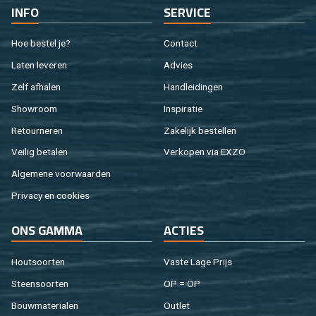
INFO
SER­VI­CE
Hoe be­stel je?
Con­tact
Laten le­ve­ren
Ad­vies
Zelf af­ha­len
Hand­lei­din­gen
Show­room
In­spi­ra­tie
Re­tour­ne­ren
Za­ke­lijk be­stel­len
Vei­lig be­ta­len
Ver­ko­pen via EXZO
Al­ge­me­ne voor­waar­den
Pri­va­cy en coo­kies
ONS GAMMA
AC­TIES
Hout­soor­ten
Vaste Lage Prijs
Steen­soor­ten
OP = OP
Bouw­ma­te­ri­a­len
Out­let