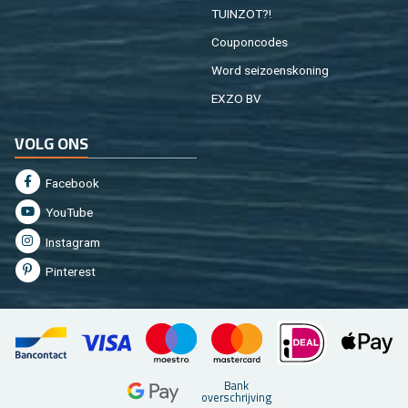
TUIN­ZOT?!
Cou­pon­co­des
Word sei­zoens­ko­ning
EXZO BV
VOLG ONS
Fa­cebook
You­Tu­be
In­st­agram
Pin­te­rest
Bank
over­schrij­ving