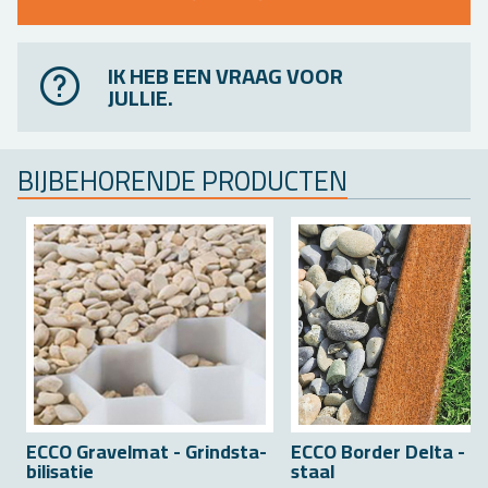
IK HEB EEN VRAAG VOOR
JULLIE.
BIJ­BE­HO­REN­DE PRO­DUC­TEN
ECCO Gra­vel­mat - Grindsta­
ECCO Bor­der Delta - Co
bi­li­sa­tie
staal