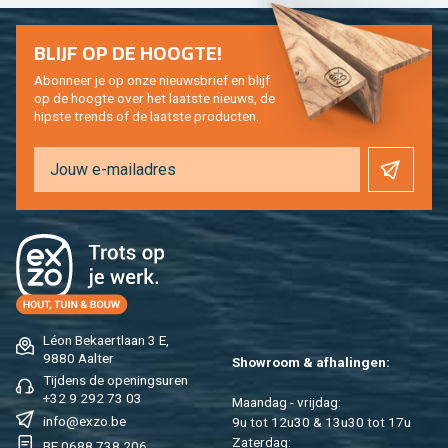
BLIJF OP DE HOOG­TE!
Abon­neer je op onze nieuws­brief en blijf
op de hoog­te over het laat­ste nieuws, de
hip­s­te trends of de laat­ste pro­duc­ten.
Léon Be­kaert­laan 3 E,
9880 Aal­ter
Show­room & af­ha­lin­gen:
Tij­dens de ope­nings­uren
+32 9 292 73 03
Maan­dag - vrij­dag:
info@​exzo.​be
9u tot 12u30 & 13u30 tot 17u
Za­ter­dag:
BE 0688 738 206