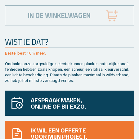
IN DE WINKELWAGEN
WIST JE DAT?
Be­stel best 10% meer.
On­danks onze zorg­vul­di­ge se­lec­tie kun­nen plan­ken na­tuur­lij­ke on­ef­
fen­he­den heb­ben zoals kno­pen, een scheur, een lo­kaal kleur­ver­schil,
een lich­te be­scha­di­ging. Plaats de plan­ken maxi­maal in wild­ver­band,
zo heb je het min­ste ver­zaagd ver­lies.
AFSPRAAK MAKEN,
ONLINE OF BIJ EXZO.
IK WIL EEN OFFERTE
VOOR MIJN PROJECT.