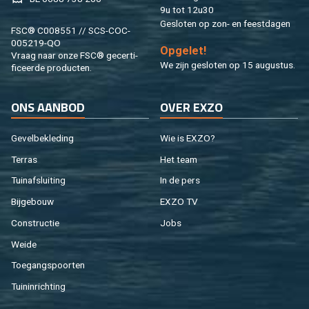
9u tot 12u30
Ge­slo­ten op zon- en feest­da­gen
FSC® C008551 // SCS-COC-
005219-QO
Op­ge­let!
Vraag naar onze FSC® ge­cer­ti­
We zijn ge­slo­ten op 15 au­gus­tus.
fi­ceer­de pro­duc­ten.
ONS AAN­BOD
OVER EXZO
Ge­vel­be­kle­ding
Wie is EXZO?
Ter­ras
Het team
Tuin­af­slui­ting
In de pers
Bij­ge­bouw
EXZO TV
Con­struc­tie
Jobs
Weide
Toe­gangs­poor­ten
Tuin­in­rich­ting