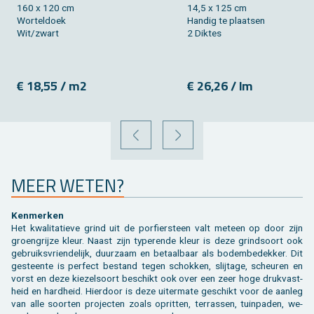
160 x 120 cm
14,5 x 125 cm
Wor­tel­doek
Han­dig te plaat­sen
Wit/zwart
2 Dik­tes
€ 18,55 / m2
€ 26,26 / lm
VORIGE
VOLGENDE
MEER WETEN?
Ken­mer­ken
Het kwa­li­ta­tie­ve grind uit de por­fier­steen valt met­een op door zijn
groen­grij­ze kleur. Naast zijn ty­pe­ren­de kleur is deze grind­soort ook
ge­bruiks­vrien­de­lijk, duur­zaam en be­taal­baar als bo­dem­be­dek­ker. Dit
ge­steen­te is per­fect be­stand tegen schok­ken, slij­ta­ge, scheu­ren en
vorst en deze kie­zel­soort be­schikt ook over een zeer hoge druk­vast­
heid en hard­heid. Hier­door is deze ui­ter­ma­te ge­schikt voor de aan­leg
van alle soor­ten pro­jec­ten zoals op­rit­ten, ter­ras­sen, tuin­pa­den, we­