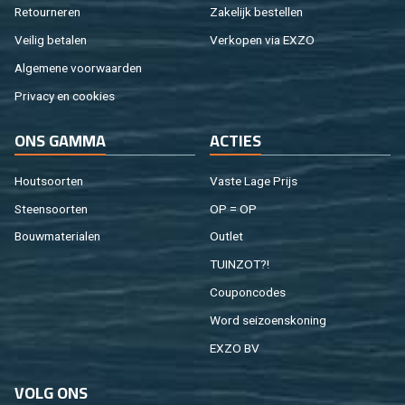
Re­tour­ne­ren
Za­ke­lijk be­stel­len
Vei­lig be­ta­len
Ver­ko­pen via EXZO
Al­ge­me­ne voor­waar­den
Pri­va­cy en coo­kies
ONS GAMMA
AC­TIES
Hout­soor­ten
Vaste Lage Prijs
Steen­soor­ten
OP = OP
Bouw­ma­te­ri­a­len
Out­let
TUIN­ZOT?!
Cou­pon­co­des
Word sei­zoens­ko­ning
EXZO BV
VOLG ONS