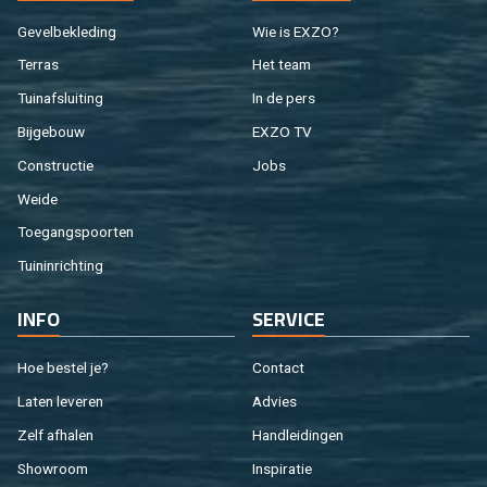
Ge­vel­be­kle­ding
Wie is EXZO?
Ter­ras
Het team
Tuin­af­slui­ting
In de pers
Bij­ge­bouw
EXZO TV
Con­struc­tie
Jobs
Weide
Toe­gangs­poor­ten
Tuin­in­rich­ting
INFO
SER­VI­CE
Hoe be­stel je?
Con­tact
Laten le­ve­ren
Ad­vies
Zelf af­ha­len
Hand­lei­din­gen
Show­room
In­spi­ra­tie