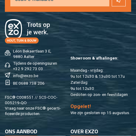
Léon Be­kaert­laan 3 E,
9880 Aal­ter
Show­room & af­ha­lin­gen:
Tij­dens de ope­nings­uren
+32 9 292 73 03
Maan­dag - vrij­dag:
info@​exzo.​be
9u tot 12u30 & 13u30 tot 17u
Za­ter­dag:
BE 0688 738 206
9u tot 12u30
Ge­slo­ten op zon- en feest­da­gen
FSC® C008551 // SCS-COC-
005219-QO
Op­ge­let!
Vraag naar onze FSC® ge­cer­ti­
We zijn ge­slo­ten op 15 au­gus­tus.
fi­ceer­de pro­duc­ten.
ONS AAN­BOD
OVER EXZO