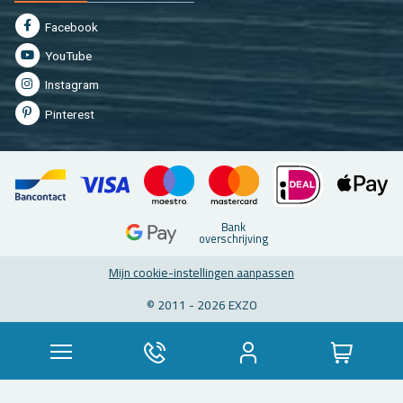
Fa­cebook
You­Tu­be
In­st­agram
Pin­te­rest
Bank
over­schrij­ving
Mijn coo­kie-in­stel­lin­gen aan­pas­sen
© 2011 - 2026 EXZO