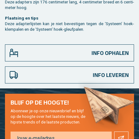
Deze adap­ters zijn 176 cen­ti­me­ter lang, 4 cen­ti­me­ter breed en 6 cen­ti­
me­ter hoog.
Plaat­sing en tips
Deze adap­ter­lijs­ten kan je niet be­ves­ti­gen tegen de ‘Sys­teem’ hoek-
klem­pa­len en de ‘Sys­teem’ hoek-gleuf­pa­len.
INFO OPHALEN
INFO LEVEREN
BLIJF OP DE HOOG­TE!
Abon­neer je op onze nieuws­brief en blijf
op de hoog­te over het laat­ste nieuws, de
hip­s­te trends of de laat­ste pro­duc­ten.