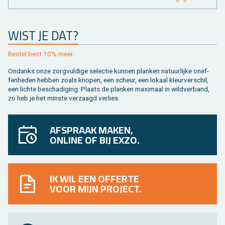
WIST JE DAT?
Be­stel best 10% meer.
On­danks onze zorg­vul­di­ge se­lec­tie kun­nen plan­ken na­tuur­lij­ke on­ef­
fen­he­den heb­ben zoals kno­pen, een scheur, een lo­kaal kleur­ver­schil,
een lich­te be­scha­di­ging. Plaats de plan­ken maxi­maal in wild­ver­band,
zo heb je het min­ste ver­zaagd ver­lies.
AFSPRAAK MAKEN,
ONLINE OF BIJ EXZO.
IK WIL EEN OFFERTE
VOOR MIJN PROJECT.