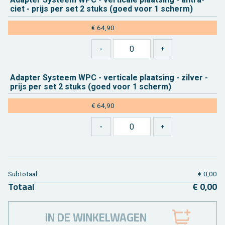
ciet - prijs per set 2 stuks (goed voor 1 scherm)
€ 64,90
Adap­ter Sys­teem WPC - ver­ti­ca­le plaat­sing - zil­ver -
prijs per set 2 stuks (goed voor 1 scherm)
€ 64,90
Sub­to­taal
€ 0,00
To­taal
€ 0,00
IN DE WINKELWAGEN