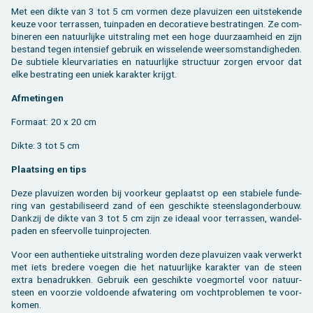
Met een dikte van 3 tot 5 cm vor­men deze pla­vui­zen een uit­ste­ken­de
keuze voor ter­ras­sen, tuin­pa­den en de­co­ra­tie­ve be­stra­tin­gen. Ze com­
bi­ne­ren een na­tuur­lij­ke uit­stra­ling met een hoge duur­zaam­heid en zijn
be­stand tegen in­ten­sief ge­bruik en wis­se­len­de weers­om­stan­dig­he­den.
De sub­tie­le kleur­va­ri­a­ties en na­tuur­lij­ke struc­tuur zor­gen er­voor dat
elke be­stra­ting een uniek ka­rak­ter krijgt.
Af­me­tin­gen
For­maat: 20 x 20 cm
Dikte: 3 tot 5 cm
Plaat­sing en tips
Deze pla­vui­zen wor­den bij voor­keur ge­plaatst op een sta­bie­le fun­de­
ring van ge­sta­bi­li­seerd zand of een ge­schik­te steen­slagon­der­bouw.
Dank­zij de dikte van 3 tot 5 cm zijn ze ide­aal voor ter­ras­sen, wan­del­
pa­den en sfeer­vol­le tuin­pro­jec­ten.
Voor een au­then­tie­ke uit­stra­ling wor­den deze pla­vui­zen vaak ver­werkt
met iets bre­de­re voe­gen die het na­tuur­lij­ke ka­rak­ter van de steen
extra be­na­druk­ken. Ge­bruik een ge­schik­te voeg­mor­tel voor na­tuur­
steen en voor­zie vol­doen­de af­wa­te­ring om vocht­pro­ble­men te voor­
ko­men.