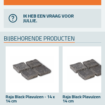
IK HEB EEN VRAAG VOOR
JULLIE.
BIJ­BE­HO­REN­DE PRO­DUC­TEN
Raja Black Pla­vui­zen - 14 x
Raja Black Pla­vui­zen -
14 cm
14 cm