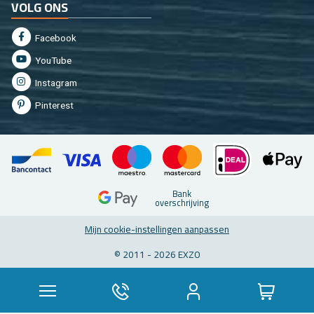
VOLG ONS
Fa­cebook
You­Tu­be
In­st­agram
Pin­te­rest
Bank
over­schrij­ving
Mijn coo­kie-in­stel­lin­gen aan­pas­sen
© 2011 - 2026 EXZO