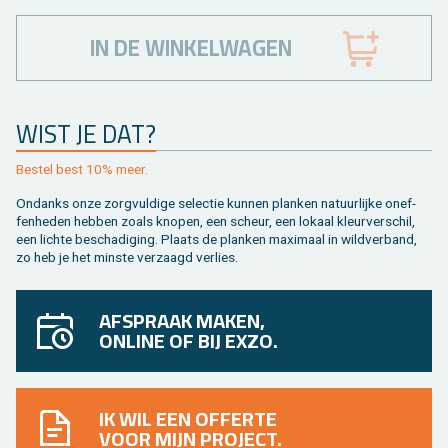
IN DE WINKELWAGEN
WIST JE DAT?
Be­stel best 10% meer.
On­danks onze zorg­vul­di­ge se­lec­tie kun­nen plan­ken na­tuur­lij­ke on­ef­
fen­he­den heb­ben zoals kno­pen, een scheur, een lo­kaal kleur­ver­schil,
een lich­te be­scha­di­ging. Plaats de plan­ken maxi­maal in wild­ver­band,
zo heb je het min­ste ver­zaagd ver­lies.
AFSPRAAK MAKEN,
ONLINE OF BIJ EXZO.
IK WIL EEN OFFERTE
VOOR MIJN PROJECT.