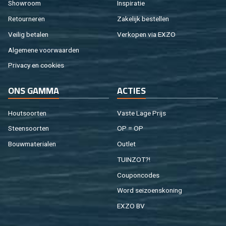
Show­room
In­spi­ra­tie
Re­tour­ne­ren
Za­ke­lijk be­stel­len
Vei­lig be­ta­len
Ver­ko­pen via EXZO
Al­ge­me­ne voor­waar­den
Pri­va­cy en coo­kies
ONS GAMMA
AC­TIES
Hout­soor­ten
Vaste Lage Prijs
Steen­soor­ten
OP = OP
Bouw­ma­te­ri­a­len
Out­let
TUIN­ZOT?!
Cou­pon­co­des
Word sei­zoens­ko­ning
EXZO BV