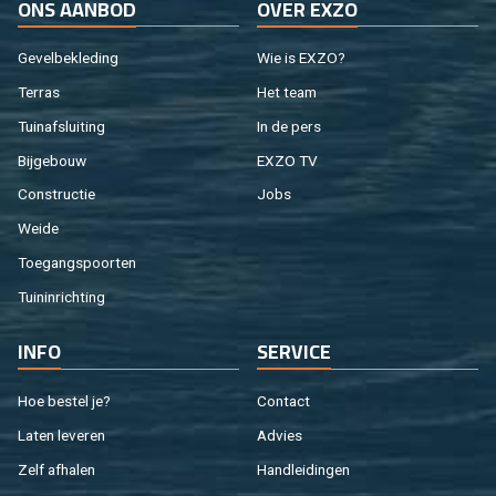
ONS AAN­BOD
OVER EXZO
Ge­vel­be­kle­ding
Wie is EXZO?
Ter­ras
Het team
Tuin­af­slui­ting
In de pers
Bij­ge­bouw
EXZO TV
Con­struc­tie
Jobs
Weide
Toe­gangs­poor­ten
Tuin­in­rich­ting
INFO
SER­VI­CE
Hoe be­stel je?
Con­tact
Laten le­ve­ren
Ad­vies
Zelf af­ha­len
Hand­lei­din­gen