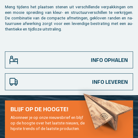
Meng tij­dens het plaat­sen ste­nen uit ver­schil­len­de ver­pak­kin­gen om
een mooie sprei­ding van kleur- en struc­tuur­ver­schil­len te ver­krij­gen.
De com­bi­na­tie van de com­pac­te af­me­tin­gen, ge­klo­ven ran­den en na­
tuur­ru­we af­wer­king zorgt voor een le­ven­di­ge be­stra­ting met een au­
then­tie­ke en tijd­lo­ze uit­stra­ling.
INFO OPHALEN
INFO LEVEREN
BLIJF OP DE HOOG­TE!
Abon­neer je op onze nieuws­brief en blijf
op de hoog­te over het laat­ste nieuws, de
hip­s­te trends of de laat­ste pro­duc­ten.