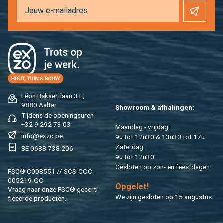
Léon Be­kaert­laan 3 E,
9880 Aal­ter
Show­room & af­ha­lin­gen:
Tij­dens de ope­nings­uren
+32 9 292 73 03
Maan­dag - vrij­dag:
info@​exzo.​be
9u tot 12u30 & 13u30 tot 17u
Za­ter­dag:
BE 0688 738 206
9u tot 12u30
Ge­slo­ten op zon- en feest­da­gen
FSC® C008551 // SCS-COC-
005219-QO
Op­ge­let!
Vraag naar onze FSC® ge­cer­ti­
We zijn ge­slo­ten op 15 au­gus­tus.
fi­ceer­de pro­duc­ten.