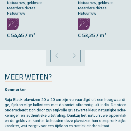
Na­tuur­ruw, ge­klo­ven
Na­tuur­ruw, ge­klo­ven
Meer­de­re dik­tes
Meer­de­re dik­tes
Na­tuur­ruw
Na­tuur­ruw
€ 54,45 / m²
€ 53,25 / m²
VORIGE
VOLGENDE
MEER WETEN?
Ken­mer­ken
Raja Black pla­vui­zen 20 x 20 cm zijn ver­vaar­digd uit een hoog­waar­di­
ge, fijn­kor­re­li­ge kalk­steen met do­lo­miet af­kom­stig uit India. De steen
on­der­scheidt zich door zijn stijl­vol­le grijs­zwar­te kleur, na­tuur­lij­ke scha­
ke­rin­gen en au­then­tie­ke uit­stra­ling. Dank­zij het na­tuur­ru­we op­per­vlak
en de ge­klo­ven kan­ten be­hou­den deze pla­vui­zen hun oor­spron­ke­lij­ke
ka­rak­ter, wat zorgt voor een tijd­loos en rus­tiek eind­re­sul­taat.