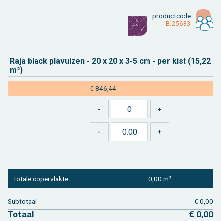
product­code
B.25683
Raja black pla­vui­zen - 20 x 20 x 3-5 cm - per kist (15,22
m²)
€ 846,44
To­ta­le op­per­vlak­te
0,00 m²
Sub­to­taal
€ 0,00
To­taal
€ 0,00