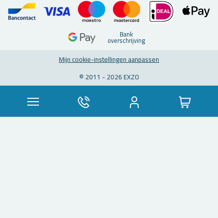
Bank
over­schrij­ving
Mijn coo­kie-in­stel­lin­gen aan­pas­sen
© 2011 - 2026 EXZO