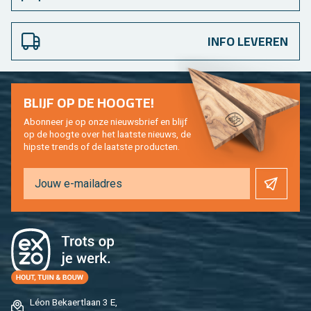
INFO LEVEREN
BLIJF OP DE HOOG­TE!
Abon­neer je op onze nieuws­brief en blijf
op de hoog­te over het laat­ste nieuws, de
hip­s­te trends of de laat­ste pro­duc­ten.
Léon Be­kaert­laan 3 E,