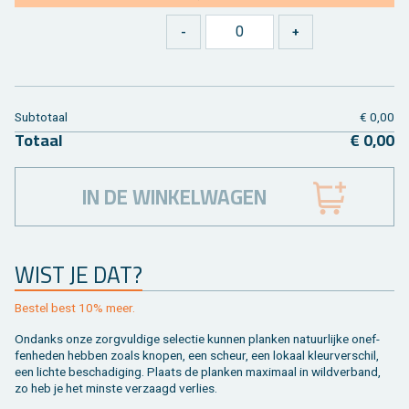
Sub­to­taal
€ 0,00
To­taal
€ 0,00
IN DE WINKELWAGEN
WIST JE DAT?
Be­stel best 10% meer.
On­danks onze zorg­vul­di­ge se­lec­tie kun­nen plan­ken na­tuur­lij­ke on­ef­
fen­he­den heb­ben zoals kno­pen, een scheur, een lo­kaal kleur­ver­schil,
een lich­te be­scha­di­ging. Plaats de plan­ken maxi­maal in wild­ver­band,
zo heb je het min­ste ver­zaagd ver­lies.