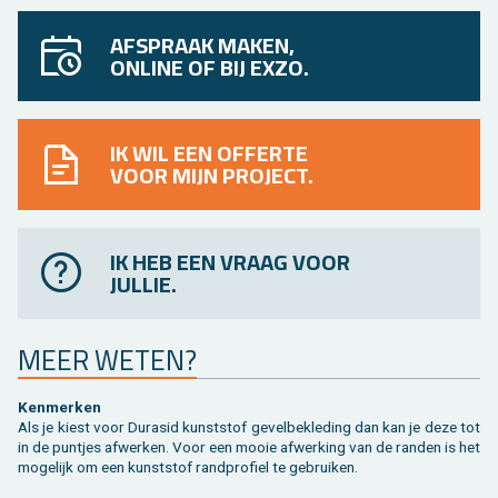
AFSPRAAK MAKEN,
ONLINE OF BIJ EXZO.
IK WIL EEN OFFERTE
VOOR MIJN PROJECT.
IK HEB EEN VRAAG VOOR
JULLIE.
MEER WETEN?
Ken­mer­ken
Als je kiest voor Du­ra­s­id kunst­stof ge­vel­be­kle­ding dan kan je deze tot
in de punt­jes af­wer­ken. Voor een mooie af­wer­king van de ran­den is het
mo­ge­lijk om een kunst­stof rand­pro­fiel te ge­brui­ken.