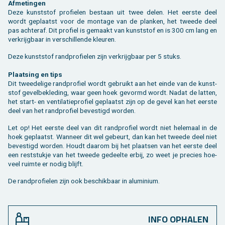
Af­me­tin­gen
Deze kunst­stof pro­fie­len be­staan uit twee delen. Het eer­ste deel
wordt ge­plaatst voor de mon­ta­ge van de plan­ken, het twee­de deel
pas ach­ter­af. Dit pro­fiel is ge­maakt van kunst­stof en is 300 cm lang en
ver­krijg­baar in ver­schil­len­de kleu­ren.
Deze kunst­stof rand­pro­fie­len zijn ver­krijg­baar per 5 stuks.
Plaat­sing en tips
Dit twee­de­li­ge rand­pro­fiel wordt ge­bruikt aan het einde van de kunst­
stof ge­vel­be­kle­ding, waar geen hoek ge­vormd wordt. Nadat de lat­ten,
het start- en ven­ti­la­tie­pro­fiel ge­plaatst zijn op de gevel kan het eer­ste
deel van het rand­pro­fiel be­ves­tigd wor­den.
Let op! Het eer­ste deel van dit rand­pro­fiel wordt niet he­le­maal in de
hoek ge­plaatst. Wan­neer dit wel ge­beurt, dan kan het twee­de deel niet
be­ves­tigd wor­den. Houdt daar­om bij het plaat­sen van het eer­ste deel
een rest­stuk­je van het twee­de ge­deel­te erbij, zo weet je pre­cies hoe­
veel ruim­te er nodig blijft.
De rand­pro­fie­len zijn ook be­schik­baar in alu­mi­ni­um.
INFO OPHALEN