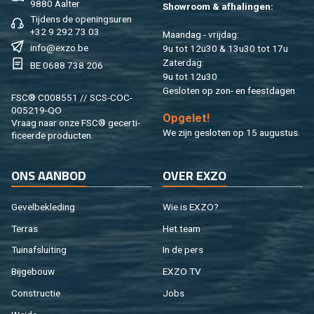
9880 Aal­ter
Show­room & af­ha­lin­gen:
Tij­dens de ope­nings­uren
+32 9 292 73 03
Maan­dag - vrij­dag:
info@​exzo.​be
9u tot 12u30 & 13u30 tot 17u
Za­ter­dag:
BE 0688 738 206
9u tot 12u30
Ge­slo­ten op zon- en feest­da­gen
FSC® C008551 // SCS-COC-
005219-QO
Op­ge­let!
Vraag naar onze FSC® ge­cer­ti­
We zijn ge­slo­ten op 15 au­gus­tus.
fi­ceer­de pro­duc­ten.
ONS AAN­BOD
OVER EXZO
Ge­vel­be­kle­ding
Wie is EXZO?
Ter­ras
Het team
Tuin­af­slui­ting
In de pers
Bij­ge­bouw
EXZO TV
Con­struc­tie
Jobs