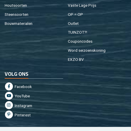
Hout­soor­ten
Vaste Lage Prijs
Steen­soor­ten
OP = OP
Bouw­ma­te­ri­a­len
Out­let
TUIN­ZOT?!
Cou­pon­co­des
Word sei­zoens­ko­ning
EXZO BV
VOLG ONS
Fa­cebook
You­Tu­be
In­st­agram
Pin­te­rest