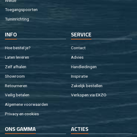
Weide
Toe­gangs­poor­ten
Tuin­in­rich­ting
INFO
SER­VI­CE
Hoe be­stel je?
Con­tact
Laten le­ve­ren
Ad­vies
Zelf af­ha­len
Hand­lei­din­gen
Show­room
In­spi­ra­tie
Re­tour­ne­ren
Za­ke­lijk be­stel­len
Vei­lig be­ta­len
Ver­ko­pen via EXZO
Al­ge­me­ne voor­waar­den
Pri­va­cy en coo­kies
ONS GAMMA
AC­TIES