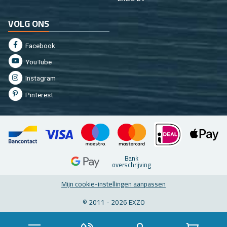
VOLG ONS
Fa­cebook
You­Tu­be
In­st­agram
Pin­te­rest
Bank
over­schrij­ving
Mijn coo­kie-in­stel­lin­gen aan­pas­sen
© 2011 - 2026 EXZO