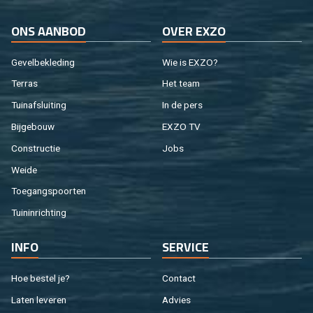
ONS AAN­BOD
OVER EXZO
Ge­vel­be­kle­ding
Wie is EXZO?
Ter­ras
Het team
Tuin­af­slui­ting
In de pers
Bij­ge­bouw
EXZO TV
Con­struc­tie
Jobs
Weide
Toe­gangs­poor­ten
Tuin­in­rich­ting
INFO
SER­VI­CE
Hoe be­stel je?
Con­tact
Laten le­ve­ren
Ad­vies