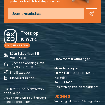
hip­s­te trends of de laat­ste pro­duc­ten.
Léon Be­kaert­laan 3 E,
9880 Aal­ter
Show­room & af­ha­lin­gen:
Tij­dens de ope­nings­uren
+32 9 292 73 03
Maan­dag - vrij­dag:
info@​exzo.​be
9u tot 12u30 & 13u30 tot 17u
Za­ter­dag:
BE 0688 738 206
9u tot 12u30
Ge­slo­ten op zon- en feest­da­gen
FSC® C008551 // SCS-COC-
005219-QO
Op­ge­let!
Vraag naar onze FSC® ge­cer­ti­
We zijn ge­slo­ten op 15 au­gus­tus.
fi­ceer­de pro­duc­ten.