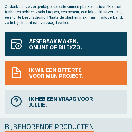
On­danks onze zorg­vul­di­ge se­lec­tie kun­nen plan­ken na­tuur­lij­ke on­ef­
fen­he­den heb­ben zoals kno­pen, een scheur, een lo­kaal kleur­ver­schil,
een lich­te be­scha­di­ging. Plaats de plan­ken maxi­maal in wild­ver­band,
zo heb je het min­ste ver­zaagd ver­lies.
AFSPRAAK MAKEN,
ONLINE OF BIJ EXZO.
IK WIL EEN OFFERTE
VOOR MIJN PROJECT.
IK HEB EEN VRAAG VOOR
JULLIE.
BIJ­BE­HO­REN­DE PRO­DUC­TEN