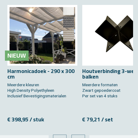
NIEUW
Har­mo­ni­ca­doek - 290 x 300
Hout­ver­bin­ding 3-weg
cm
bal­ken
Meer­de­re kleu­ren
Meer­de­re for­ma­ten
High Den­si­ty Po­ly­e­thy­leen
Zwart ge­poe­der­coat
In­clu­sief Be­ves­ti­gings­ma­te­ri­a­len
Per set van 4 stuks
€ 398,95 / stuk
€ 79,21 / set