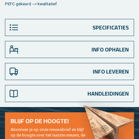
PEFC ge­keurd --> kwa­li­ta­tief
SPECIFICATIES
INFO OPHALEN
INFO LEVEREN
HANDLEIDINGEN
BLIJF OP DE HOOG­TE!
Abon­neer je op onze nieuws­brief en blijf
op de hoog­te over het laat­ste nieuws, de