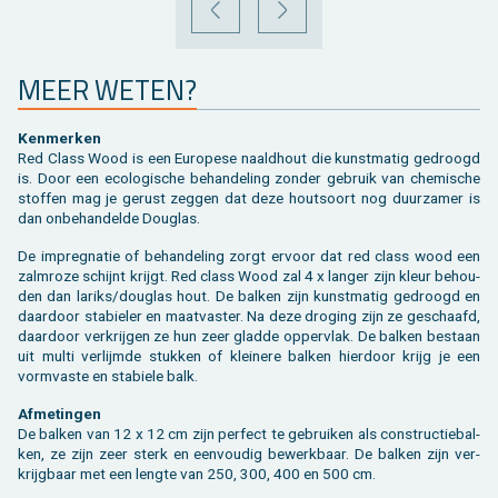
VORIGE
VOLGENDE
MEER WETEN?
Ken­mer­ken
Red Class Wood is een Eu­ro­pe­se naald­hout die kunst­ma­tig ge­droogd
is. Door een eco­lo­gi­sche be­han­de­ling zon­der ge­bruik van che­mi­sche
stof­fen mag je ge­rust zeg­gen dat deze hout­soort nog duur­za­mer is
dan on­be­han­del­de Dou­g­las.
De im­preg­na­tie of be­han­de­ling zorgt er­voor dat red class wood een
zalm­roze schijnt krijgt. Red class Wood zal 4 x lan­ger zijn kleur be­hou­
den dan la­riks/dou­g­las hout. De bal­ken zijn kunst­ma­tig ge­droogd en
daar­door sta­bie­ler en maat­vas­ter. Na deze dro­ging zijn ze ge­schaafd,
daar­door ver­krij­gen ze hun zeer glad­de op­per­vlak. De bal­ken be­staan
uit multi ver­lijm­de stuk­ken of klei­ne­re bal­ken hier­door krijg je een
vorm­vas­te en sta­bie­le balk.
Af­me­tin­gen
De bal­ken van 12 x 12 cm zijn per­fect te ge­brui­ken als con­struc­tie­bal­
ken, ze zijn zeer sterk en een­vou­dig be­werk­baar. De bal­ken zijn ver­
krijg­baar met een leng­te van 250, 300, 400 en 500 cm.