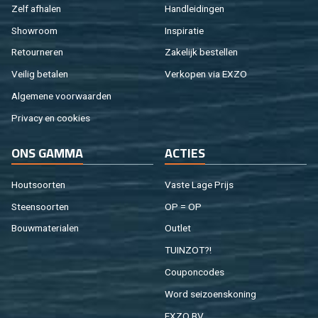
Zelf af­ha­len
Hand­lei­din­gen
Show­room
In­spi­ra­tie
Re­tour­ne­ren
Za­ke­lijk be­stel­len
Vei­lig be­ta­len
Ver­ko­pen via EXZO
Al­ge­me­ne voor­waar­den
Pri­va­cy en coo­kies
ONS GAMMA
AC­TIES
Hout­soor­ten
Vaste Lage Prijs
Steen­soor­ten
OP = OP
Bouw­ma­te­ri­a­len
Out­let
TUIN­ZOT?!
Cou­pon­co­des
Word sei­zoens­ko­ning
EXZO BV