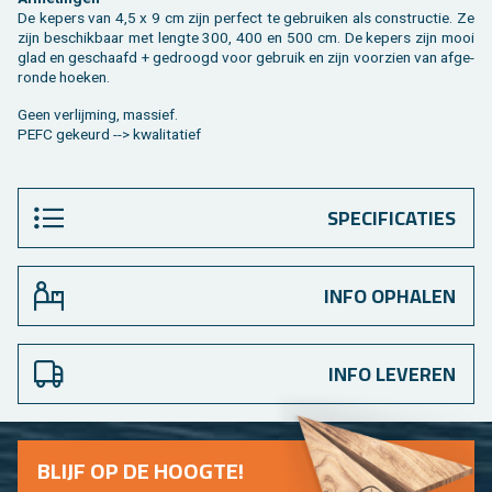
De ke­pers van 4,5 x 9 cm zijn per­fect te ge­brui­ken als con­struc­tie. Ze
zijn be­schik­baar met leng­te 300, 400 en 500 cm. De ke­pers zijn mooi
glad en ge­schaafd + ge­droogd voor ge­bruik en zijn voor­zien van af­ge­
ron­de hoe­ken.
Geen ver­lij­ming, mas­sief.
PEFC ge­keurd --> kwa­li­ta­tief
SPECIFICATIES
INFO OPHALEN
INFO LEVEREN
BLIJF OP DE HOOG­TE!