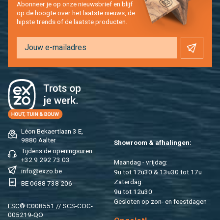
Abon­neer je op onze nieuws­brief en blijf
op de hoog­te over het laat­ste nieuws, de
hip­s­te trends of de laat­ste pro­duc­ten.
Léon Be­kaert­laan 3 E,
9880 Aal­ter
Show­room & af­ha­lin­gen:
Tij­dens de ope­nings­uren
+32 9 292 73 03
Maan­dag - vrij­dag:
info@​exzo.​be
9u tot 12u30 & 13u30 tot 17u
Za­ter­dag:
BE 0688 738 206
9u tot 12u30
Ge­slo­ten op zon- en feest­da­gen
FSC® C008551 // SCS-COC-
005219-QO