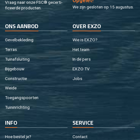
Op­ge­let!
Vraag naar onze FSC® ge­cer­ti­
We zijn ge­slo­ten op 15 au­gus­tus.
fi­ceer­de pro­duc­ten.
ONS AAN­BOD
OVER EXZO
Ge­vel­be­kle­ding
Wie is EXZO?
Ter­ras
Het team
Tuin­af­slui­ting
In de pers
Bij­ge­bouw
EXZO TV
Con­struc­tie
Jobs
Weide
Toe­gangs­poor­ten
Tuin­in­rich­ting
INFO
SER­VI­CE
Hoe be­stel je?
Con­tact