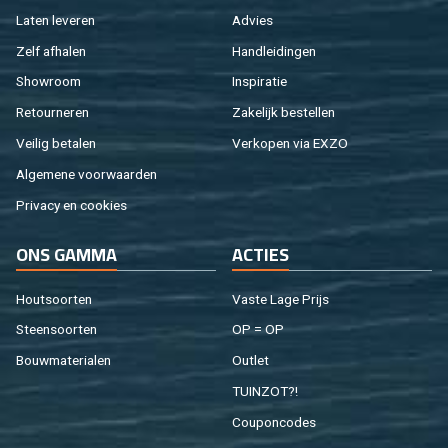
Laten le­ve­ren
Ad­vies
Zelf af­ha­len
Hand­lei­din­gen
Show­room
In­spi­ra­tie
Re­tour­ne­ren
Za­ke­lijk be­stel­len
Vei­lig be­ta­len
Ver­ko­pen via EXZO
Al­ge­me­ne voor­waar­den
Pri­va­cy en coo­kies
ONS GAMMA
AC­TIES
Hout­soor­ten
Vaste Lage Prijs
Steen­soor­ten
OP = OP
Bouw­ma­te­ri­a­len
Out­let
TUIN­ZOT?!
Cou­pon­co­des