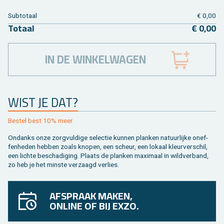
Sub­to­taal
€ 0,00
To­taal
€ 0,00
IN DE WINKELWAGEN
WIST JE DAT?
Be­stel best 10% meer.
On­danks onze zorg­vul­di­ge se­lec­tie kun­nen plan­ken na­tuur­lij­ke on­ef­
fen­he­den heb­ben zoals kno­pen, een scheur, een lo­kaal kleur­ver­schil,
een lich­te be­scha­di­ging. Plaats de plan­ken maxi­maal in wild­ver­band,
zo heb je het min­ste ver­zaagd ver­lies.
AFSPRAAK MAKEN,
ONLINE OF BIJ EXZO.