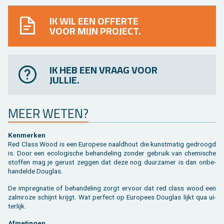
IK WIL EEN OFFERTE
VOOR MIJN PROJECT.
IK HEB EEN VRAAG VOOR
JULLIE.
MEER WETEN?
Ken­mer­ken
Red Class Wood is een Eu­ro­pe­se naald­hout die kunst­ma­tig ge­droogd
is. Door een eco­lo­gi­sche be­han­de­ling zon­der ge­bruik van che­mi­sche
stof­fen mag je ge­rust zeg­gen dat deze nog duur­za­mer is dan on­be­
han­del­de Dou­g­las.
De im­preg­na­tie of be­han­de­ling zorgt er­voor dat red class wood een
zalm­roze schijnt krijgt. Wat per­fect op Eu­ro­pees Dou­g­las lijkt qua ui­
ter­lijk.
Af­me­tin­gen