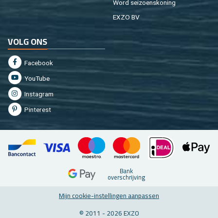
Word sei­zoens­ko­ning
EXZO BV
VOLG ONS
Fa­cebook
You­Tu­be
In­st­agram
Pin­te­rest
Bank
over­schrij­ving
Mijn coo­kie-in­stel­lin­gen aan­pas­sen
© 2011 - 2026 EXZO