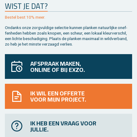
WIST JE DAT?
Be­stel best 10% meer.
On­danks onze zorg­vul­di­ge se­lec­tie kun­nen plan­ken na­tuur­lij­ke on­ef­
fen­he­den heb­ben zoals kno­pen, een scheur, een lo­kaal kleur­ver­schil,
een lich­te be­scha­di­ging. Plaats de plan­ken maxi­maal in wild­ver­band,
zo heb je het min­ste ver­zaagd ver­lies.
AFSPRAAK MAKEN,
ONLINE OF BIJ EXZO.
IK WIL EEN OFFERTE
VOOR MIJN PROJECT.
IK HEB EEN VRAAG VOOR
JULLIE.