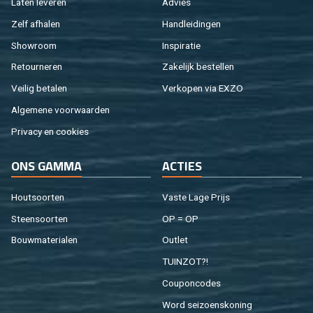
Laten le­ve­ren
Ad­vies
Zelf af­ha­len
Hand­lei­din­gen
Show­room
In­spi­ra­tie
Re­tour­ne­ren
Za­ke­lijk be­stel­len
Vei­lig be­ta­len
Ver­ko­pen via EXZO
Al­ge­me­ne voor­waar­den
Pri­va­cy en coo­kies
ONS GAMMA
AC­TIES
Hout­soor­ten
Vaste Lage Prijs
Steen­soor­ten
OP = OP
Bouw­ma­te­ri­a­len
Out­let
TUIN­ZOT?!
Cou­pon­co­des
Word sei­zoens­ko­ning