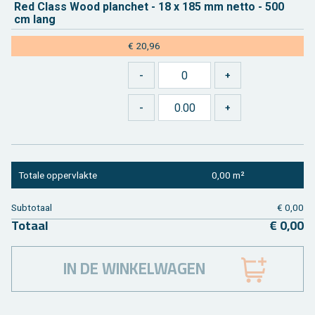
Red Class Wood plan­chet - 18 x 185 mm netto - 500
cm lang
€ 20,96
To­ta­le op­per­vlak­te
0,00 m²
Sub­to­taal
€ 0,00
To­taal
€ 0,00
IN DE WINKELWAGEN