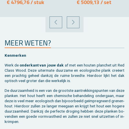
€ 4796,76 / stuk
€ 5009,13 / set
VORIGE
VOLGENDE
MEER WETEN?
Ken­mer­ken
Werk de
on­der­kant van jouw dak
af met een hou­ten plan­chet uit Red
Class Wood. Deze ui­ter­ma­te duur­za­me en eco­lo­gi­sche plank creëert
een prach­tig ge­heel dank­zij de ruime breed­te. Hier­door lijkt het dak
op­tisch veel gro­ter dan die wer­ke­lijk is.
De duur­zaam­heid is een van de groot­ste aan­trek­kings­pun­ten van deze
plan­ken. Het hout heeft een che­mi­sche be­han­de­ling on­der­gaan, maar
deze is veel meer eco­lo­gisch dan bij­voor­beeld geïmpreg­neerd gre­nen­
hout. Hier­door zul­len ze lan­ger mee­gaan en krijgt het hout een ho­ge­re
duur­zaam­heid. Dank­zij de per­fec­te dro­ging heb­ben deze plan­ken bo­
ven­dien een goede vorm­vast­heid en zul­len ze niet snel uit­zet­ten of in­
krim­pen.