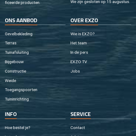
We zijn ge­slo­ten op 15 au­gus­tus.
fi­ceer­de pro­duc­ten.
ONS AAN­BOD
OVER EXZO
Ge­vel­be­kle­ding
Wie is EXZO?
Ter­ras
Het team
Tuin­af­slui­ting
In de pers
Bij­ge­bouw
EXZO TV
Con­struc­tie
Jobs
Weide
Toe­gangs­poor­ten
Tuin­in­rich­ting
INFO
SER­VI­CE
Hoe be­stel je?
Con­tact