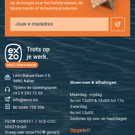
op de hoog­te over het laat­ste nieuws, de
hip­s­te trends of de laat­ste pro­duc­ten.
Léon Be­kaert­laan 3 E,
9880 Aal­ter
Show­room & af­ha­lin­gen:
Tij­dens de ope­nings­uren
+32 9 292 73 03
Maan­dag - vrij­dag:
info@​exzo.​be
9u tot 12u30 & 13u30 tot 17u
Za­ter­dag:
BE 0688 738 206
9u tot 12u30
Ge­slo­ten op zon- en feest­da­gen
FSC® C008551 // SCS-COC-
005219-QO
Op­ge­let!
Vraag naar onze FSC® ge­cer­ti­