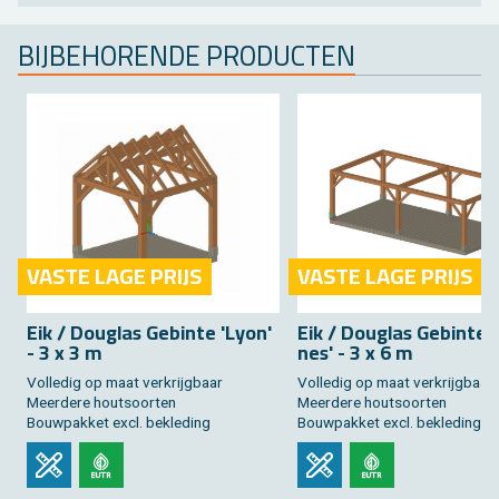
BIJ­BE­HO­REN­DE PRO­DUC­TEN
VASTE LAGE PRIJS
VASTE LAGE PRIJS
Eik / Dou­g­las Ge­bin­te 'Lyon'
Eik / Dou­g­las Ge­bin­te 
- 3 x 3 m
nes' - 3 x 6 m
Vol­le­dig op maat ver­krijg­baar
Vol­le­dig op maat ver­krijg­baar
Meer­de­re hout­soor­ten
Meer­de­re hout­soor­ten
Bouw­pak­ket excl. be­kle­ding
Bouw­pak­ket excl. be­kle­ding