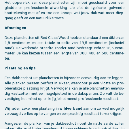
Het op­per­vlak van deze plan­chet­ten zijn mooi ge­schaafd voor een
glad­de en pro­fes­si­o­ne­le af­wer­king. Je ziet de ty­pi­sche, gol­ven­de
hout­te­ke­ning met af en toe een knoop, wat jouw dak wat meer diep­
gang geeft en een na­tuur­lij­ke toets.
Af­me­tin­gen
Deze plan­chet­ten uit Red Class Wood heb­ben stan­daard een dikte van
1,8 cen­ti­me­ter en een to­ta­le breed­te van 19,5 cen­ti­me­ter (in­clu­sief
tand). De wer­ken­de breed­te zon­der tand be­draagt ech­ter 18,5 cen­ti­
me­ter. Je kan kie­zen tus­sen een leng­te van 300, 400 en 500 cen­ti­me­
ter.
Plaat­sing en tips
Een dak­be­schot uit plan­chet­ten is bij­zon­der een­vou­dig aan te leg­gen.
Alle plan­ken pas­sen per­fect in el­kaar, waar­door je een vlot­te en pro­
bleem­lo­ze plaat­sing krijgt. Ver­vol­gens kan je alle plan­chet­ten een­vou­
dig vast­zet­ten met een na­gel­pi­stool in de dakspan­ten. Zo valt de be­
ves­ti­ging het minst op en krijg je het meest pro­fes­si­o­ne­le re­sul­taat.
Wij raden zeker een plaat­sing in
wild­ver­band
aan om zo veel mo­ge­lijk
ver­zaagd ver­lies op te van­gen en een prach­tig re­sul­taat te ver­krij­gen.
Aan­ge­zien de plan­ken van je dak­be­schot nooit de natte aarde zul­len
raken, zijn ze al beter be­schermd tegen schim­mels en hout­rot­ting. Je