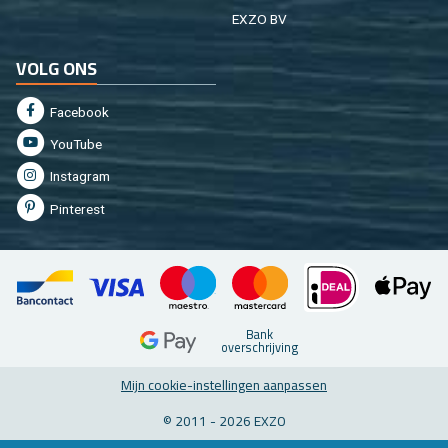
EXZO BV
VOLG ONS
Fa­cebook
You­Tu­be
In­st­agram
Pin­te­rest
Bank
over­schrij­ving
Mijn coo­kie-in­stel­lin­gen aan­pas­sen
© 2011 - 2026 EXZO